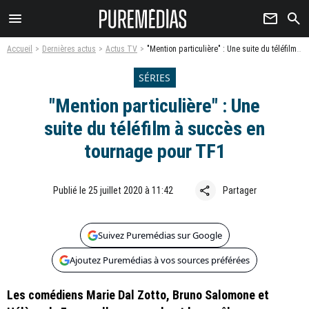
menu
newsletter
search
Accueil
Dernières actus
Actus TV
"Mention particulière" : Une suite du téléfilm à succès en tournage pour TF1
SÉRIES
"Mention particulière" : Une
suite du téléfilm à succès en
tournage pour TF1
share
Publié le 25 juillet 2020 à 11:42
Partager
Suivez Puremédias sur Google
Ajoutez Puremédias à vos sources préférées
Les comédiens Marie Dal Zotto, Bruno Salomone et