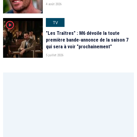
4 août 2026
TV
player2
"Les Traîtres" : M6 dévoile la toute
première bande-annonce de la saison 7
qui sera à voir "prochainement"
5 juillet 2026