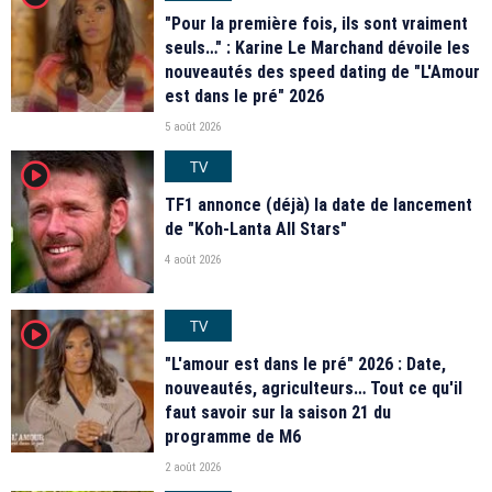
"Pour la première fois, ils sont vraiment
seuls…" : Karine Le Marchand dévoile les
nouveautés des speed dating de "L'Amour
est dans le pré" 2026
5 août 2026
TV
player2
TF1 annonce (déjà) la date de lancement
de "Koh-Lanta All Stars"
4 août 2026
TV
player2
"L'amour est dans le pré" 2026 : Date,
nouveautés, agriculteurs… Tout ce qu'il
faut savoir sur la saison 21 du
programme de M6
2 août 2026