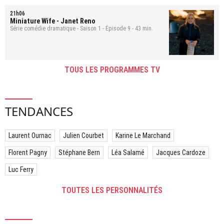
21h06
Miniature Wife
- Janet Reno
Série comédie dramatique - Saison 1 - Épisode 9 - 43 min.
TOUS LES PROGRAMMES TV
TENDANCES
Laurent Ournac
Julien Courbet
Karine Le Marchand
Florent Pagny
Stéphane Bern
Léa Salamé
Jacques Cardoze
Luc Ferry
TOUTES LES PERSONNALITÉS