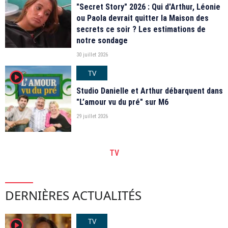
"Secret Story" 2026 : Qui d'Arthur, Léonie
ou Paola devrait quitter la Maison des
secrets ce soir ? Les estimations de
notre sondage
30 juillet 2026
TV
player2
Studio Danielle et Arthur débarquent dans
"L’amour vu du pré" sur M6
29 juillet 2026
TV
DERNIÈRES ACTUALITÉS
TV
player2