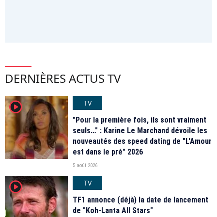
DERNIÈRES ACTUS TV
TV
player2
"Pour la première fois, ils sont vraiment
seuls…" : Karine Le Marchand dévoile les
nouveautés des speed dating de "L'Amour
est dans le pré" 2026
5 août 2026
TV
player2
TF1 annonce (déjà) la date de lancement
de "Koh-Lanta All Stars"