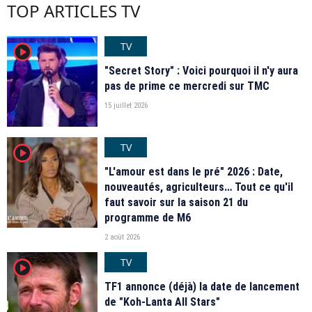
TOP ARTICLES TV
TV
player2
"Secret Story" : Voici pourquoi il n'y aura
pas de prime ce mercredi sur TMC
15 juillet 2026
TV
player2
"L'amour est dans le pré" 2026 : Date,
nouveautés, agriculteurs… Tout ce qu'il
faut savoir sur la saison 21 du
programme de M6
2 août 2026
TV
player2
TF1 annonce (déjà) la date de lancement
de "Koh-Lanta All Stars"