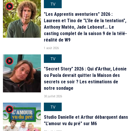
TV
player2
"Les Apprentis aventuriers" 2026 :
Laureen et Tino de "L'île de la tentation",
Anthony Matéo, Jade Leboeuf... Le
casting complet de la saison 9 de la télé-
réalité de W9
1 août 2026
TV
player2
"Secret Story" 2026 : Qui d'Arthur, Léonie
ou Paola devrait quitter la Maison des
secrets ce soir ? Les estimations de
notre sondage
30 juillet 2026
TV
player2
Studio Danielle et Arthur débarquent dans
"L’amour vu du pré" sur M6