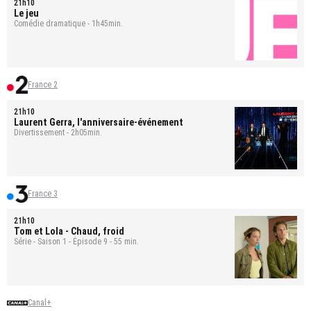
21h10
Le jeu
Comédie dramatique - 1h45min.
France 2
21h10
Laurent Gerra, l'anniversaire-événement
Divertissement - 2h05min.
France 3
21h10
Tom et Lola
- Chaud, froid
Série - Saison 1 - Épisode 9 - 55 min.
Canal+