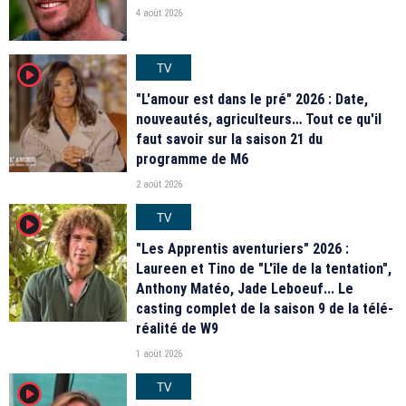
4 août 2026
TV
player2
"L'amour est dans le pré" 2026 : Date,
nouveautés, agriculteurs… Tout ce qu'il
faut savoir sur la saison 21 du
programme de M6
2 août 2026
TV
player2
"Les Apprentis aventuriers" 2026 :
Laureen et Tino de "L'île de la tentation",
Anthony Matéo, Jade Leboeuf... Le
casting complet de la saison 9 de la télé-
réalité de W9
1 août 2026
TV
player2