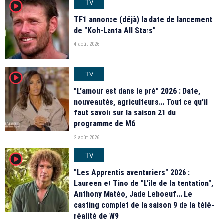
TV
player2
TF1 annonce (déjà) la date de lancement
de "Koh-Lanta All Stars"
4 août 2026
TV
player2
"L'amour est dans le pré" 2026 : Date,
nouveautés, agriculteurs… Tout ce qu'il
faut savoir sur la saison 21 du
programme de M6
2 août 2026
TV
player2
"Les Apprentis aventuriers" 2026 :
Laureen et Tino de "L'île de la tentation",
Anthony Matéo, Jade Leboeuf... Le
casting complet de la saison 9 de la télé-
réalité de W9