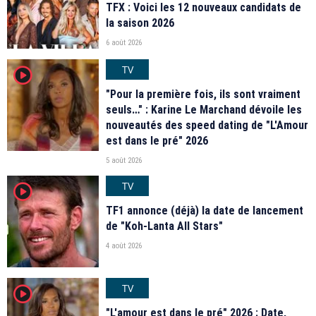
TFX : Voici les 12 nouveaux candidats de
la saison 2026
6 août 2026
TV
player2
"Pour la première fois, ils sont vraiment
seuls…" : Karine Le Marchand dévoile les
nouveautés des speed dating de "L'Amour
est dans le pré" 2026
5 août 2026
TV
player2
TF1 annonce (déjà) la date de lancement
de "Koh-Lanta All Stars"
4 août 2026
TV
player2
"L'amour est dans le pré" 2026 : Date,