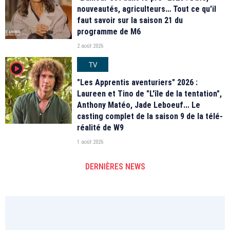
nouveautés, agriculteurs… Tout ce qu'il
faut savoir sur la saison 21 du
programme de M6
2 août 2026
TV
player2
"Les Apprentis aventuriers" 2026 :
Laureen et Tino de "L'île de la tentation",
Anthony Matéo, Jade Leboeuf... Le
casting complet de la saison 9 de la télé-
réalité de W9
1 août 2026
DERNIÈRES NEWS