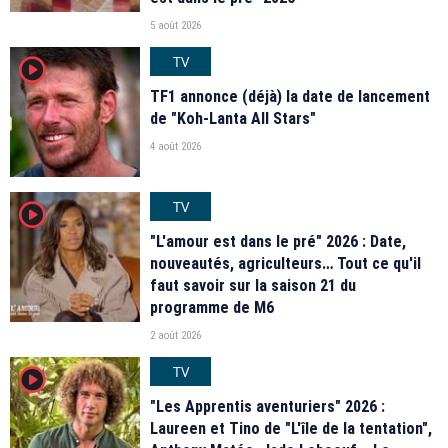
5 août 2026
TV
player2
TF1 annonce (déjà) la date de lancement
de "Koh-Lanta All Stars"
4 août 2026
TV
player2
"L'amour est dans le pré" 2026 : Date,
nouveautés, agriculteurs… Tout ce qu'il
faut savoir sur la saison 21 du
programme de M6
2 août 2026
TV
player2
"Les Apprentis aventuriers" 2026 :
Laureen et Tino de "L'île de la tentation",