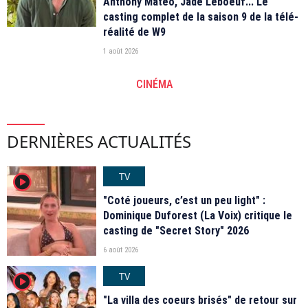
Anthony Matéo, Jade Leboeuf... Le
casting complet de la saison 9 de la télé-
réalité de W9
1 août 2026
CINÉMA
DERNIÈRES ACTUALITÉS
TV
player2
"Coté joueurs, c’est un peu light" :
Dominique Duforest (La Voix) critique le
casting de "Secret Story" 2026
6 août 2026
TV
player2
"La villa des coeurs brisés" de retour sur