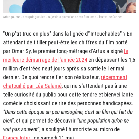
Artus pousse un coup de gueule au sujet de la promotion de son film lors du festival de Cannes.
"Un p'tit truc en plus" dans la lignée d'"Intouchables" ? En
attendant de titiller peut-être les chiffres du film porté
par Omar Sy, le premier long-métrage d'Artus a signé
le
meilleure démarrage de l'année 2024
en dépassant les 1,6
million d'entrées neuf jours après sa sortie le 1er mai
dernier. De quoi rendre fier son réalisateur,
récemment
chatouillé par Léa Salamé
, qui ne s'attendait pas à une
telle curiosité du public pour cette tendre et bienveillante
comédie choisissant de rire des personnes handicapées.
"Dans cette époque un peu anxiogène, c'est un film qui fait du
bien"
, et qui permet de découvrir
"une population qu'on ne
voit pas souvent"
, a souligné l'humoriste au micro de
France Inter
, ce samedi 11 mai.