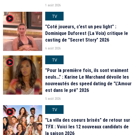
1 août 2026
TV
player2
"Coté joueurs, c’est un peu light" :
Dominique Duforest (La Voix) critique le
casting de "Secret Story" 2026
6 août 2026
TV
player2
"Pour la première fois, ils sont vraiment
seuls…" : Karine Le Marchand dévoile les
nouveautés des speed dating de "L'Amour
est dans le pré" 2026
5 août 2026
TV
player2
"La villa des coeurs brisés" de retour sur
TFX : Voici les 12 nouveaux candidats de
la saison 2026