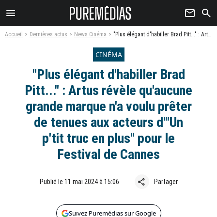
menu
newsletter
search
Accueil
Dernières actus
News Cinéma
"Plus élégant d'habiller Brad Pitt..." : Artus révèle qu'aucune grande marque n'a voulu prêter de tenues aux acteurs d'"Un p'tit truc en plus" pour le Festival de Cannes
CINÉMA
"Plus élégant d'habiller Brad
Pitt..." : Artus révèle qu'aucune
grande marque n'a voulu prêter
de tenues aux acteurs d'"Un
p'tit truc en plus" pour le
Festival de Cannes
share
Publié le 11 mai 2024 à 15:06
Partager
Suivez Puremédias sur Google