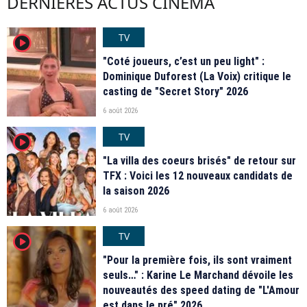
DERNIÈRES ACTUS CINÉMA
TV
player2
"Coté joueurs, c’est un peu light" :
Dominique Duforest (La Voix) critique le
casting de "Secret Story" 2026
6 août 2026
TV
player2
"La villa des coeurs brisés" de retour sur
TFX : Voici les 12 nouveaux candidats de
la saison 2026
6 août 2026
TV
player2
"Pour la première fois, ils sont vraiment
seuls…" : Karine Le Marchand dévoile les
nouveautés des speed dating de "L'Amour
est dans le pré" 2026