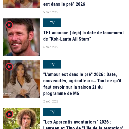
est dans le pré" 2026
5 août 2026
TV
player2
TF1 annonce (déjà) la date de lancement
de "Koh-Lanta All Stars"
4 août 2026
TV
player2
"L'amour est dans le pré" 2026 : Date,
nouveautés, agriculteurs… Tout ce qu'il
faut savoir sur la saison 21 du
programme de M6
2 août 2026
TV
player2
"Les Apprentis aventuriers" 2026 :
Laureen et Tino de "L'île de la tentation",