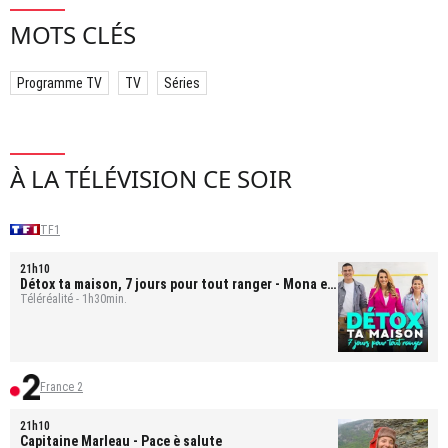
MOTS CLÉS
Programme TV
TV
Séries
À LA TÉLÉVISION CE SOIR
TF1
21h10
Détox ta maison, 7 jours pour tout ranger
- Mona et
Bastien
Téléréalité - 1h30min.
France 2
21h10
Capitaine Marleau
- Pace è salute