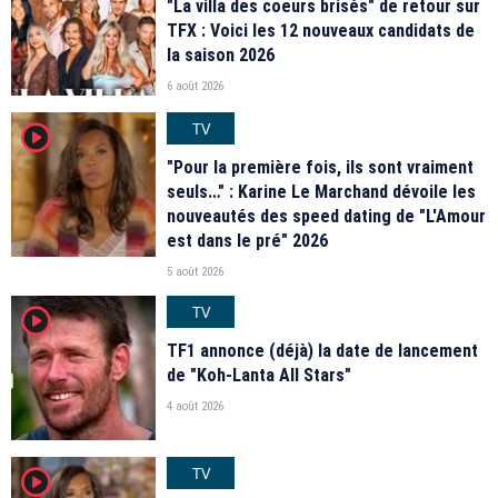
"La villa des coeurs brisés" de retour sur
TFX : Voici les 12 nouveaux candidats de
la saison 2026
6 août 2026
TV
player2
"Pour la première fois, ils sont vraiment
seuls…" : Karine Le Marchand dévoile les
nouveautés des speed dating de "L'Amour
est dans le pré" 2026
5 août 2026
TV
player2
TF1 annonce (déjà) la date de lancement
de "Koh-Lanta All Stars"
4 août 2026
TV
player2