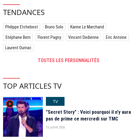
TENDANCES
Philippe Etchebest
Bruno Solo
Karine Le Marchand
Stéphane Bern
Florent Pagny
Vincent Dedienne
Eric Antoine
Laurent Ournac
TOUTES LES PERSONNALITÉS
TOP ARTICLES TV
TV
player2
"Secret Story" : Voici pourquoi il n'y aura
pas de prime ce mercredi sur TMC
15 juillet 2026