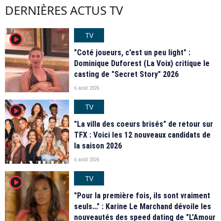
DERNIÈRES ACTUS TV
TV
player2
"Coté joueurs, c’est un peu light" :
Dominique Duforest (La Voix) critique le
casting de "Secret Story" 2026
6 août 2026
TV
player2
"La villa des coeurs brisés" de retour sur
TFX : Voici les 12 nouveaux candidats de
la saison 2026
6 août 2026
TV
player2
"Pour la première fois, ils sont vraiment
seuls…" : Karine Le Marchand dévoile les
nouveautés des speed dating de "L'Amour