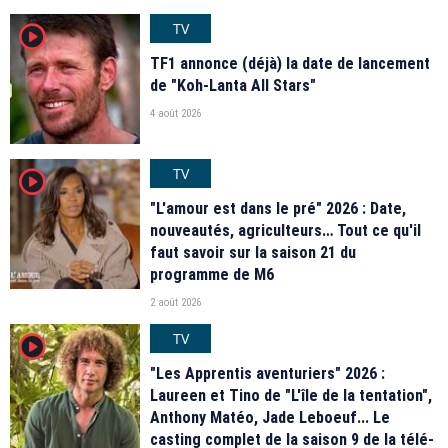
TV
player2
TF1 annonce (déjà) la date de lancement
de "Koh-Lanta All Stars"
4 août 2026
TV
player2
"L'amour est dans le pré" 2026 : Date,
nouveautés, agriculteurs… Tout ce qu'il
faut savoir sur la saison 21 du
programme de M6
2 août 2026
TV
player2
"Les Apprentis aventuriers" 2026 :
Laureen et Tino de "L'île de la tentation",
Anthony Matéo, Jade Leboeuf... Le
casting complet de la saison 9 de la télé-