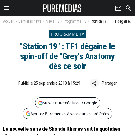
menu
newsletter
search
Accueil
Dernières news
News TV
Programme TV
"Station 19" : TF1 dégaine le spin-off de "Grey's Anatomy dès ce soir
PROGRAMME TV
"Station 19" : TF1 dégaine le
spin-off de "Grey's Anatomy
dès ce soir
share
Publié le 25 septembre 2018 à 15:29
Partager
Suivez Puremédias sur Google
Ajoutez Puremédias à vos sources préférées
La nouvelle série de Shonda Rhimes suit le quotidien