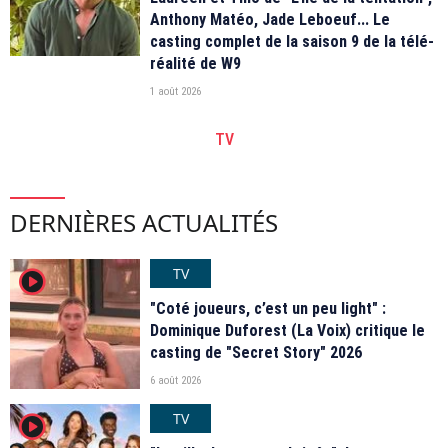
Anthony Matéo, Jade Leboeuf... Le
casting complet de la saison 9 de la télé-
réalité de W9
1 août 2026
TV
DERNIÈRES ACTUALITÉS
TV
player2
"Coté joueurs, c’est un peu light" :
Dominique Duforest (La Voix) critique le
casting de "Secret Story" 2026
6 août 2026
TV
player2