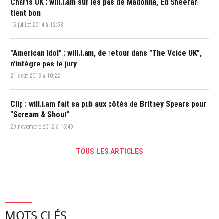
Charts UK : will.i.am sur les pas de Madonna, Ed Sheeran
tient bon
15 juillet 2014 à 12:58
"American Idol" : will.i.am, de retour dans "The Voice UK",
n'intègre pas le jury
21 août 2013 à 10:22
Clip : will.i.am fait sa pub aux côtés de Britney Spears pour
"Scream & Shout"
29 novembre 2012 à 15:49
TOUS LES ARTICLES
MOTS CLÉS