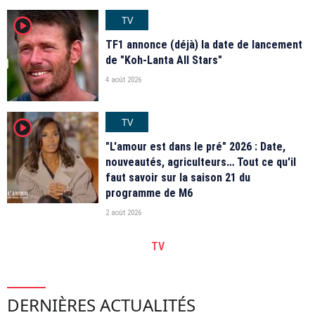
TV
player2
TF1 annonce (déjà) la date de lancement
de "Koh-Lanta All Stars"
4 août 2026
TV
player2
"L'amour est dans le pré" 2026 : Date,
nouveautés, agriculteurs… Tout ce qu'il
faut savoir sur la saison 21 du
programme de M6
2 août 2026
TV
DERNIÈRES ACTUALITÉS