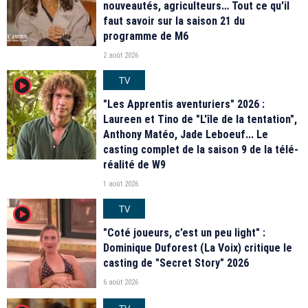
nouveautés, agriculteurs… Tout ce qu'il
faut savoir sur la saison 21 du
programme de M6
2 août 2026
TV
player2
"Les Apprentis aventuriers" 2026 :
Laureen et Tino de "L'île de la tentation",
Anthony Matéo, Jade Leboeuf... Le
casting complet de la saison 9 de la télé-
réalité de W9
1 août 2026
TV
player2
"Coté joueurs, c’est un peu light" :
Dominique Duforest (La Voix) critique le
casting de "Secret Story" 2026
6 août 2026