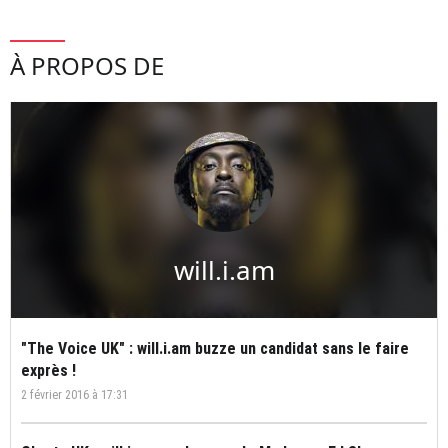
À PROPOS DE
will.i.am
"The Voice UK" : will.i.am buzze un candidat sans le faire
exprès !
2 février 2016 à 17:31