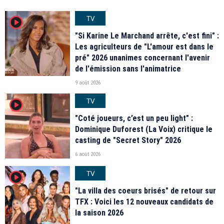
TV
player2
"Si Karine Le Marchand arrête, c'est fini" :
Les agriculteurs de "L'amour est dans le
pré" 2026 unanimes concernant l'avenir
de l'émission sans l'animatrice
9 août 2026
TV
player2
"Coté joueurs, c’est un peu light" :
Dominique Duforest (La Voix) critique le
casting de "Secret Story" 2026
6 août 2026
TV
player2
"La villa des coeurs brisés" de retour sur
TFX : Voici les 12 nouveaux candidats de
la saison 2026