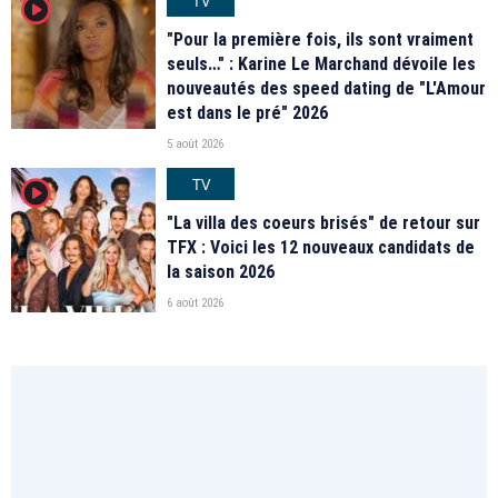
TV
player2
"Pour la première fois, ils sont vraiment
seuls…" : Karine Le Marchand dévoile les
nouveautés des speed dating de "L'Amour
est dans le pré" 2026
5 août 2026
TV
player2
"La villa des coeurs brisés" de retour sur
TFX : Voici les 12 nouveaux candidats de
la saison 2026
6 août 2026