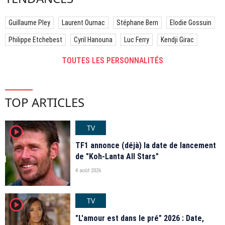
Guillaume Pley
Laurent Ournac
Stéphane Bern
Elodie Gossuin
Philippe Etchebest
Cyril Hanouna
Luc Ferry
Kendji Girac
TOUTES LES PERSONNALITÉS
TOP ARTICLES
TV
player2
TF1 annonce (déjà) la date de lancement
de "Koh-Lanta All Stars"
4 août 2026
TV
player2
"L'amour est dans le pré" 2026 : Date,