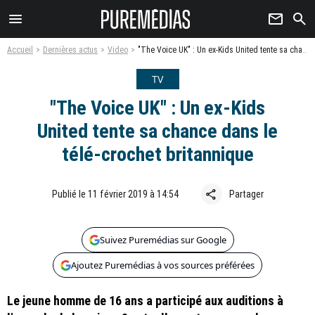
menu
newsletter
search
Accueil
Dernières actus
Video
"The Voice UK" : Un ex-Kids United tente sa chance dans le télé-crochet britannique
TV
"The Voice UK" : Un ex-Kids
United tente sa chance dans le
télé-crochet britannique
share
Publié le 11 février 2019 à 14:54
Partager
Suivez Puremédias sur Google
Ajoutez Puremédias à vos sources préférées
Le jeune homme de 16 ans a participé aux auditions à