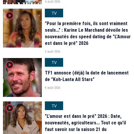
6 août 2026
TV
player2
"Pour la première fois, ils sont vraiment
seuls…" : Karine Le Marchand dévoile les
nouveautés des speed dating de "L'Amour
est dans le pré" 2026
5 août 2026
TV
player2
TF1 annonce (déjà) la date de lancement
de "Koh-Lanta All Stars"
4 août 2026
TV
player2
"L'amour est dans le pré" 2026 : Date,
nouveautés, agriculteurs… Tout ce qu'il
faut savoir sur la saison 21 du