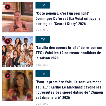
TV
player2
"Coté joueurs, c’est un peu light" :
Dominique Duforest (La Voix) critique le
casting de "Secret Story" 2026
6 août 2026
TV
player2
"La villa des coeurs brisés" de retour sur
TFX : Voici les 12 nouveaux candidats de
la saison 2026
6 août 2026
TV
player2
"Pour la première fois, ils sont vraiment
seuls…" : Karine Le Marchand dévoile les
nouveautés des speed dating de "L'Amour
est dans le pré" 2026
5 août 2026