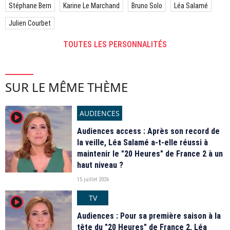
Stéphane Bern
Karine Le Marchand
Bruno Solo
Léa Salamé
Julien Courbet
TOUTES LES PERSONNALITÉS
SUR LE MÊME THÈME
AUDIENCES
player2
Audiences access : Après son record de
la veille, Léa Salamé a-t-elle réussi à
maintenir le "20 Heures" de France 2 à un
haut niveau ?
15 juillet 2026
TV
player2
Audiences : Pour sa première saison à la
tête du "20 Heures" de France 2, Léa