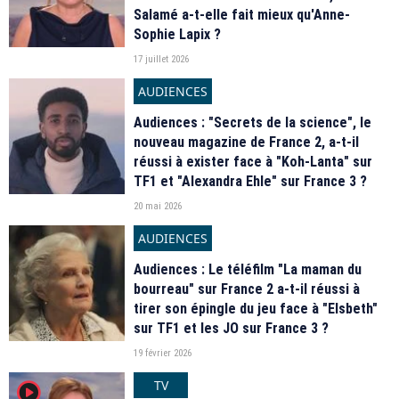
Salamé a-t-elle fait mieux qu'Anne-
Sophie Lapix ?
17 juillet 2026
AUDIENCES
Audiences : "Secrets de la science", le
nouveau magazine de France 2, a-t-il
réussi à exister face à "Koh-Lanta" sur
TF1 et "Alexandra Ehle" sur France 3 ?
20 mai 2026
AUDIENCES
Audiences : Le téléfilm "La maman du
bourreau" sur France 2 a-t-il réussi à
tirer son épingle du jeu face à "Elsbeth"
sur TF1 et les JO sur France 3 ?
19 février 2026
TV
player2