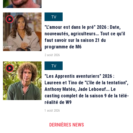
TV
player2
"L'amour est dans le pré" 2026 : Date,
nouveautés, agriculteurs… Tout ce qu'il
faut savoir sur la saison 21 du
programme de M6
2 août 2026
TV
player2
"Les Apprentis aventuriers" 2026 :
Laureen et Tino de "L'île de la tentation",
Anthony Matéo, Jade Leboeuf... Le
casting complet de la saison 9 de la télé-
réalité de W9
1 août 2026
DERNIÈRES NEWS