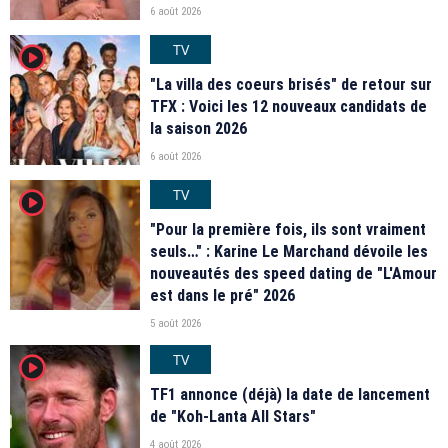
6 août 2026
TV
player2
"La villa des coeurs brisés" de retour sur
TFX : Voici les 12 nouveaux candidats de
la saison 2026
6 août 2026
TV
player2
"Pour la première fois, ils sont vraiment
seuls…" : Karine Le Marchand dévoile les
nouveautés des speed dating de "L'Amour
est dans le pré" 2026
5 août 2026
TV
player2
TF1 annonce (déjà) la date de lancement
de "Koh-Lanta All Stars"
4 août 2026