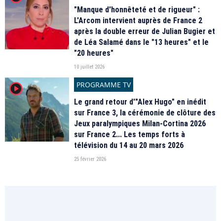
"Manque d'honnêteté et de rigueur" :
L'Arcom intervient auprès de France 2
après la double erreur de Julian Bugier et
de Léa Salamé dans le "13 heures" et le
"20 heures"
10 juillet 2026
PROGRAMME TV
player2
Le grand retour d'"Alex Hugo" en inédit
sur France 3, la cérémonie de clôture des
Jeux paralympiques Milan-Cortina 2026
sur France 2... Les temps forts à
télévision du 14 au 20 mars 2026
25 février 2026