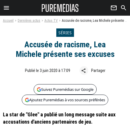
menu
newsletter
search
Accueil
Dernières actus
Actus TV
Accusée de racisme, Lea Michele présente ses excuses
SÉRIES
Accusée de racisme, Lea
Michele présente ses excuses
share
Publié le 3 juin 2020 à 17:09
Partager
Suivez Puremédias sur Google
Ajoutez Puremédias à vos sources préférées
La star de "Glee" a publié un long message suite aux
accusations d'anciens partenaires de jeu.