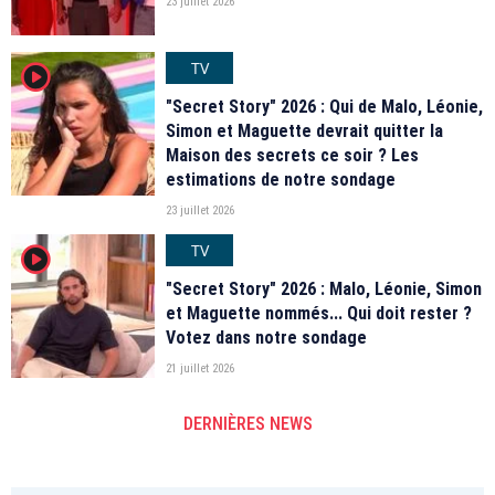
23 juillet 2026
TV
player2
"Secret Story" 2026 : Qui de Malo, Léonie,
Simon et Maguette devrait quitter la
Maison des secrets ce soir ? Les
estimations de notre sondage
23 juillet 2026
TV
player2
"Secret Story" 2026 : Malo, Léonie, Simon
et Maguette nommés... Qui doit rester ?
Votez dans notre sondage
21 juillet 2026
DERNIÈRES NEWS