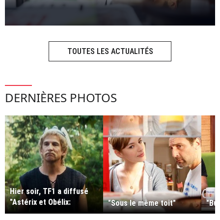
TOUTES LES ACTUALITÉS
DERNIÈRES PHOTOS
Hier soir, TF1 a diffusé
"Astérix et Obélix:
"Sous le même toit"
"Bu
l'empire du milieu" avec