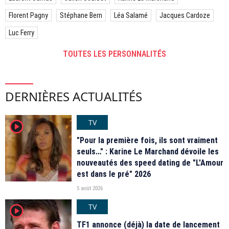
Florent Pagny
Stéphane Bern
Léa Salamé
Jacques Cardoze
Luc Ferry
TOUTES LES PERSONNALITÉS
DERNIÈRES ACTUALITÉS
TV
player2
"Pour la première fois, ils sont vraiment
seuls…" : Karine Le Marchand dévoile les
nouveautés des speed dating de "L'Amour
est dans le pré" 2026
5 août 2026
TV
player2
TF1 annonce (déjà) la date de lancement