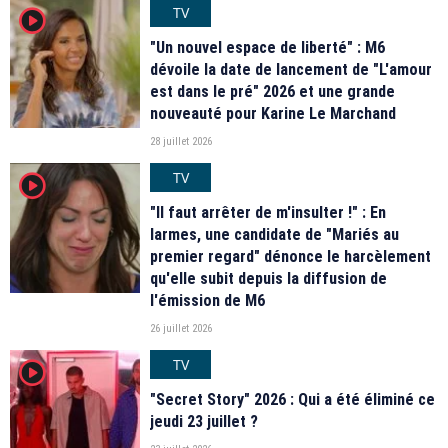
TV
player2
"Un nouvel espace de liberté" : M6
dévoile la date de lancement de "L'amour
est dans le pré" 2026 et une grande
nouveauté pour Karine Le Marchand
28 juillet 2026
TV
player2
"Il faut arrêter de m'insulter !" : En
larmes, une candidate de "Mariés au
premier regard" dénonce le harcèlement
qu'elle subit depuis la diffusion de
l'émission de M6
26 juillet 2026
TV
player2
"Secret Story" 2026 : Qui a été éliminé ce
jeudi 23 juillet ?