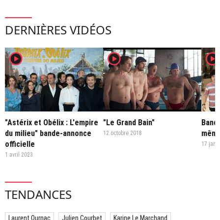
Guillaume Canet et Gilles
Lellouche.
DERNIÈRES VIDÉOS
player2
player2
player2
"Astérix et Obélix : L'empire
"Le Grand Bain"
Bande
du milieu" bande-annonce
même
12 octobre 2018
officielle
17 janv
1 avril 2023
TENDANCES
Laurent Ournac
Julien Courbet
Karine Le Marchand