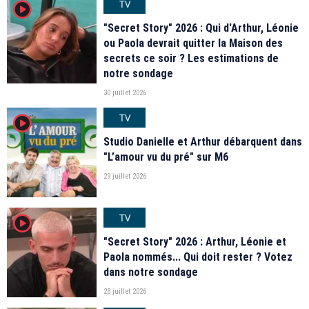
TV
player2
"Secret Story" 2026 : Qui d'Arthur, Léonie
ou Paola devrait quitter la Maison des
secrets ce soir ? Les estimations de
notre sondage
30 juillet 2026
TV
player2
Studio Danielle et Arthur débarquent dans
"L’amour vu du pré" sur M6
29 juillet 2026
TV
player2
"Secret Story" 2026 : Arthur, Léonie et
Paola nommés... Qui doit rester ? Votez
dans notre sondage
28 juillet 2026