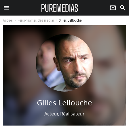
menu
newsletter
search
Accueil
Personnalités des médias
Gilles Lellouche
Gilles Lellouche
Acteur, Réalisateur