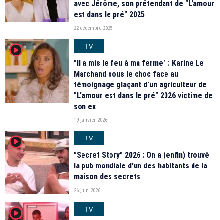
avec Jérôme, son prétendant de "L'amour
est dans le pré" 2025
22 décembre 2025
TV
player2
"Il a mis le feu à ma ferme" : Karine Le
Marchand sous le choc face au
témoignage glaçant d'un agriculteur de
"L'amour est dans le pré" 2026 victime de
son ex
19 janvier 2026
TV
player2
"Secret Story" 2026 : On a (enfin) trouvé
la pub mondiale d'un des habitants de la
maison des secrets
26 juin 2026
TV
player2