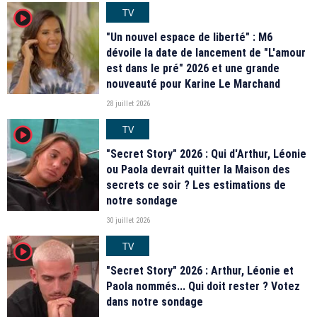
TV
player2
"Un nouvel espace de liberté" : M6
dévoile la date de lancement de "L'amour
est dans le pré" 2026 et une grande
nouveauté pour Karine Le Marchand
28 juillet 2026
TV
player2
"Secret Story" 2026 : Qui d'Arthur, Léonie
ou Paola devrait quitter la Maison des
secrets ce soir ? Les estimations de
notre sondage
30 juillet 2026
TV
player2
"Secret Story" 2026 : Arthur, Léonie et
Paola nommés... Qui doit rester ? Votez
dans notre sondage