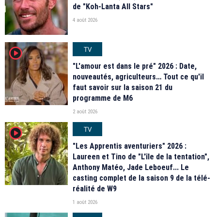
de "Koh-Lanta All Stars"
4 août 2026
TV
player2
"L'amour est dans le pré" 2026 : Date,
nouveautés, agriculteurs… Tout ce qu'il
faut savoir sur la saison 21 du
programme de M6
2 août 2026
TV
player2
"Les Apprentis aventuriers" 2026 :
Laureen et Tino de "L'île de la tentation",
Anthony Matéo, Jade Leboeuf... Le
casting complet de la saison 9 de la télé-
réalité de W9
1 août 2026