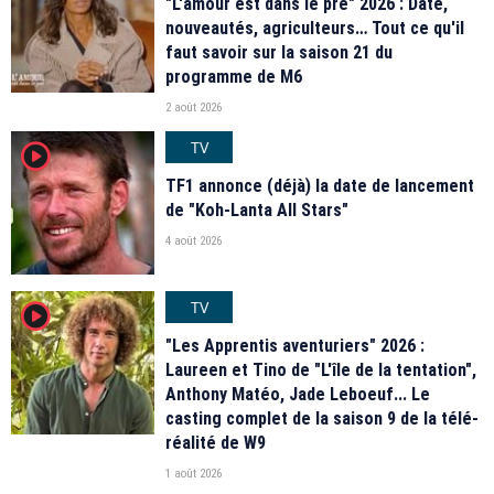
"L'amour est dans le pré" 2026 : Date,
nouveautés, agriculteurs… Tout ce qu'il
faut savoir sur la saison 21 du
programme de M6
2 août 2026
TV
player2
TF1 annonce (déjà) la date de lancement
de "Koh-Lanta All Stars"
4 août 2026
TV
player2
"Les Apprentis aventuriers" 2026 :
Laureen et Tino de "L'île de la tentation",
Anthony Matéo, Jade Leboeuf... Le
casting complet de la saison 9 de la télé-
réalité de W9
1 août 2026