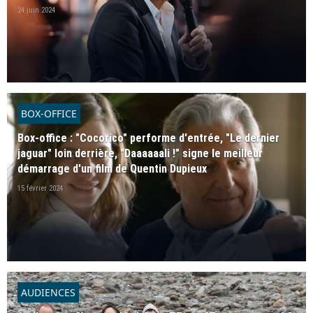
24 juin 2024
BOX-OFFICE
Box-office : "Cocorico" performe d'entrée, "Le dernier
jaguar" loin derrière, "Daaaaaali !" signe le meilleur
démarrage d'un film de Quentin Dupieux
15 février 2024
AUDIENCES