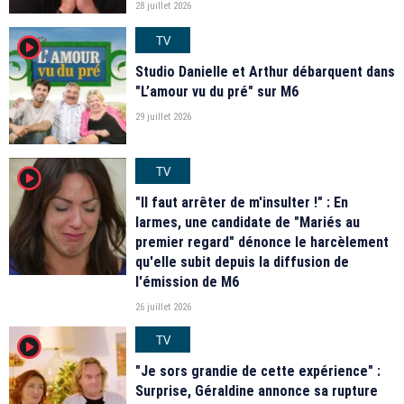
28 juillet 2026
TV
player2
Studio Danielle et Arthur débarquent dans
"L’amour vu du pré" sur M6
29 juillet 2026
TV
player2
"Il faut arrêter de m'insulter !" : En
larmes, une candidate de "Mariés au
premier regard" dénonce le harcèlement
qu'elle subit depuis la diffusion de
l'émission de M6
26 juillet 2026
TV
player2
"Je sors grandie de cette expérience" :
Surprise, Géraldine annonce sa rupture