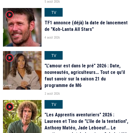
5 août 2026
TV
player2
TF1 annonce (déjà) la date de lancement
de "Koh-Lanta All Stars"
4 août 2026
TV
player2
"L'amour est dans le pré" 2026 : Date,
nouveautés, agriculteurs… Tout ce qu'il
faut savoir sur la saison 21 du
programme de M6
2 août 2026
TV
player2
"Les Apprentis aventuriers" 2026 :
Laureen et Tino de "L'île de la tentation",
Anthony Matéo, Jade Leboeuf... Le