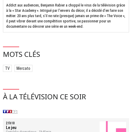
Addict aux audiences, Benjamin Rabier a choppé le virus de la télévision grâce
à la « Star Academy ». Intrigué par l’envers du décor, il a décidé d’en faire son
métier. 20 ans plus tard, s’il ne rate (presque) jamais un prime de « The Voice »,
il peut vibrer devant une compétition sportive, se passionner pour un
documentaire ou dévorer une série en un week-end.
MOTS CLÉS
TV
Mercato
À LA TÉLÉVISION CE SOIR
TF1
21h10
Le jeu
Comédie dramatique - 1h45min.