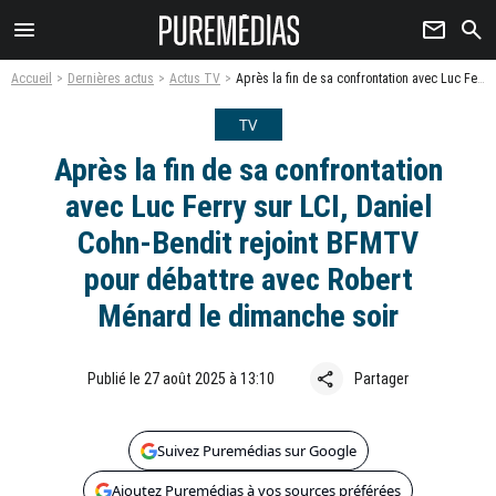
menu
newsletter
search
Accueil
Dernières actus
Actus TV
Après la fin de sa confrontation avec Luc Ferry sur LCI, Daniel Cohn-Bendit rejoint BFMTV pour débattre avec Robert Ménard le dimanche soir
TV
Après la fin de sa confrontation
avec Luc Ferry sur LCI, Daniel
Cohn-Bendit rejoint BFMTV
pour débattre avec Robert
Ménard le dimanche soir
share
Publié le 27 août 2025 à 13:10
Partager
Suivez Puremédias sur Google
Ajoutez Puremédias à vos sources préférées