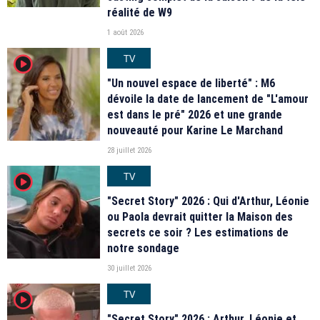
réalité de W9
1 août 2026
TV
player2
"Un nouvel espace de liberté" : M6
dévoile la date de lancement de "L'amour
est dans le pré" 2026 et une grande
nouveauté pour Karine Le Marchand
28 juillet 2026
TV
player2
"Secret Story" 2026 : Qui d'Arthur, Léonie
ou Paola devrait quitter la Maison des
secrets ce soir ? Les estimations de
notre sondage
30 juillet 2026
TV
player2
"Secret Story" 2026 : Arthur, Léonie et