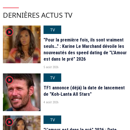
DERNIÈRES ACTUS TV
TV
player2
"Pour la première fois, ils sont vraiment
seuls…" : Karine Le Marchand dévoile les
nouveautés des speed dating de "L'Amour
est dans le pré" 2026
5 août 2026
TV
player2
TF1 annonce (déjà) la date de lancement
de "Koh-Lanta All Stars"
4 août 2026
TV
player2
"L'amour est dans le pré" 2026 : Date,