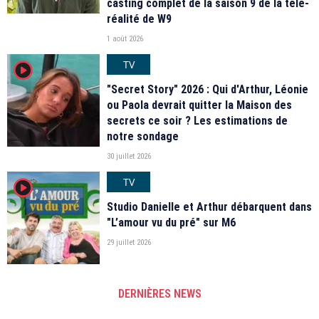
casting complet de la saison 9 de la télé-
réalité de W9
1 août 2026
TV
player2
"Secret Story" 2026 : Qui d'Arthur, Léonie
ou Paola devrait quitter la Maison des
secrets ce soir ? Les estimations de
notre sondage
30 juillet 2026
TV
player2
Studio Danielle et Arthur débarquent dans
"L’amour vu du pré" sur M6
29 juillet 2026
DERNIÈRES NEWS