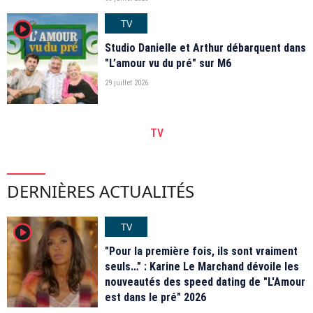
TV
player2
Studio Danielle et Arthur débarquent dans
"L’amour vu du pré" sur M6
29 juillet 2026
TV
DERNIÈRES ACTUALITÉS
TV
player2
"Pour la première fois, ils sont vraiment
seuls…" : Karine Le Marchand dévoile les
nouveautés des speed dating de "L'Amour
est dans le pré" 2026