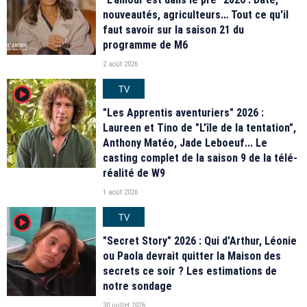
nouveautés, agriculteurs… Tout ce qu'il
faut savoir sur la saison 21 du
programme de M6
2 août 2026
TV
player2
"Les Apprentis aventuriers" 2026 :
Laureen et Tino de "L'île de la tentation",
Anthony Matéo, Jade Leboeuf... Le
casting complet de la saison 9 de la télé-
réalité de W9
1 août 2026
TV
player2
"Secret Story" 2026 : Qui d'Arthur, Léonie
ou Paola devrait quitter la Maison des
secrets ce soir ? Les estimations de
notre sondage
30 juillet 2026