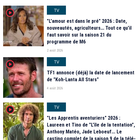
TV
player2
"L'amour est dans le pré" 2026 : Date,
nouveautés, agriculteurs… Tout ce qu'il
faut savoir sur la saison 21 du
programme de M6
2 août 2026
TV
player2
TF1 annonce (déjà) la date de lancement
de "Koh-Lanta All Stars"
4 août 2026
TV
player2
"Les Apprentis aventuriers" 2026 :
Laureen et Tino de "L'île de la tentation",
Anthony Matéo, Jade Leboeuf... Le
casting complet de la saison 9 de la télé-