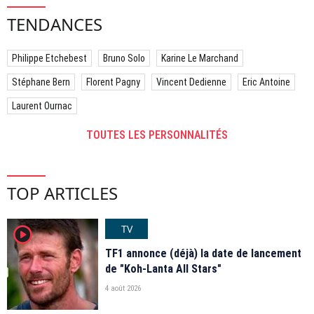
TENDANCES
Philippe Etchebest
Bruno Solo
Karine Le Marchand
Stéphane Bern
Florent Pagny
Vincent Dedienne
Eric Antoine
Laurent Ournac
TOUTES LES PERSONNALITÉS
TOP ARTICLES
TV
player2
TF1 annonce (déjà) la date de lancement
de "Koh-Lanta All Stars"
4 août 2026