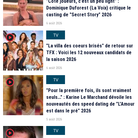
"Coté joueurs, c’est un peu light" :
Dominique Duforest (La Voix) critique le
casting de "Secret Story" 2026
6 août 2026
TV
player2
"La villa des coeurs brisés" de retour sur
TFX : Voici les 12 nouveaux candidats de
la saison 2026
6 août 2026
TV
player2
"Pour la première fois, ils sont vraiment
seuls…" : Karine Le Marchand dévoile les
nouveautés des speed dating de "L'Amour
est dans le pré" 2026
5 août 2026
TV
player2