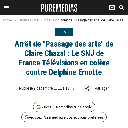
menu
newsletter
search
Accueil
Dernières actus
Actus TV
Arrêt de "Passage des arts" de Claire Chazal : Le SNJ de France Télévisions en colère contre Delphine Ernotte
TV
Arrêt de "Passage des arts" de
Claire Chazal : Le SNJ de
France Télévisions en colère
contre Delphine Ernotte
share
Publié le 9 décembre 2022 à 18:15
Partager
Suivez Puremédias sur Google
Ajoutez Puremédias à vos sources préférées