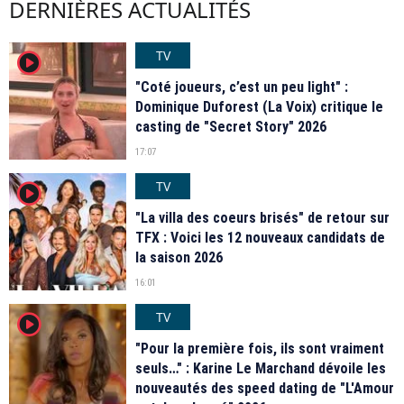
DERNIÈRES ACTUALITÉS
TV
player2
"Coté joueurs, c’est un peu light" :
Dominique Duforest (La Voix) critique le
casting de "Secret Story" 2026
17:07
TV
player2
"La villa des coeurs brisés" de retour sur
TFX : Voici les 12 nouveaux candidats de
la saison 2026
16:01
TV
player2
"Pour la première fois, ils sont vraiment
seuls…" : Karine Le Marchand dévoile les
nouveautés des speed dating de "L'Amour