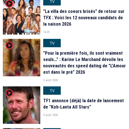
TV
player2
"La villa des coeurs brisés" de retour sur
TFX : Voici les 12 nouveaux candidats de
la saison 2026
16:01
TV
player2
"Pour la première fois, ils sont vraiment
seuls…" : Karine Le Marchand dévoile les
nouveautés des speed dating de "L'Amour
est dans le pré" 2026
5 août 2026
TV
player2
TF1 annonce (déjà) la date de lancement
de "Koh-Lanta All Stars"
4 août 2026