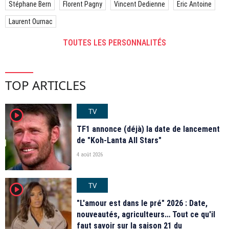
Stéphane Bern
Florent Pagny
Vincent Dedienne
Eric Antoine
Laurent Ournac
TOUTES LES PERSONNALITÉS
TOP ARTICLES
TV
player2
TF1 annonce (déjà) la date de lancement
de "Koh-Lanta All Stars"
4 août 2026
TV
player2
"L'amour est dans le pré" 2026 : Date,
nouveautés, agriculteurs… Tout ce qu'il
faut savoir sur la saison 21 du