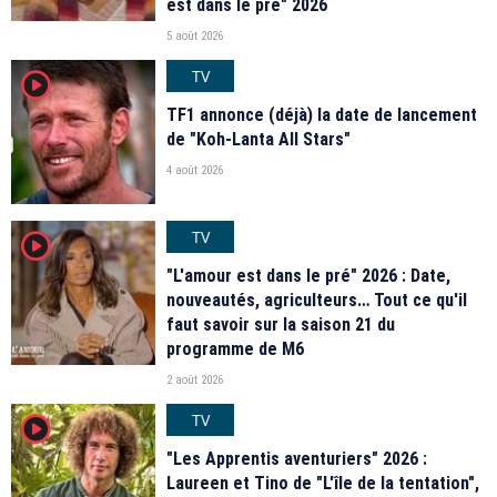
est dans le pré" 2026
5 août 2026
TV
player2
TF1 annonce (déjà) la date de lancement
de "Koh-Lanta All Stars"
4 août 2026
TV
player2
"L'amour est dans le pré" 2026 : Date,
nouveautés, agriculteurs… Tout ce qu'il
faut savoir sur la saison 21 du
programme de M6
2 août 2026
TV
player2
"Les Apprentis aventuriers" 2026 :
Laureen et Tino de "L'île de la tentation",