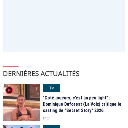
DERNIÈRES ACTUALITÉS
TV
player2
"Coté joueurs, c’est un peu light" :
Dominique Duforest (La Voix) critique le
casting de "Secret Story" 2026
17:07