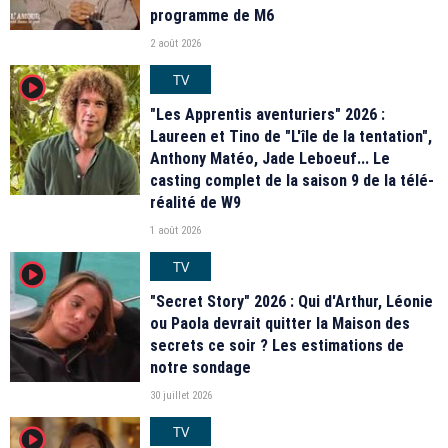
programme de M6
2 août 2026
TV
player2
"Les Apprentis aventuriers" 2026 :
Laureen et Tino de "L'île de la tentation",
Anthony Matéo, Jade Leboeuf... Le
casting complet de la saison 9 de la télé-
réalité de W9
1 août 2026
TV
player2
"Secret Story" 2026 : Qui d'Arthur, Léonie
ou Paola devrait quitter la Maison des
secrets ce soir ? Les estimations de
notre sondage
30 juillet 2026
TV
player2