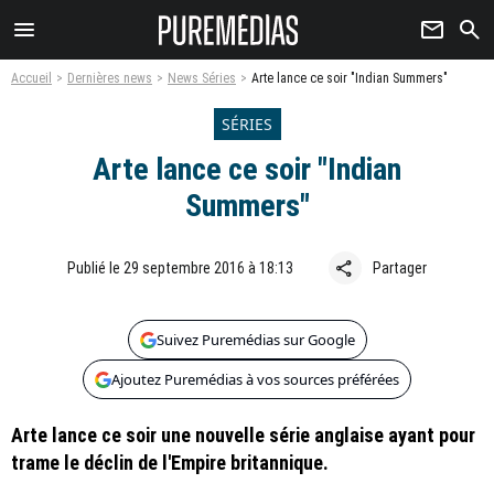
menu
newsletter
search
Accueil
Dernières news
News Séries
Arte lance ce soir "Indian Summers"
SÉRIES
Arte lance ce soir "Indian
Summers"
share
Publié le 29 septembre 2016 à 18:13
Partager
Suivez Puremédias sur Google
Ajoutez Puremédias à vos sources préférées
Arte lance ce soir une nouvelle série anglaise ayant pour
trame le déclin de l'Empire britannique.