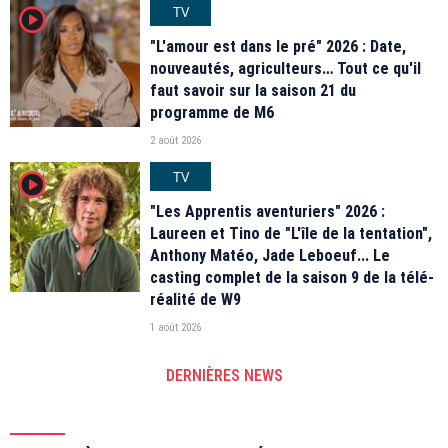
TV
player2
"L'amour est dans le pré" 2026 : Date,
nouveautés, agriculteurs… Tout ce qu'il
faut savoir sur la saison 21 du
programme de M6
2 août 2026
TV
player2
"Les Apprentis aventuriers" 2026 :
Laureen et Tino de "L'île de la tentation",
Anthony Matéo, Jade Leboeuf... Le
casting complet de la saison 9 de la télé-
réalité de W9
1 août 2026
DERNIÈRES NEWS