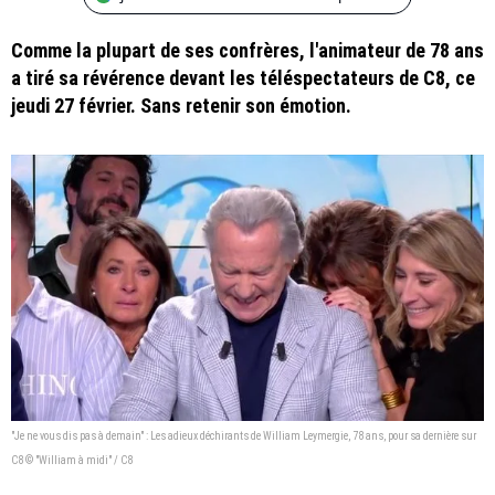
Comme la plupart de ses confrères, l'animateur de 78 ans
a tiré sa révérence devant les téléspectateurs de C8, ce
jeudi 27 février. Sans retenir son émotion.
"Je ne vous dis pas à demain" : Les adieux déchirants de William Leymergie, 78 ans, pour sa dernière sur
C8 © "William à midi" / C8