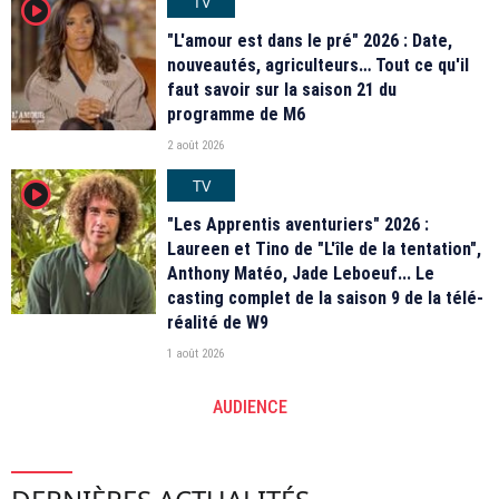
TV
player2
"L'amour est dans le pré" 2026 : Date,
nouveautés, agriculteurs… Tout ce qu'il
faut savoir sur la saison 21 du
programme de M6
2 août 2026
TV
player2
"Les Apprentis aventuriers" 2026 :
Laureen et Tino de "L'île de la tentation",
Anthony Matéo, Jade Leboeuf... Le
casting complet de la saison 9 de la télé-
réalité de W9
1 août 2026
AUDIENCE