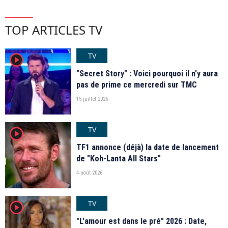
TOP ARTICLES TV
TV
player2
"Secret Story" : Voici pourquoi il n'y aura
pas de prime ce mercredi sur TMC
15 juillet 2026
TV
player2
TF1 annonce (déjà) la date de lancement
de "Koh-Lanta All Stars"
4 août 2026
TV
player2
"L'amour est dans le pré" 2026 : Date,