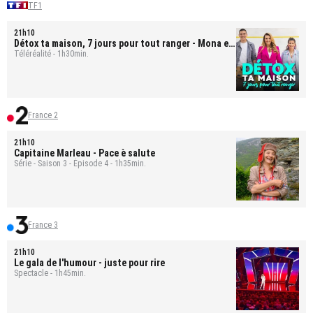
TF1
21h10
Détox ta maison, 7 jours pour tout ranger
- Mona et
Bastien
Téléréalité - 1h30min.
France 2
21h10
Capitaine Marleau
- Pace è salute
Série - Saison 3 - Épisode 4 - 1h35min.
France 3
21h10
Le gala de l'humour - juste pour rire
Spectacle - 1h45min.