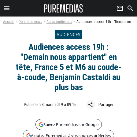
menu
newsletter
search
Accueil
Dernières news
Actus Audiences
Audiences access 19h : "Demain nous appartient" en tête, France 5 et M6 au coude-à-coude, Benjamin Castaldi au plus bas
AUDIENCES
Audiences access 19h :
"Demain nous appartient" en
tête, France 5 et M6 au coude-
à-coude, Benjamin Castaldi au
plus bas
share
Publié le 23 mars 2019 à 09:16
Partager
Suivez Puremédias sur Google
Ajoutez Puremédias à vos sources préférées