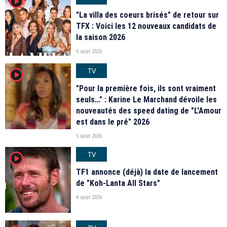
player2
"La villa des coeurs brisés" de retour sur
TFX : Voici les 12 nouveaux candidats de
la saison 2026
6 août 2026
TV
player2
"Pour la première fois, ils sont vraiment
seuls…" : Karine Le Marchand dévoile les
nouveautés des speed dating de "L'Amour
est dans le pré" 2026
5 août 2026
TV
player2
TF1 annonce (déjà) la date de lancement
de "Koh-Lanta All Stars"
4 août 2026