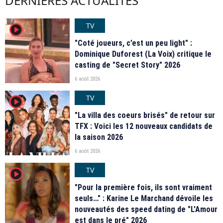
DERNIÈRES ACTUALITÉS
TV
player2
"Coté joueurs, c’est un peu light" :
Dominique Duforest (La Voix) critique le
casting de "Secret Story" 2026
6 août 2026
TV
player2
"La villa des coeurs brisés" de retour sur
TFX : Voici les 12 nouveaux candidats de
la saison 2026
6 août 2026
TV
player2
"Pour la première fois, ils sont vraiment
seuls…" : Karine Le Marchand dévoile les
nouveautés des speed dating de "L'Amour
est dans le pré" 2026