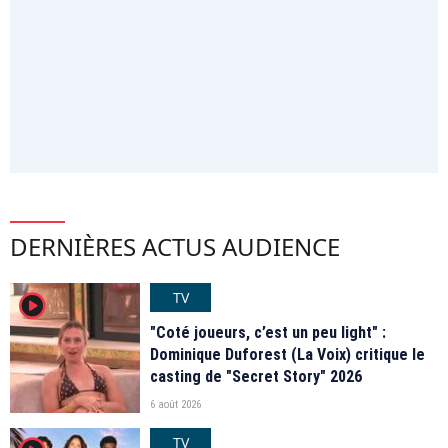
DERNIÈRES ACTUS AUDIENCE
TV
player2
"Coté joueurs, c’est un peu light" :
Dominique Duforest (La Voix) critique le
casting de "Secret Story" 2026
6 août 2026
TV