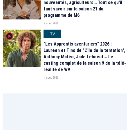
nouveautés, agriculteurs… Tout ce qu'il
faut savoir sur la saison 21 du
programme de M6
2 août 2026
TV
player2
"Les Apprentis aventuriers" 2026 :
Laureen et Tino de "L'île de la tentation",
Anthony Matéo, Jade Leboeuf... Le
casting complet de la saison 9 de la télé-
réalité de W9
1 août 2026