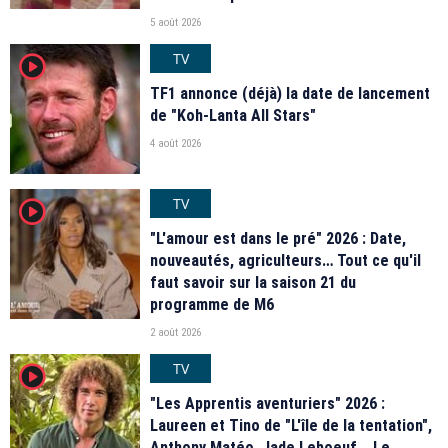
5 août 2026
TV
player2
TF1 annonce (déjà) la date de lancement
de "Koh-Lanta All Stars"
4 août 2026
TV
player2
"L'amour est dans le pré" 2026 : Date,
nouveautés, agriculteurs… Tout ce qu'il
faut savoir sur la saison 21 du
programme de M6
2 août 2026
TV
player2
"Les Apprentis aventuriers" 2026 :
Laureen et Tino de "L'île de la tentation",
Anthony Matéo, Jade Leboeuf... Le