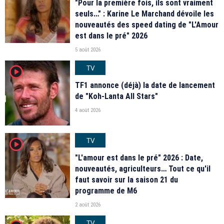
"Pour la première fois, ils sont vraiment
seuls…" : Karine Le Marchand dévoile les
nouveautés des speed dating de "L'Amour
est dans le pré" 2026
5 août 2026
TV
player2
TF1 annonce (déjà) la date de lancement
de "Koh-Lanta All Stars"
4 août 2026
TV
player2
"L'amour est dans le pré" 2026 : Date,
nouveautés, agriculteurs… Tout ce qu'il
faut savoir sur la saison 21 du
programme de M6
2 août 2026
TV