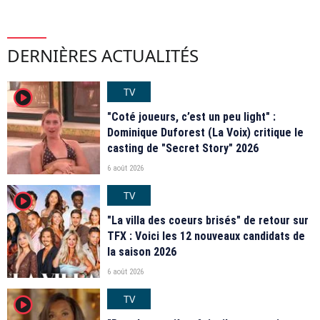
DERNIÈRES ACTUALITÉS
TV
player2
"Coté joueurs, c’est un peu light" :
Dominique Duforest (La Voix) critique le
casting de "Secret Story" 2026
6 août 2026
TV
player2
"La villa des coeurs brisés" de retour sur
TFX : Voici les 12 nouveaux candidats de
la saison 2026
6 août 2026
TV
player2