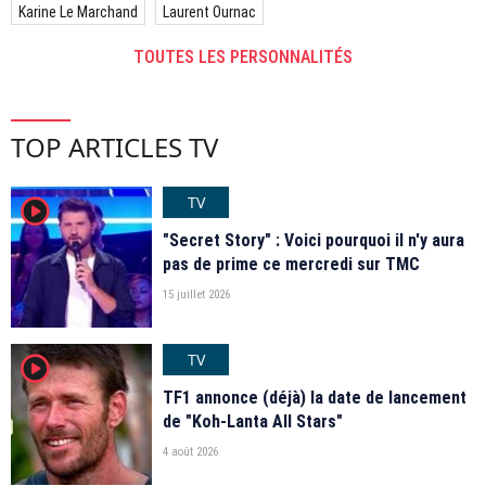
Karine Le Marchand
Laurent Ournac
TOUTES LES PERSONNALITÉS
TOP ARTICLES TV
TV
player2
"Secret Story" : Voici pourquoi il n'y aura
pas de prime ce mercredi sur TMC
15 juillet 2026
TV
player2
TF1 annonce (déjà) la date de lancement
de "Koh-Lanta All Stars"
4 août 2026