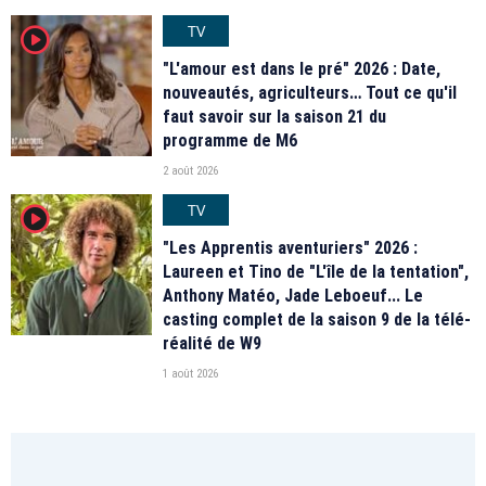
TV
player2
"L'amour est dans le pré" 2026 : Date,
nouveautés, agriculteurs… Tout ce qu'il
faut savoir sur la saison 21 du
programme de M6
2 août 2026
TV
player2
"Les Apprentis aventuriers" 2026 :
Laureen et Tino de "L'île de la tentation",
Anthony Matéo, Jade Leboeuf... Le
casting complet de la saison 9 de la télé-
réalité de W9
1 août 2026