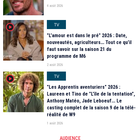
4 août 2026
TV
player2
"L'amour est dans le pré" 2026 : Date,
nouveautés, agriculteurs… Tout ce qu'il
faut savoir sur la saison 21 du
programme de M6
2 août 2026
TV
player2
"Les Apprentis aventuriers" 2026 :
Laureen et Tino de "L'île de la tentation",
Anthony Matéo, Jade Leboeuf... Le
casting complet de la saison 9 de la télé-
réalité de W9
1 août 2026
AUDIENCE