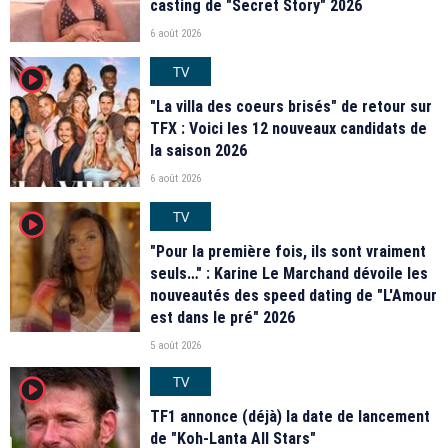
casting de "Secret Story" 2026
6 août 2026
TV
player2
"La villa des coeurs brisés" de retour sur
TFX : Voici les 12 nouveaux candidats de
la saison 2026
6 août 2026
TV
player2
"Pour la première fois, ils sont vraiment
seuls…" : Karine Le Marchand dévoile les
nouveautés des speed dating de "L'Amour
est dans le pré" 2026
5 août 2026
TV
player2
TF1 annonce (déjà) la date de lancement
de "Koh-Lanta All Stars"