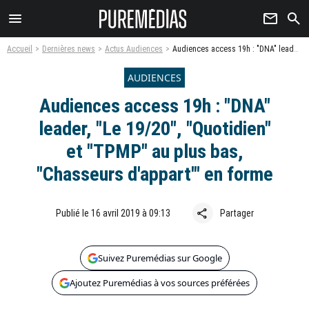
menu
newsletter
search
Accueil
Dernières news
Actus Audiences
Audiences access 19h : "DNA" leader, "Le 19/20", "Quotidien" et "TPMP" au plus bas, "Chasseurs d'appart'" en forme
AUDIENCES
Audiences access 19h : "DNA"
leader, "Le 19/20", "Quotidien"
et "TPMP" au plus bas,
"Chasseurs d'appart'" en forme
share
Publié le 16 avril 2019 à 09:13
Partager
Suivez Puremédias sur Google
Ajoutez Puremédias à vos sources préférées