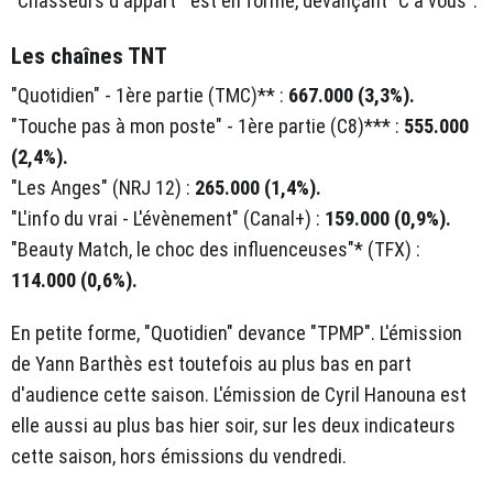
"Chasseurs d'appart'" est en forme, devançant "C à vous".
Les chaînes TNT
"Quotidien" - 1ère partie (TMC)** :
667.000 (3,3%).
"Touche pas à mon poste" - 1ère partie (C8)*** :
555.000
(2,4%).
"Les Anges" (NRJ 12) :
265.000 (1,4%).
"L'info du vrai - L'évènement" (Canal+) :
159.000 (0,9%).
"Beauty Match, le choc des influenceuses"* (TFX) :
114
.000 (0,6%).
En petite forme, "Quotidien" devance "TPMP". L'émission
de Yann Barthès est toutefois au plus bas en part
d'audience cette saison. L'émission de Cyril Hanouna est
elle aussi au plus bas hier soir, sur les deux indicateurs
cette saison, hors émissions du vendredi.