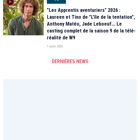
player2
"Les Apprentis aventuriers" 2026 :
Laureen et Tino de "L'île de la tentation",
Anthony Matéo, Jade Leboeuf... Le
casting complet de la saison 9 de la télé-
réalité de W9
1 août 2026
DERNIÈRES NEWS