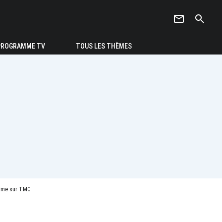
newsletter
search
PROGRAMME TV
TOUS LES THÈMES
orme sur TMC