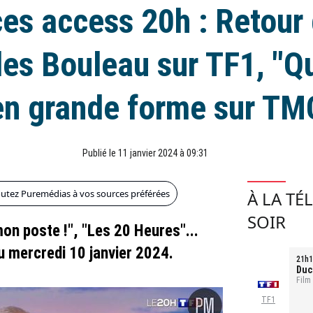
es access 20h : Retour
les Bouleau sur TF1, "Q
en grande forme sur TM
Publié le 11 janvier 2024 à 09:31
outez Puremédias à vos sources préférées
À LA TÉ
SOIR
on poste !", "Les 20 Heures"...
 mercredi 10 janvier 2024.
21h1
Duc
Film
TF1