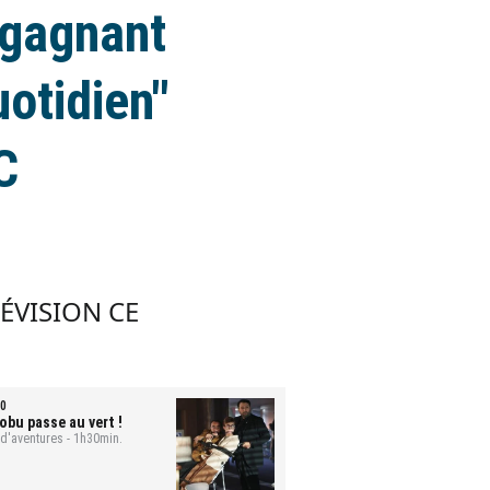
 gagnant
uotidien"
C
LÉVISION CE
0
obu passe au vert !
 d'aventures - 1h30min.