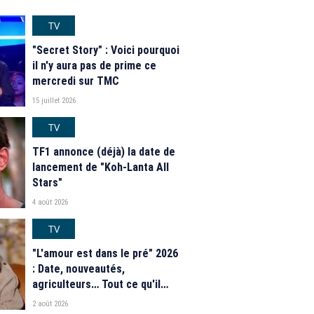
TV
"Secret Story" : Voici pourquoi
il n'y aura pas de prime ce
mercredi sur TMC
15 juillet 2026
TV
TF1 annonce (déjà) la date de
lancement de "Koh-Lanta All
Stars"
4 août 2026
TV
"L'amour est dans le pré" 2026
: Date, nouveautés,
agriculteurs… Tout ce qu'il
faut savoir sur la saison 21 du
2 août 2026