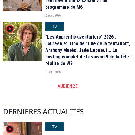
faut savoir sur la saison 21 du
programme de M6
2 août 2026
TV
player2
"Les Apprentis aventuriers" 2026 :
Laureen et Tino de "L'île de la tentation",
Anthony Matéo, Jade Leboeuf... Le
casting complet de la saison 9 de la télé-
réalité de W9
1 août 2026
AUDIENCE
DERNIÈRES ACTUALITÉS
TV
player2