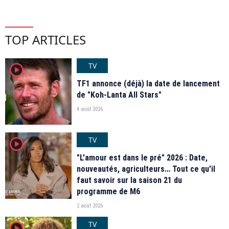
TOP ARTICLES
TV
player2
TF1 annonce (déjà) la date de lancement
de "Koh-Lanta All Stars"
4 août 2026
TV
player2
"L'amour est dans le pré" 2026 : Date,
nouveautés, agriculteurs… Tout ce qu'il
faut savoir sur la saison 21 du
programme de M6
2 août 2026
TV
player2