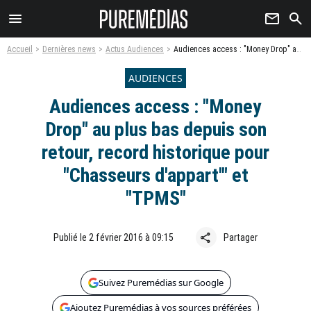
menu
newsletter
search
Accueil
Dernières news
Actus Audiences
Audiences access : "Money Drop" au plus bas depuis son retour, record historique pour "Chasseurs d'appart'" et "TPMS"
AUDIENCES
Audiences access : "Money
Drop" au plus bas depuis son
retour, record historique pour
"Chasseurs d'appart'" et
"TPMS"
share
Publié le 2 février 2016 à 09:15
Partager
Suivez Puremédias sur Google
Ajoutez Puremédias à vos sources préférées