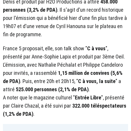
Denis et produit par H2O Productions a attiré
458.000
personnes (3,2% de PDA)
. Il s'agit d'un record historique
pour l'émission qui a bénéficié hier d'une fin plus tardive à
19h07 et d'une venue de Cyril Hanouna sur le plateau en
fin de programme.
France 5 proposait, elle, son talk show "
C à vous
",
présenté par Anne-Sophie Lapix et produit par 3ème Oeil.
L'émission, avec Nathalie Péchalat et Philippe Candeloro
pour invités, a rassemblé
1,15 million de convives (5,6%
de PDA)
. Puis, entre 20h et 20h15, "
C à vous, la suite
" a
attiré
525.000 personnes (2,1% de PDA)
.
A noter que le magazine culturel "
Entrée Libre
", présenté
par Claire Chazal, a été suivi par
322.000 téléspectateurs
(1,2% de PDA)
.