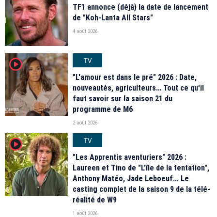
TF1 annonce (déjà) la date de lancement
de "Koh-Lanta All Stars"
4 août 2026
TV
player2
"L'amour est dans le pré" 2026 : Date,
nouveautés, agriculteurs… Tout ce qu'il
faut savoir sur la saison 21 du
programme de M6
2 août 2026
TV
player2
"Les Apprentis aventuriers" 2026 :
Laureen et Tino de "L'île de la tentation",
Anthony Matéo, Jade Leboeuf... Le
casting complet de la saison 9 de la télé-
réalité de W9
1 août 2026