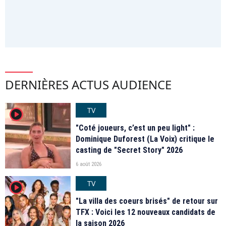
DERNIÈRES ACTUS AUDIENCE
TV
player2
"Coté joueurs, c’est un peu light" :
Dominique Duforest (La Voix) critique le
casting de "Secret Story" 2026
6 août 2026
TV
player2
"La villa des coeurs brisés" de retour sur
TFX : Voici les 12 nouveaux candidats de
la saison 2026