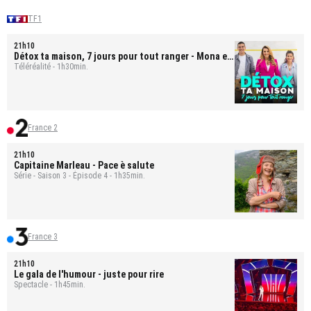
TF1
21h10
Détox ta maison, 7 jours pour tout ranger
- Mona et
Bastien
Téléréalité - 1h30min.
France 2
21h10
Capitaine Marleau
- Pace è salute
Série - Saison 3 - Épisode 4 - 1h35min.
France 3
21h10
Le gala de l'humour - juste pour rire
Spectacle - 1h45min.