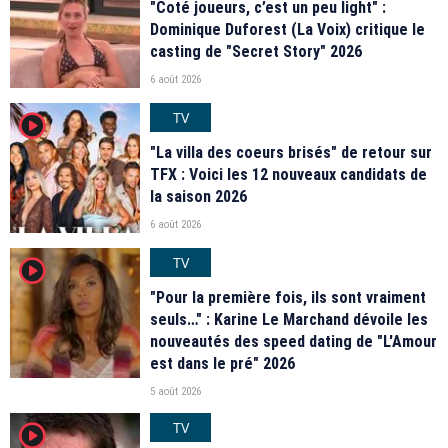
"Coté joueurs, c’est un peu light" :
Dominique Duforest (La Voix) critique le
casting de "Secret Story" 2026
6 août 2026
TV
player2
"La villa des coeurs brisés" de retour sur
TFX : Voici les 12 nouveaux candidats de
la saison 2026
6 août 2026
TV
player2
"Pour la première fois, ils sont vraiment
seuls…" : Karine Le Marchand dévoile les
nouveautés des speed dating de "L'Amour
est dans le pré" 2026
5 août 2026
TV
player2