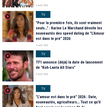
6 août 2026
TV
player2
"Pour la première fois, ils sont vraiment
seuls…" : Karine Le Marchand dévoile les
nouveautés des speed dating de "L'Amour
est dans le pré" 2026
5 août 2026
TV
player2
TF1 annonce (déjà) la date de lancement
de "Koh-Lanta All Stars"
4 août 2026
TV
player2
"L'amour est dans le pré" 2026 : Date,
nouveautés, agriculteurs… Tout ce qu'il