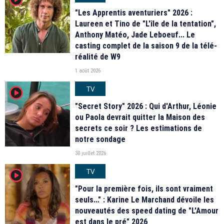
"Les Apprentis aventuriers" 2026 :
Laureen et Tino de "L'île de la tentation",
Anthony Matéo, Jade Leboeuf... Le
casting complet de la saison 9 de la télé-
réalité de W9
1 août 2026
TV
player2
"Secret Story" 2026 : Qui d'Arthur, Léonie
ou Paola devrait quitter la Maison des
secrets ce soir ? Les estimations de
notre sondage
30 juillet 2026
TV
player2
"Pour la première fois, ils sont vraiment
seuls…" : Karine Le Marchand dévoile les
nouveautés des speed dating de "L'Amour
est dans le pré" 2026