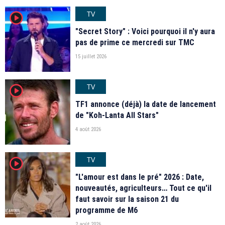
TV
player2
"Secret Story" : Voici pourquoi il n'y aura
pas de prime ce mercredi sur TMC
15 juillet 2026
TV
player2
TF1 annonce (déjà) la date de lancement
de "Koh-Lanta All Stars"
4 août 2026
TV
player2
"L'amour est dans le pré" 2026 : Date,
nouveautés, agriculteurs… Tout ce qu'il
faut savoir sur la saison 21 du
programme de M6
2 août 2026