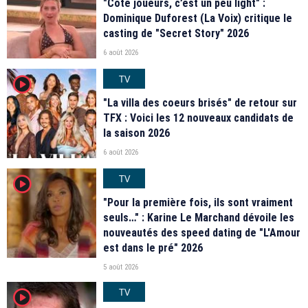
"Coté joueurs, c’est un peu light" :
Dominique Duforest (La Voix) critique le
casting de "Secret Story" 2026
6 août 2026
TV
player2
"La villa des coeurs brisés" de retour sur
TFX : Voici les 12 nouveaux candidats de
la saison 2026
6 août 2026
TV
player2
"Pour la première fois, ils sont vraiment
seuls…" : Karine Le Marchand dévoile les
nouveautés des speed dating de "L'Amour
est dans le pré" 2026
5 août 2026
TV
player2