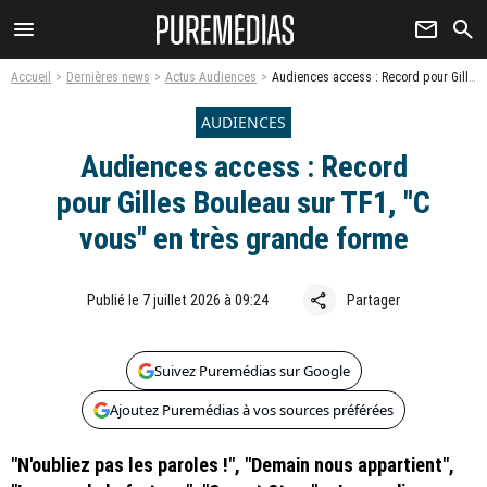
menu
newsletter
search
Accueil
Dernières news
Actus Audiences
Audiences access : Record pour Gilles Bouleau sur TF1, "C vous" en très grande forme
AUDIENCES
Audiences access : Record
pour Gilles Bouleau sur TF1, "C
vous" en très grande forme
share
Publié le 7 juillet 2026 à 09:24
Partager
Suivez Puremédias sur Google
Ajoutez Puremédias à vos sources préférées
"N'oubliez pas les paroles !", "Demain nous appartient",