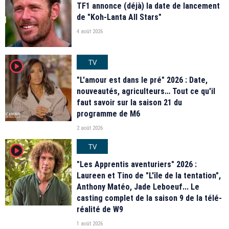
TF1 annonce (déjà) la date de lancement
de "Koh-Lanta All Stars"
4 août 2026
TV
player2
"L'amour est dans le pré" 2026 : Date,
nouveautés, agriculteurs… Tout ce qu'il
faut savoir sur la saison 21 du
programme de M6
2 août 2026
TV
player2
"Les Apprentis aventuriers" 2026 :
Laureen et Tino de "L'île de la tentation",
Anthony Matéo, Jade Leboeuf... Le
casting complet de la saison 9 de la télé-
réalité de W9
1 août 2026