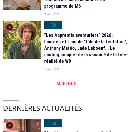
programme de M6
2 août 2026
TV
player2
"Les Apprentis aventuriers" 2026 :
Laureen et Tino de "L'île de la tentation",
Anthony Matéo, Jade Leboeuf... Le
casting complet de la saison 9 de la télé-
réalité de W9
1 août 2026
AUDIENCE
DERNIÈRES ACTUALITÉS
TV
player2