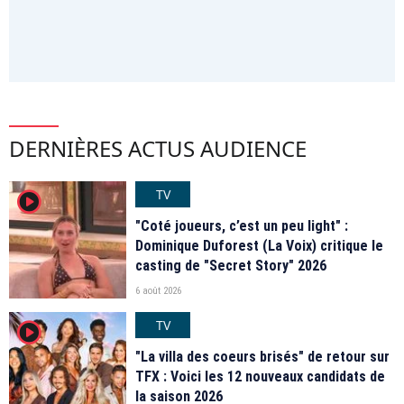
DERNIÈRES ACTUS AUDIENCE
TV
player2
"Coté joueurs, c’est un peu light" :
Dominique Duforest (La Voix) critique le
casting de "Secret Story" 2026
6 août 2026
TV
player2
"La villa des coeurs brisés" de retour sur
TFX : Voici les 12 nouveaux candidats de
la saison 2026