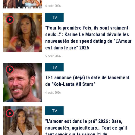
6 août 2026
TV
player2
"Pour la première fois, ils sont vraiment
seuls…" : Karine Le Marchand dévoile les
nouveautés des speed dating de "L'Amour
est dans le pré" 2026
5 août 2026
TV
player2
TF1 annonce (déjà) la date de lancement
de "Koh-Lanta All Stars"
4 août 2026
TV
player2
"L'amour est dans le pré" 2026 : Date,
nouveautés, agriculteurs… Tout ce qu'il
faut savoir sur la saison 21 du