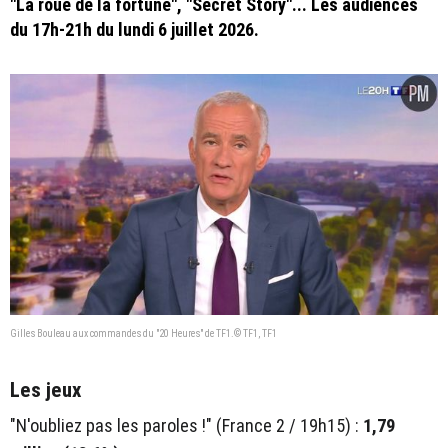
"La roue de la fortune", "Secret Story"... Les audiences
du 17h-21h du lundi 6 juillet 2026.
Gilles Bouleau aux commandes du "20 Heures" de TF1.© TF1, TF1
Les jeux
"N'oubliez pas les paroles !" (France 2 / 19h15) :
1,79