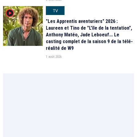
TV
player2
"Les Apprentis aventuriers" 2026 :
Laureen et Tino de "L'île de la tentation",
Anthony Matéo, Jade Leboeuf... Le
casting complet de la saison 9 de la télé-
réalité de W9
1 août 2026