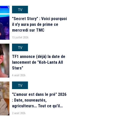
TV
"Secret Story" : Voici pourquoi
il n'y aura pas de prime ce
mercredi sur TMC
15 juillet 2026
TV
TF1 annonce (déjà) la date de
lancement de "Koh-Lanta All
Stars"
4 août 2026
TV
"L'amour est dans le pré" 2026
: Date, nouveautés,
agriculteurs… Tout ce qu'il
faut savoir sur la saison 21 du
2 août 2026