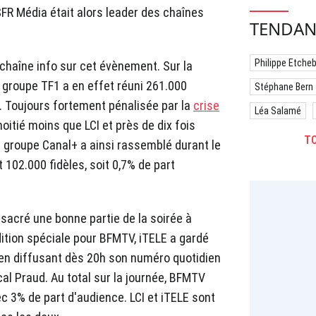
SFR Média était alors leader des chaînes
TENDAN
Philippe Etche
 chaîne info sur cet évènement. Sur la
 groupe TF1 a en effet réuni 261.000
Stéphane Bern
c. Toujours fortement pénalisée par la
crise
Léa Salamé
moitié moins que LCI et près de dix fois
TO
 groupe Canal+ a ainsi rassemblé durant le
102.000 fidèles, soit 0,7% de part
sacré une bonne partie de la soirée à
tion spéciale pour BFMTV, iTELE a gardé
n diffusant dès 20h son numéro quotidien
al Praud. Au total sur la journée, BFMTV
ec 3% de part d'audience. LCI et iTELE sont