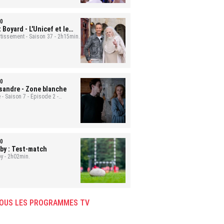
0
t Boyard
- L'Unicef et le
uge
rtissement - Saison 37 - 2h15min.
0
sandre
- Zone blanche
 - Saison 7 - Épisode 2 -
min.
0
by : Test-match
y - 2h02min.
OUS LES PROGRAMMES TV