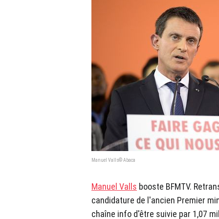
Manuel Valls© Abaca
Manuel Valls
booste BFMTV. Retrans
candidature de l'ancien Premier min
chaîne info d'être suivie par 1,07 mi