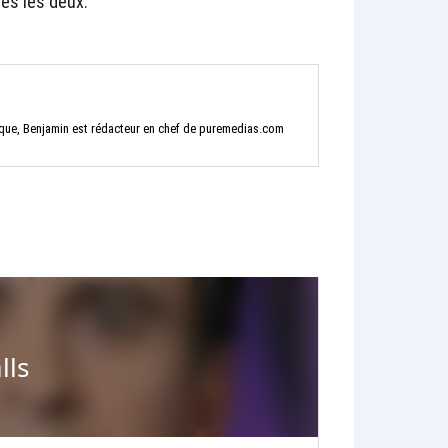
tes les deux.
tique, Benjamin est rédacteur en chef de puremedias.com
lls