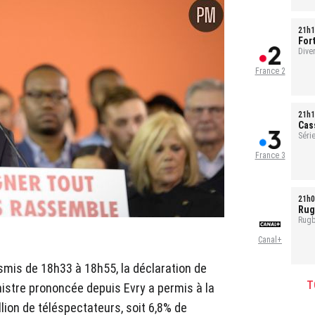
21h1
For
Ref
Dive
France 2
21h1
Cas
Série
1h35
France 3
21h0
Rug
Rugb
Canal+
mis de 18h33 à 18h55, la déclaration de
T
istre prononcée depuis Evry a permis à la
llion de téléspectateurs, soit 6,8% de