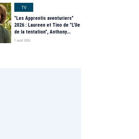
programme de M6
TV
"Les Apprentis aventuriers"
2026 : Laureen et Tino de "L'île
de la tentation", Anthony
Matéo, Jade Leboeuf... Le
1 août 2026
casting complet de la saison 9
de la télé-réalité de W9