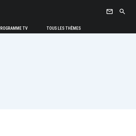
newsletter
search
PROGRAMME TV
TOUS LES THÈMES