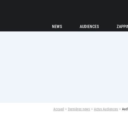
NEWS
AUDIENCES
ZAPPI
Accueil
Dernières news
Actus Audiences
Audi