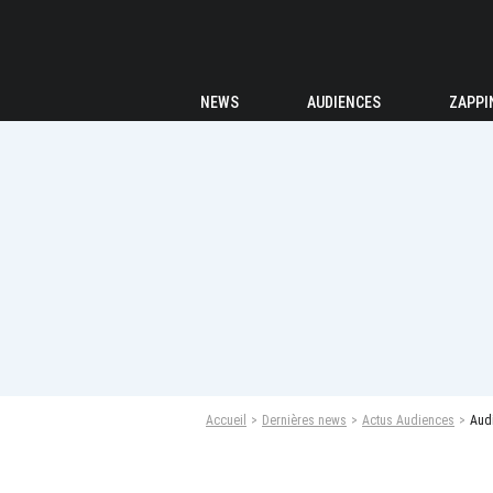
NEWS
AUDIENCES
ZAPPI
Accueil
Dernières news
Actus Audiences
Audi