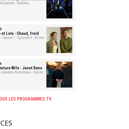
nement
rtissement - 2h05min.
0
 et Lola
- Chaud, froid
 - Saison 1 - Épisode 9 - 55 min.
6
iature Wife
- Janet Reno
e comédie dramatique - Saison 1
isode 9 - 43 min.
OUS LES PROGRAMMES TV
CES