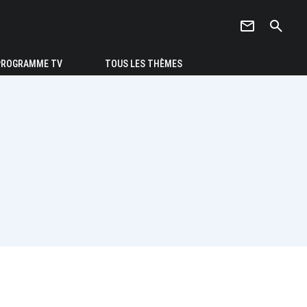
newsletter
search
PROGRAMME TV
TOUS LES THÈMES