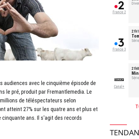
évé
Dive
France 2
21h1
Tom
Série
France 3
21h0
Min
Séri
des audiences avec le cinquième épisode de
- Ép
Canal+
ns le pré, produit par Fremantlemedia. Le
illions de téléspectateurs selon
T
t atteint 27% sur les quatre ans et plus et
cinquante ans. Il s'agit des records
TENDAN