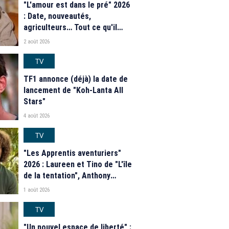
"L'amour est dans le pré" 2026
: Date, nouveautés,
agriculteurs… Tout ce qu'il
faut savoir sur la saison 21 du
2 août 2026
programme de M6
TV
TF1 annonce (déjà) la date de
lancement de "Koh-Lanta All
Stars"
4 août 2026
TV
"Les Apprentis aventuriers"
2026 : Laureen et Tino de "L'île
de la tentation", Anthony
Matéo, Jade Leboeuf... Le
1 août 2026
casting complet de la saison 9
de la télé-réalité de W9
TV
"Un nouvel espace de liberté" :