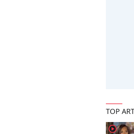
TOP ART
player2