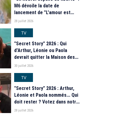
M6 dévoile la date de
lancement de "L'amour est
dans le pré" 2026 et une
28 juillet 2026
grande nouveauté pour Karine
Le Marchand
TV
"Secret Story" 2026 : Qui
d'Arthur, Léonie ou Paola
devrait quitter la Maison des
secrets ce soir ? Les
30 juillet 2026
estimations de notre sondage
TV
"Secret Story" 2026 : Arthur,
Léonie et Paola nommés... Qui
doit rester ? Votez dans notre
sondage
28 juillet 2026