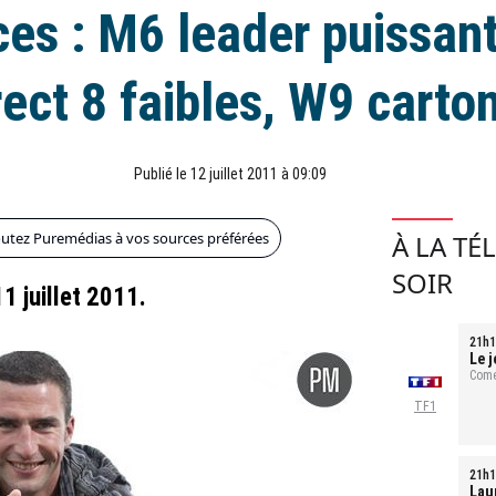
es : M6 leader puissant
rect 8 faibles, W9 carto
Publié le 12 juillet 2011 à 09:09
outez Puremédias à vos sources préférées
À LA TÉ
SOIR
1 juillet 2011.
21h1
Le j
Comé
TF1
21h1
Laur