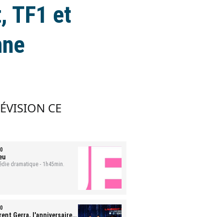
, TF1 et
nne
LÉVISION CE
0
eu
die dramatique - 1h45min.
0
ent Gerra, l'anniversaire-