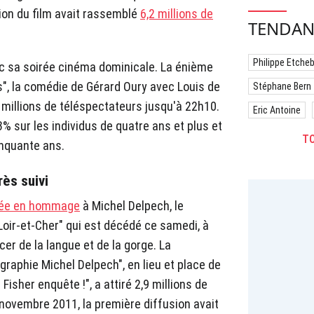
ion du film avait rassemblé
6,2 millions de
TENDAN
Philippe Etche
c sa soirée cinéma dominicale. La énième
s", la comédie de Gérard Oury avec Louis de
Stéphane Bern
millions de téléspectateurs jusqu'à 22h10.
Eric Antoine
% sur les individus de quatre ans et plus et
TO
nquante ans.
ès suivi
rée en hommage
à Michel Delpech, le
Loir-et-Cher" qui est décédé ce samedi, à
cer de la langue et de la gorge. La
raphie Michel Delpech", en lieu et place de
 Fisher enquête !", a attiré 2,9 millions de
 novembre 2011, la première diffusion avait