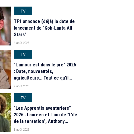
TV
TF1 annonce (déjà) la date de
lancement de "Koh-Lanta All
Stars"
4 août 2026
TV
"L'amour est dans le pré" 2026
: Date, nouveautés,
agriculteurs… Tout ce qu'il
faut savoir sur la saison 21 du
2 août 2026
programme de M6
TV
"Les Apprentis aventuriers"
2026 : Laureen et Tino de "L'île
de la tentation", Anthony
Matéo, Jade Leboeuf... Le
1 août 2026