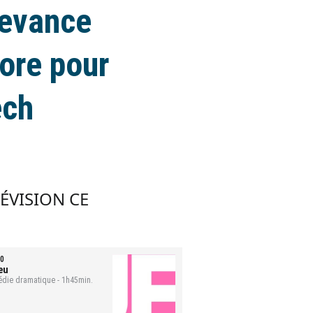
devance
core pour
ech
LÉVISION CE
0
eu
die dramatique - 1h45min.