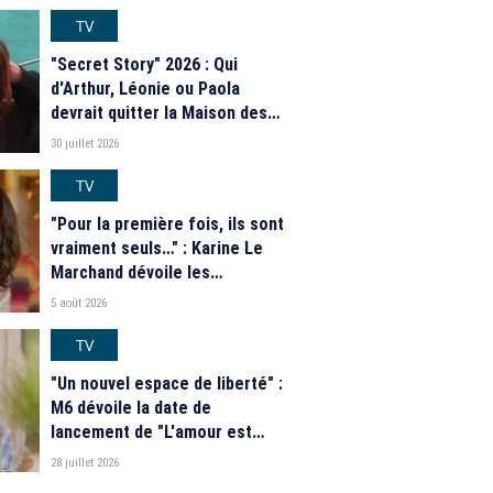
casting complet de la saison 9
de la télé-réalité de W9
TV
"Secret Story" 2026 : Qui
d'Arthur, Léonie ou Paola
devrait quitter la Maison des
secrets ce soir ? Les
30 juillet 2026
estimations de notre sondage
TV
"Pour la première fois, ils sont
vraiment seuls…" : Karine Le
Marchand dévoile les
nouveautés des speed dating
5 août 2026
de "L'Amour est dans le pré"
2026
TV
"Un nouvel espace de liberté" :
M6 dévoile la date de
lancement de "L'amour est
dans le pré" 2026 et une
28 juillet 2026
grande nouveauté pour Karine