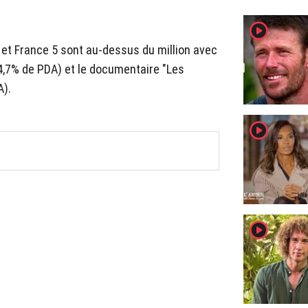
player2
 et France 5 sont au-dessus du million avec
4,7% de PDA) et le documentaire "Les
A).
player2
player2