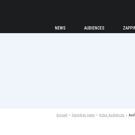
NEWS
AUDIENCES
ZAPPI
Accueil
Dernières news
Actus Audiences
Audi