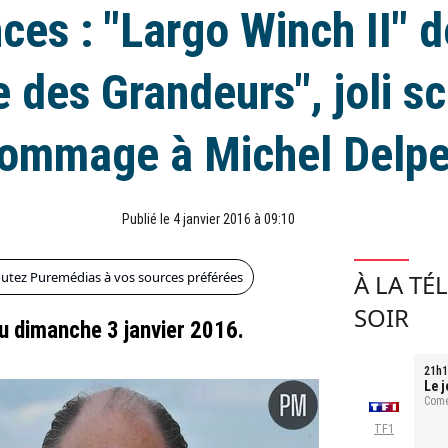
ces : "Largo Winch II" 
e des Grandeurs", joli s
hommage à Michel Delp
Publié le 4 janvier 2016 à 09:10
outez Puremédias à vos sources préférées
À LA TÉ
SOIR
du dimanche 3 janvier 2016.
21h1
Le j
Comé
TF1