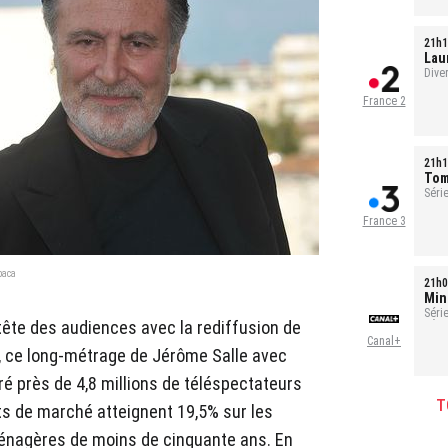
21h1
Laur
évé
Dive
France 2
21h1
Tom
Série
France 3
baca
21h0
Min
Séri
tête des audiences avec la rediffusion de
- Ép
Canal+
, ce long-métrage de Jérôme Salle avec
ré près de 4,8 millions de téléspectateurs
T
s de marché atteignent 19,5% sur les
ménagères de moins de cinquante ans. En