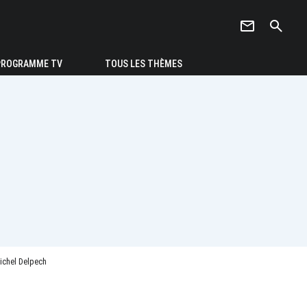
newsletter
search
PROGRAMME TV
TOUS LES THÈMES
Michel Delpech