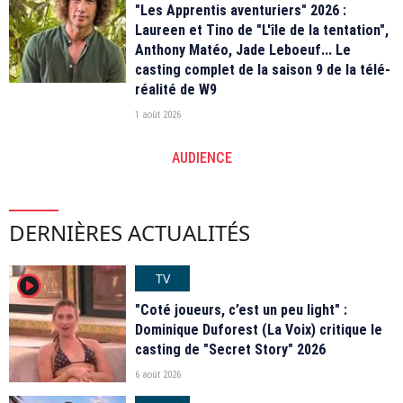
"Les Apprentis aventuriers" 2026 :
Laureen et Tino de "L'île de la tentation",
Anthony Matéo, Jade Leboeuf... Le
casting complet de la saison 9 de la télé-
réalité de W9
1 août 2026
AUDIENCE
DERNIÈRES ACTUALITÉS
TV
player2
"Coté joueurs, c’est un peu light" :
Dominique Duforest (La Voix) critique le
casting de "Secret Story" 2026
6 août 2026