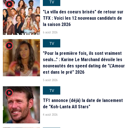
TV
player2
"La villa des coeurs brisés" de retour sur
TFX : Voici les 12 nouveaux candidats de
la saison 2026
6 août 2026
TV
player2
"Pour la première fois, ils sont vraiment
seuls…" : Karine Le Marchand dévoile les
nouveautés des speed dating de "L'Amour
est dans le pré" 2026
5 août 2026
TV
player2
TF1 annonce (déjà) la date de lancement
de "Koh-Lanta All Stars"
4 août 2026