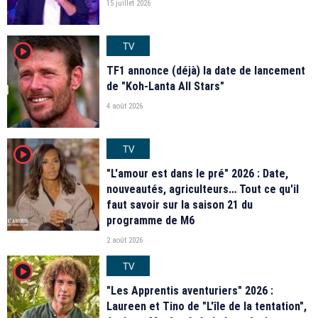
15 juillet 2026
TV
player2
TF1 annonce (déjà) la date de lancement
de "Koh-Lanta All Stars"
4 août 2026
TV
player2
"L'amour est dans le pré" 2026 : Date,
nouveautés, agriculteurs… Tout ce qu'il
faut savoir sur la saison 21 du
programme de M6
2 août 2026
TV
player2
"Les Apprentis aventuriers" 2026 :
Laureen et Tino de "L'île de la tentation",