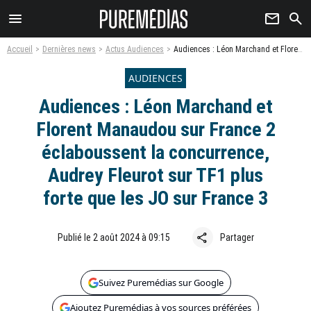
menu
newsletter
search
Accueil
Dernières news
Actus Audiences
Audiences : Léon Marchand et Florent Manaudou sur France 2 éclaboussent la concurrence, Audrey Fleurot sur TF1 plus forte que les JO sur France 3
AUDIENCES
Audiences : Léon Marchand et
Florent Manaudou sur France 2
éclaboussent la concurrence,
Audrey Fleurot sur TF1 plus
forte que les JO sur France 3
share
Publié le 2 août 2024 à 09:15
Partager
Suivez Puremédias sur Google
Ajoutez Puremédias à vos sources préférées