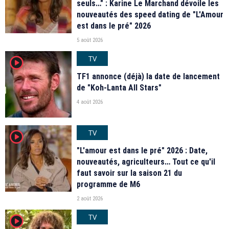
seuls…" : Karine Le Marchand dévoile les
nouveautés des speed dating de "L'Amour
est dans le pré" 2026
5 août 2026
TV
player2
TF1 annonce (déjà) la date de lancement
de "Koh-Lanta All Stars"
4 août 2026
TV
player2
"L'amour est dans le pré" 2026 : Date,
nouveautés, agriculteurs… Tout ce qu'il
faut savoir sur la saison 21 du
programme de M6
2 août 2026
TV
player2