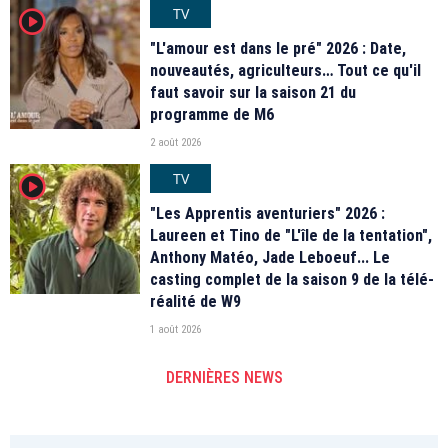
TV
player2
"L'amour est dans le pré" 2026 : Date,
nouveautés, agriculteurs… Tout ce qu'il
faut savoir sur la saison 21 du
programme de M6
2 août 2026
TV
player2
"Les Apprentis aventuriers" 2026 :
Laureen et Tino de "L'île de la tentation",
Anthony Matéo, Jade Leboeuf... Le
casting complet de la saison 9 de la télé-
réalité de W9
1 août 2026
DERNIÈRES NEWS