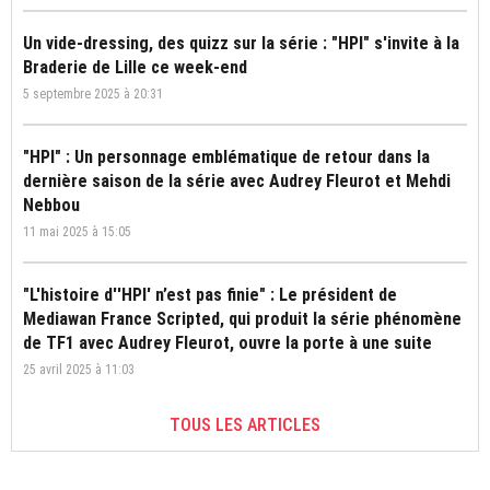
Un vide-dressing, des quizz sur la série : "HPI" s'invite à la
Braderie de Lille ce week-end
5 septembre 2025 à 20:31
"HPI" : Un personnage emblématique de retour dans la
dernière saison de la série avec Audrey Fleurot et Mehdi
Nebbou
11 mai 2025 à 15:05
"L'histoire d''HPI' n’est pas finie" : Le président de
Mediawan France Scripted, qui produit la série phénomène
de TF1 avec Audrey Fleurot, ouvre la porte à une suite
25 avril 2025 à 11:03
TOUS LES ARTICLES