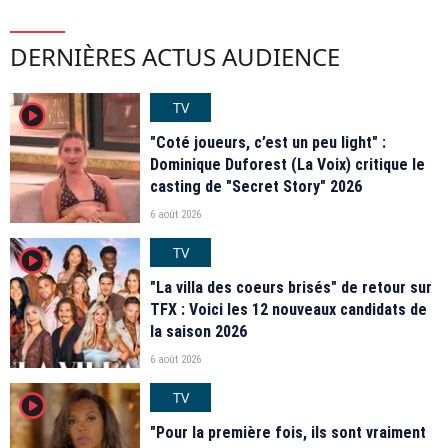
DERNIÈRES ACTUS AUDIENCE
TV
player2
"Coté joueurs, c’est un peu light" :
Dominique Duforest (La Voix) critique le
casting de "Secret Story" 2026
6 août 2026
TV
player2
"La villa des coeurs brisés" de retour sur
TFX : Voici les 12 nouveaux candidats de
la saison 2026
6 août 2026
TV
player2
"Pour la première fois, ils sont vraiment