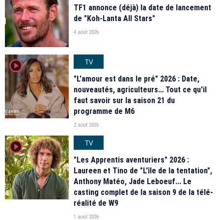
TF1 annonce (déjà) la date de lancement
de "Koh-Lanta All Stars"
4 août 2026
TV
player2
"L'amour est dans le pré" 2026 : Date,
nouveautés, agriculteurs… Tout ce qu'il
faut savoir sur la saison 21 du
programme de M6
2 août 2026
TV
player2
"Les Apprentis aventuriers" 2026 :
Laureen et Tino de "L'île de la tentation",
Anthony Matéo, Jade Leboeuf... Le
casting complet de la saison 9 de la télé-
réalité de W9
1 août 2026