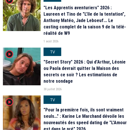
"Les Apprentis aventuriers" 2026 :
Laureen et Tino de "L'île de la tentation",
Anthony Matéo, Jade Leboeuf... Le
casting complet de la saison 9 de la télé-
réalité de W9
1 août 2026
TV
player2
"Secret Story" 2026 : Qui d'Arthur, Léonie
ou Paola devrait quitter la Maison des
secrets ce soir ? Les estimations de
notre sondage
30 juillet 2026
TV
player2
"Pour la première fois, ils sont vraiment
seuls…" : Karine Le Marchand dévoile les
nouveautés des speed dating de "L'Amour
est dans le pré" 2026