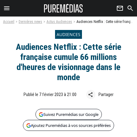
menu
newsletter
search
Accueil
Dernières news
Actus Audiences
Audiences Netflix : Cette série française cumule 66 millions d'heures de visionnage dans le monde
AUDIENCES
Audiences Netflix : Cette série
française cumule 66 millions
d'heures de visionnage dans le
monde
share
Publié le 7 février 2023 à 21:00
Partager
Suivez Puremédias sur Google
Ajoutez Puremédias à vos sources préférées