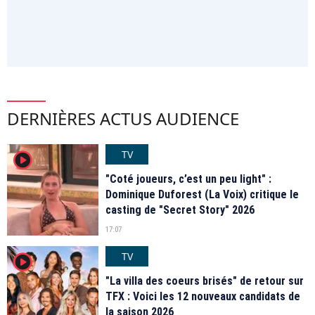
DERNIÈRES ACTUS AUDIENCE
TV
player2
"Coté joueurs, c’est un peu light" :
Dominique Duforest (La Voix) critique le
casting de "Secret Story" 2026
17:07
TV
player2
"La villa des coeurs brisés" de retour sur
TFX : Voici les 12 nouveaux candidats de
la saison 2026