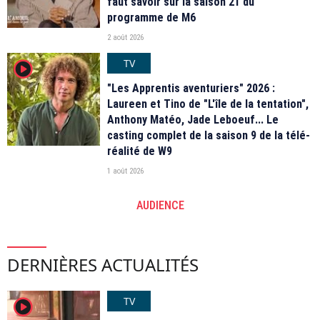
faut savoir sur la saison 21 du
programme de M6
2 août 2026
TV
player2
"Les Apprentis aventuriers" 2026 :
Laureen et Tino de "L'île de la tentation",
Anthony Matéo, Jade Leboeuf... Le
casting complet de la saison 9 de la télé-
réalité de W9
1 août 2026
AUDIENCE
DERNIÈRES ACTUALITÉS
TV
player2