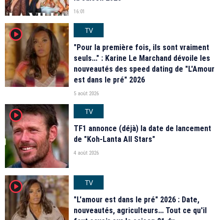
16:01
TV
player2
"Pour la première fois, ils sont vraiment
seuls…" : Karine Le Marchand dévoile les
nouveautés des speed dating de "L'Amour
est dans le pré" 2026
5 août 2026
TV
player2
TF1 annonce (déjà) la date de lancement
de "Koh-Lanta All Stars"
4 août 2026
TV
player2
"L'amour est dans le pré" 2026 : Date,
nouveautés, agriculteurs… Tout ce qu'il