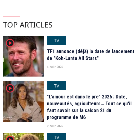
TOP ARTICLES
TV
player2
TF1 annonce (déjà) la date de lancement
de "Koh-Lanta All Stars"
4 août 2026
TV
player2
"L'amour est dans le pré" 2026 : Date,
nouveautés, agriculteurs… Tout ce qu'il
faut savoir sur la saison 21 du
programme de M6
2 août 2026
TV
player2