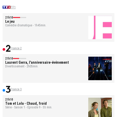
TF1
21h10
Le jeu
Comédie dramatique - 1h45min.
France 2
21h10
Laurent Gerra, l'anniversaire-événement
Divertissement - 2h05min.
France 3
21h10
Tom et Lola
- Chaud, froid
Série - Saison 1 - Épisode 9 - 55 min.