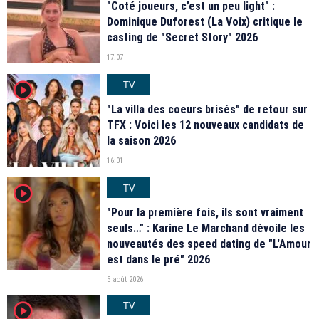
"Coté joueurs, c’est un peu light" :
Dominique Duforest (La Voix) critique le
casting de "Secret Story" 2026
17:07
TV
player2
"La villa des coeurs brisés" de retour sur
TFX : Voici les 12 nouveaux candidats de
la saison 2026
16:01
TV
player2
"Pour la première fois, ils sont vraiment
seuls…" : Karine Le Marchand dévoile les
nouveautés des speed dating de "L'Amour
est dans le pré" 2026
5 août 2026
TV
player2