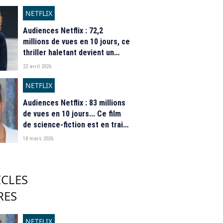
devenir le phénomène de l’été
NETFLIX
Audiences Netflix : 72,2
millions de vues en 10 jours, ce
thriller haletant devient un
phénomène sur la plateforme
22 avril 2026
NETFLIX
Audiences Netflix : 83 millions
de vues en 10 jours... Ce film
de science-fiction est en train
de devenir un phénomène
18 mars 2026
mondial
ICLES
RES
NETFLIX