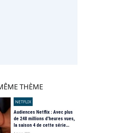
 MÊME THÈME
NETFLIX
Audiences Netflix : Avec plus
de 248 millions d'heures vues,
la saison 4 de cette série
phénomène va-t-elle intégrer