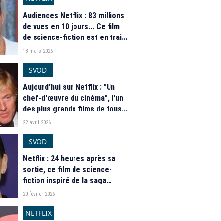
Audiences Netflix : 83 millions
de vues en 10 jours... Ce film
de science-fiction est en train
de devenir un phénomène
18 mars 2026
mondial
SVOD
Aujourd'hui sur Netflix : "Un
chef-d'œuvre du cinéma", l'un
des plus grands films de tous
les temps débarque
22 avril 2026
SVOD
Netflix : 24 heures après sa
sortie, ce film de science-
fiction inspiré de la saga
"Alien" s'impose à la première
20 février 2026
place du top mondial
NETFLIX