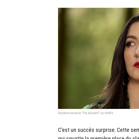
Bande-annonce de "The Accident" sur Netflix
C'est un succès surprise. Cette sem
qui squatte la première place du c