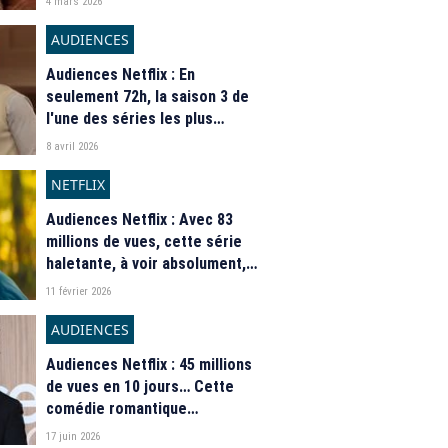
4 mars 2026
le Top 10 all-time de la
plateforme ?
AUDIENCES
Audiences Netflix : En
seulement 72h, la saison 3 de
l'une des séries les plus
attendues de l'année cumule
8 avril 2026
déjà près de 56 millions
d'heures vues
NETFLIX
Audiences Netflix : Avec 83
millions de vues, cette série
haletante, à voir absolument,
file vers le top 10 all-time de la
11 février 2026
plateforme
AUDIENCES
Audiences Netflix : 45 millions
de vues en 10 jours… Cette
comédie romantique
américaine est en passe de
17 juin 2026