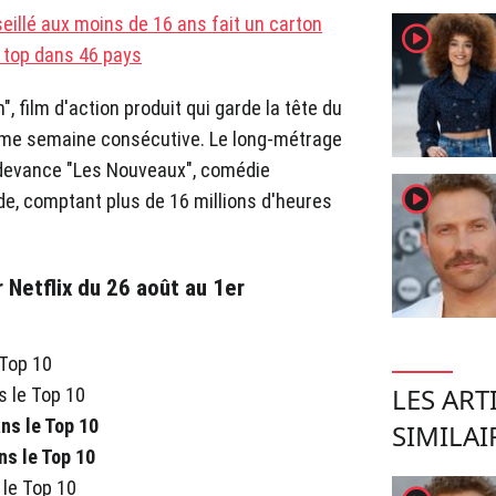
seillé aux moins de 16 ans fait un carton
player2
 top dans 46 pays
", film d'action produit qui garde la tête du
ième semaine consécutive. Le long-métrage
 devance "Les Nouveaux", comédie
player2
e, comptant plus de 16 millions d'heures
 Netflix du 26 août au 1er
 Top 10
LES ART
s le Top 10
ans le Top 10
SIMILAI
ns le Top 10
 le Top 10