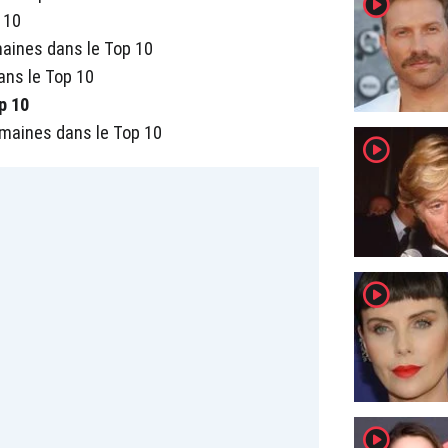
player2
 10
emaines dans le Top 10
ans le Top 10
p 10
semaines dans le Top 10
player2
player2
player2