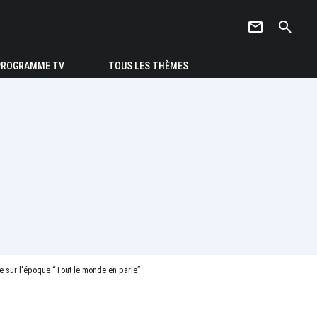
newsletter
search
PROGRAMME TV
TOUS LES THÈMES
fie sur l'époque “Tout le monde en parle”