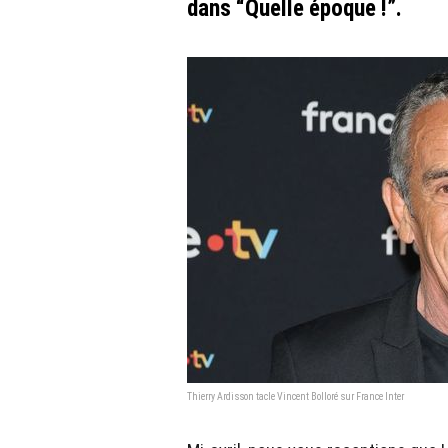
dans “Quelle époque !”.
Thierry Ardisson tacle Vincent Bolloré sur France Inter