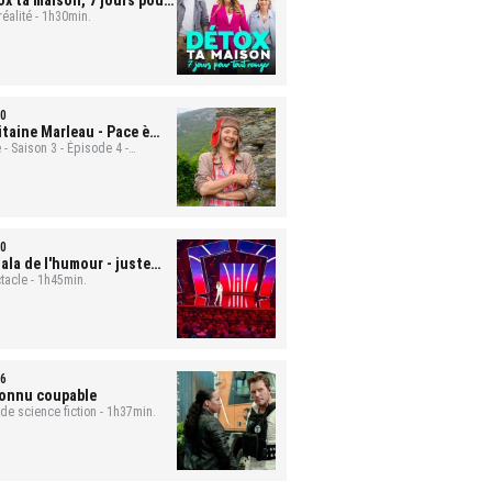
ox ta maison, 7 jours pour
t ranger
réalité - 1h30min.
- Mona et Bastien
0
itaine Marleau
- Pace è
ute
 - Saison 3 - Épisode 4 -
min.
0
ala de l'humour - juste
 rire
tacle - 1h45min.
6
onnu coupable
 de science fiction - 1h37min.