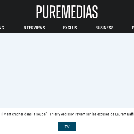
NG
INTERVIEWS
EXCLUS
BUSINESS
i il vient cracher dans la soupe” : Thierry Ardisson revient sur les excuses de Laurent Baf
TV