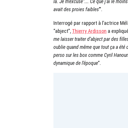
là. Je m’excuse”... Ce que j’ai le moins 
avait des proies faibles
’”.
Interrogé par rapport à l’actrice Mél
“abject”,
Thierry Ardisson
a expliqué
me laisser traiter d’abject par des fill
oublie quand même que tout ça a été di
perso sur les box comme Cyril Hanouna.
dynamique de l’époque
”.