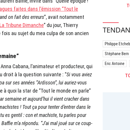
aurent Baffie, invité dans “Quelle époque !”
T
lagues faites dans l'émission “Tout le
uand on fait des erreurs
”, avait notamment
La Tribune Dimanche
” du jour, Thierry
TENDAN
e fois au sujet du mea culpa de son ancien
Philippe Etche
Stéphane Bern
semaine”
Eric Antoine
Anna Cabana, l’animateur et producteur, qui
u droit à la question suivante : “
Si vous aviez
TO
pa sur ses années “Ardisson”, lui auriez-vous
Ce à quoi la star de “Tout le monde en parle”
par semaine et aujourd’hui il vient cracher dans
machistes ! Tout ça pour tenter d’entrer dans le
 tu es gentil : con et machiste, tu parles pour
. Baffie m’a répondu. “J’ai mal joué sur ce coup-