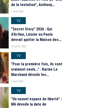
de la tentation", Anthony
Matéo, Jade Leboeuf... Le
1 août 2026
casting complet de la saison 9
de la télé-réalité de W9
TV
"Secret Story" 2026 : Qui
d'Arthur, Léonie ou Paola
devrait quitter la Maison des
secrets ce soir ? Les
30 juillet 2026
estimations de notre sondage
TV
"Pour la première fois, ils sont
vraiment seuls…" : Karine Le
Marchand dévoile les
nouveautés des speed dating
5 août 2026
de "L'Amour est dans le pré"
2026
TV
"Un nouvel espace de liberté" :
M6 dévoile la date de