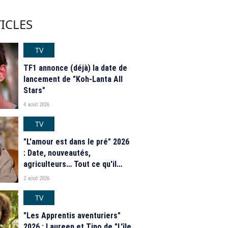
ICLES
TV
TF1 annonce (déjà) la date de
lancement de "Koh-Lanta All
Stars"
4 août 2026
TV
"L'amour est dans le pré" 2026
: Date, nouveautés,
agriculteurs… Tout ce qu'il
faut savoir sur la saison 21 du
2 août 2026
programme de M6
TV
"Les Apprentis aventuriers"
2026 : Laureen et Tino de "L'île