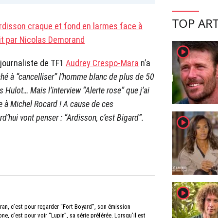
TOP ART
 Ardisson craque et fond en larmes face à
rit par Nicolas Demorand
player2
 journaliste de TF1
Audrey Crespo-Mara
n’a
hé à “cancelliser” l’homme blanc de plus de 50
Hulot… Mais l’interview “Alerte rose” que j’ai
aite à Michel Rocard ! A cause de ces
d’hui vont penser : “Ardisson, c’est Bigard”.
player2
player2
ran, c’est pour regarder “Fort Boyard”, son émission
ne, c’est pour voir “Lupin”, sa série préférée. Lorsqu’il est