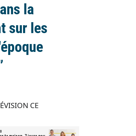
dans la
t sur les
l'époque
”
LÉVISION CE
0