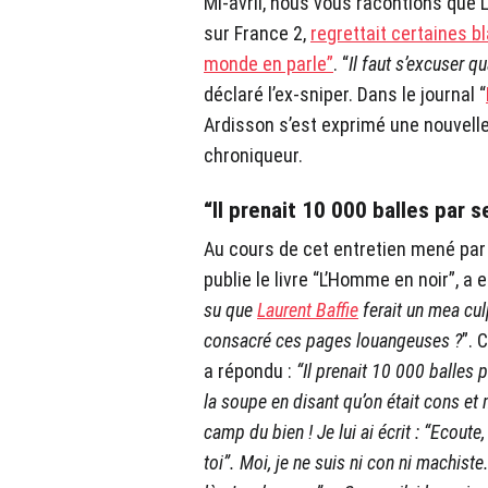
Mi-avril, nous vous racontions que L
sur France 2,
regrettait certaines b
monde en parle”
. “
Il faut s’excuser q
déclaré l’ex-sniper. Dans le journal “
Ardisson s’est exprimé une nouvell
chroniqueur.
“Il prenait 10 000 balles par 
Au cours de cet entretien mené par 
publie le livre “L’Homme en noir”, a e
su que
Laurent Baffie
ferait un mea cul
consacré ces pages louangeuses ?
”. 
a répondu :
“Il prenait 10 000 balles 
la soupe en disant qu’on était cons et 
camp du bien ! Je lui ai écrit : “Ecoute,
toi”. Moi, je ne suis ni con ni machiste