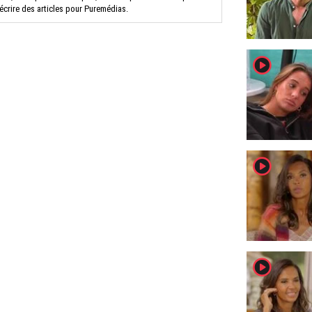
 écrire des articles pour Puremédias.
player2
player2
player2