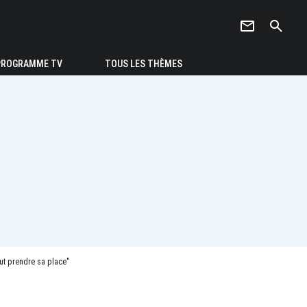
newsletter
search
PROGRAMME TV
TOUS LES THÈMES
ut prendre sa place"