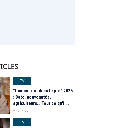
ICLES
TV
"L'amour est dans le pré" 2026
: Date, nouveautés,
agriculteurs… Tout ce qu'il
faut savoir sur la saison 21 du
2 août 2026
programme de M6
TV