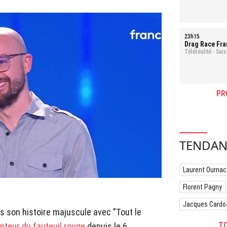
23h15
Drag Race Fran
reine
Téléréalité - Sai
PR
TENDAN
Laurent Ournac
Florent Pagny
Jacques Cardo
us son histoire majuscule avec "Tout le
TO
nteur du fauteuil rouge
depuis le 6