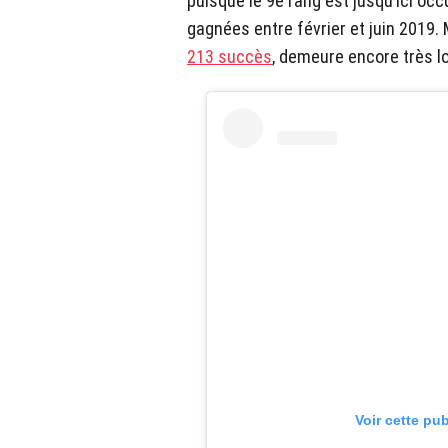
puisque le 9e rang est jusqu’ici oc
gagnées entre février et juin 2019. 
213 succès
, demeure encore très lo
Voir cette pu