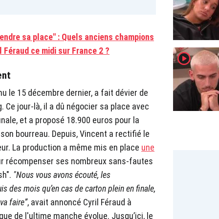
rendre sa place" : Quels anciens champions
l Féraud ce midi sur France 2 ?
player2
ent
u le 15 décembre dernier, a fait dévier de
. Ce jour-là, il a dû négocier sa place avec
finale, et a proposé 18.900 euros pour la
on bourreau. Depuis, Vincent a rectifié le
yeur. La production a même mis en place
une
r récompenser ses nombreux sans-fautes
sh".
"Nous vous avons écouté, les
s des mois qu’en cas de carton plein en finale,
 va faire”
, avait annoncé Cyril Féraud à
ue de l'ultime manche évolue. Jusqu’ici, le