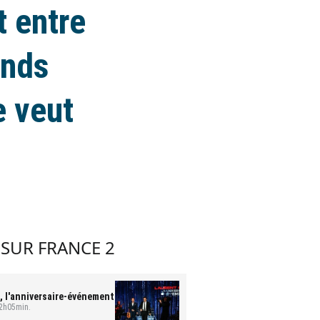
t entre
ands
e veut
 SUR FRANCE 2
, l'anniversaire-événement
 2h05min.