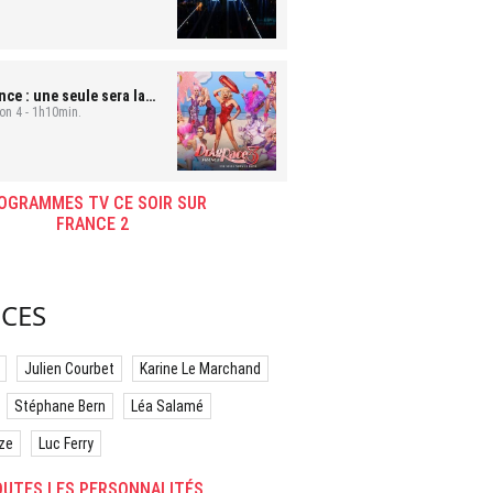
ce : une seule sera la
son 4 - 1h10min.
OGRAMMES TV CE SOIR SUR
FRANCE 2
CES
Julien Courbet
Karine Le Marchand
Stéphane Bern
Léa Salamé
ze
Luc Ferry
UTES LES PERSONNALITÉS