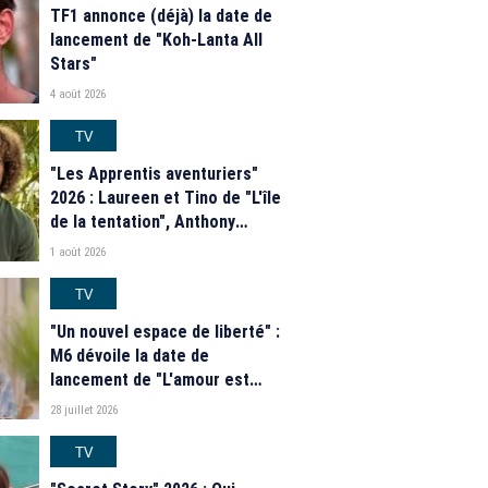
TF1 annonce (déjà) la date de
lancement de "Koh-Lanta All
Stars"
4 août 2026
TV
"Les Apprentis aventuriers"
2026 : Laureen et Tino de "L'île
de la tentation", Anthony
Matéo, Jade Leboeuf... Le
1 août 2026
casting complet de la saison 9
de la télé-réalité de W9
TV
"Un nouvel espace de liberté" :
M6 dévoile la date de
lancement de "L'amour est
dans le pré" 2026 et une
28 juillet 2026
grande nouveauté pour Karine
Le Marchand
TV