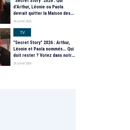
"Secret Story" 2026 : Qui
d'Arthur, Léonie ou Paola
devrait quitter la Maison des
secrets ce soir ? Les
30 juillet 2026
estimations de notre sondage
TV
"Secret Story" 2026 : Arthur,
Léonie et Paola nommés... Qui
doit rester ? Votez dans notre
sondage
28 juillet 2026