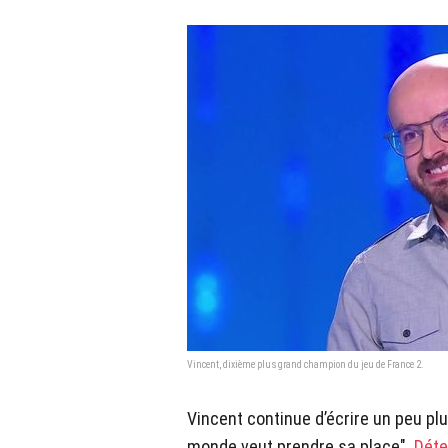
Vincent, dixième plus grand champion du jeu de France 2.
Vincent continue d’écrire un peu pl
monde veut prendre sa place".
Déte