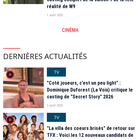
réalité de W9
1 août 2026
CINÉMA
DERNIÈRES ACTUALITÉS
TV
player2
"Coté joueurs, c’est un peu light" :
Dominique Duforest (La Voix) critique le
casting de "Secret Story" 2026
6 août 2026
TV
player2
"La villa des coeurs brisés" de retour sur
TFX : Voici les 12 nouveaux candidats de