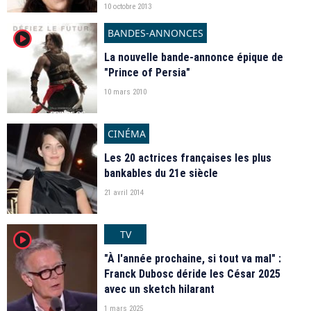
10 octobre 2013
BANDES-ANNONCES
player2
La nouvelle bande-annonce épique de
"Prince of Persia"
10 mars 2010
CINÉMA
Les 20 actrices françaises les plus
bankables du 21e siècle
21 avril 2014
TV
player2
"À l'année prochaine, si tout va mal" :
Franck Dubosc déride les César 2025
avec un sketch hilarant
1 mars 2025