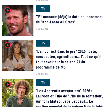
TV
player2
TF1 annonce (déjà) la date de lancement
de "Koh-Lanta All Stars"
4 août 2026
TV
player2
"L'amour est dans le pré" 2026 : Date,
nouveautés, agriculteurs… Tout ce qu'il
faut savoir sur la saison 21 du
programme de M6
2 août 2026
TV
player2
"Les Apprentis aventuriers" 2026 :
Laureen et Tino de "L'île de la tentation",
Anthony Matéo, Jade Leboeuf... Le
casting complet de la saison 9 de la télé-