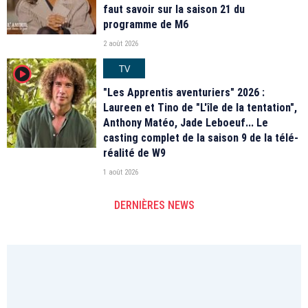
faut savoir sur la saison 21 du
programme de M6
2 août 2026
TV
player2
"Les Apprentis aventuriers" 2026 :
Laureen et Tino de "L'île de la tentation",
Anthony Matéo, Jade Leboeuf... Le
casting complet de la saison 9 de la télé-
réalité de W9
1 août 2026
DERNIÈRES NEWS