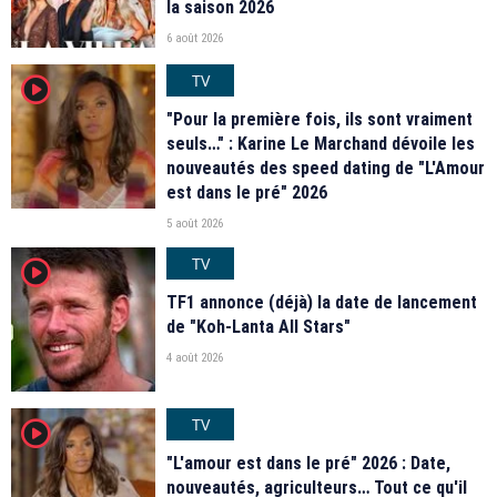
la saison 2026
6 août 2026
TV
player2
"Pour la première fois, ils sont vraiment
seuls…" : Karine Le Marchand dévoile les
nouveautés des speed dating de "L'Amour
est dans le pré" 2026
5 août 2026
TV
player2
TF1 annonce (déjà) la date de lancement
de "Koh-Lanta All Stars"
4 août 2026
TV
player2
"L'amour est dans le pré" 2026 : Date,
nouveautés, agriculteurs… Tout ce qu'il