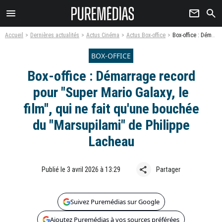
menu
newsletter
search
Accueil
Dernières actualités
Actus Cinéma
Actus Box-office
Box-office : Démarrage record pour "Super Mario Galaxy, le film", qui ne fait qu'une bouchée du "Marsupilami" de Philippe Lacheau
BOX-OFFICE
Box-office : Démarrage record
pour "Super Mario Galaxy, le
film", qui ne fait qu'une bouchée
du "Marsupilami" de Philippe
Lacheau
share
Publié le 3 avril 2026 à 13:29
Partager
Suivez Puremédias sur Google
Ajoutez Puremédias à vos sources préférées