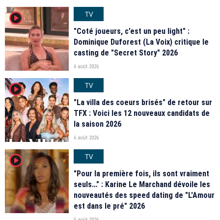
TV
player2
"Coté joueurs, c’est un peu light" :
Dominique Duforest (La Voix) critique le
casting de "Secret Story" 2026
6 août 2026
TV
player2
"La villa des coeurs brisés" de retour sur
TFX : Voici les 12 nouveaux candidats de
la saison 2026
6 août 2026
TV
player2
"Pour la première fois, ils sont vraiment
seuls…" : Karine Le Marchand dévoile les
nouveautés des speed dating de "L'Amour
est dans le pré" 2026
5 août 2026