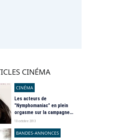
ICLES CINÉMA
CINÉMA
Les acteurs de
"Nymphomaniac" en plein
orgasme sur la campagne
d'affichage du film
10 octobre 2013
BANDES-ANNONCES