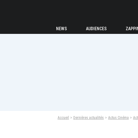
NEWS
AUDIENCES
ZAPPI
Accueil
Dernières actualités
Actus Cinéma
Act