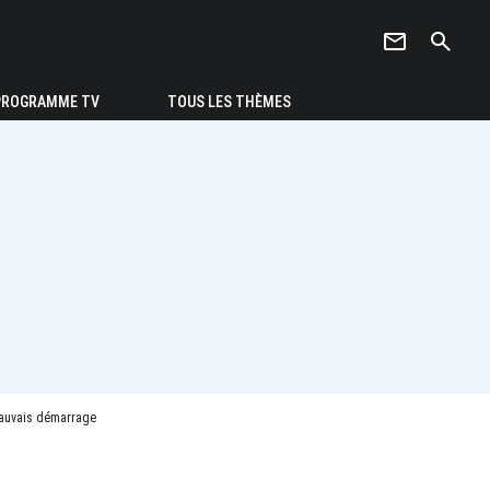
newsletter
search
PROGRAMME TV
TOUS LES THÈMES
 mauvais démarrage