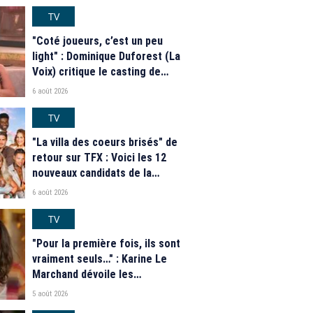
TV
"Coté joueurs, c’est un peu
light" : Dominique Duforest (La
Voix) critique le casting de
"Secret Story" 2026
6 août 2026
TV
"La villa des coeurs brisés" de
retour sur TFX : Voici les 12
nouveaux candidats de la
saison 2026
6 août 2026
TV
"Pour la première fois, ils sont
vraiment seuls…" : Karine Le
Marchand dévoile les
nouveautés des speed dating
5 août 2026
de "L'Amour est dans le pré"