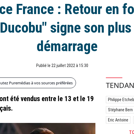
ce France : Retour en f
"Ducobu" signe son plu
démarrage
Publié le 22 juillet 2022 à 15:30
outez Puremédias à vos sources préférées
TENDAN
ont été vendus entre le 13 et le 19
Philippe Etche
çais.
Stéphane Bern
Eric Antoine
TO