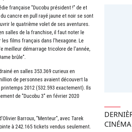
die française "Ducobu président !" de et
u cancre en pull rayé jaune et noir se sont
vrir le quatrième volet de ses aventures.
 salles de la franchise, il faut noter le
r les films français dans l'hexagone. Le
e meilleur démarrage tricolore de l'année,
Dame brûle".
 drainé en salles 353.369 curieux en
illion de personnes avaient découvert la
 printemps 2012 (532.593 exactement). Ils
ncement de "Ducobu 3" en février 2020
DERNIÈ
d'Olivier Barroux, "Menteur", avec Tarek
CINÉMA
pointe à 242.165 tickets vendus seulement.