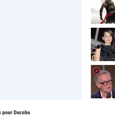
player2
s pour Ducobu