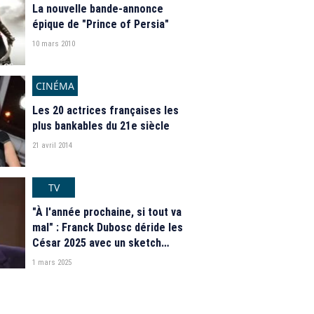
La nouvelle bande-annonce
épique de "Prince of Persia"
10 mars 2010
CINÉMA
Les 20 actrices françaises les
plus bankables du 21e siècle
21 avril 2014
TV
"À l'année prochaine, si tout va
mal" : Franck Dubosc déride les
César 2025 avec un sketch
hilarant
1 mars 2025