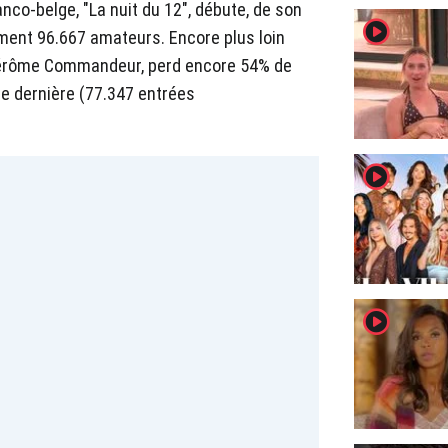
anco-belge, "La nuit du 12", débute, de son
player2
ment 96.667 amateurs. Encore plus loin
c Jérôme Commandeur, perd encore 54% de
ne dernière (77.347 entrées
player2
player2