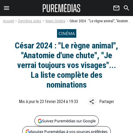
menu
newsletter
search
Accueil
Dernières actus
News Cinéma
César 2024 : "Le règne animal", "Anatomie d'une chute", "Je verrai toujours vos visages"... La liste complète des nominations
CINÉMA
César 2024 : "Le règne animal",
"Anatomie d'une chute", "Je
verrai toujours vos visages"...
La liste complète des
nominations
share
Mis à jour le 23 février 2024 à 19:33
Partager
Suivez Puremédias sur Google
Ajoutez Puremédias à vos sources préférées