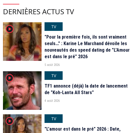
DERNIÈRES ACTUS TV
TV
player2
"Pour la première fois, ils sont vraiment
seuls…" : Karine Le Marchand dévoile les
nouveautés des speed dating de "L'Amour
est dans le pré" 2026
5 août 2026
TV
player2
TF1 annonce (déjà) la date de lancement
de "Koh-Lanta All Stars"
4 août 2026
TV
player2
"L'amour est dans le pré" 2026 : Date,