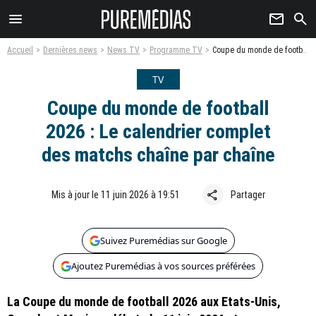
menu
newsletter
search
Accueil
Dernières news
News TV
Programme TV
Coupe du monde de football 2026 : Le calendrier complet des matchs chaîne par chaîne
TV
Coupe du monde de football
2026 : Le calendrier complet
des matchs chaîne par chaîne
share
Mis à jour le 11 juin 2026 à 19:51
Partager
Suivez Puremédias sur Google
Ajoutez Puremédias à vos sources préférées
La Coupe du monde de football 2026 aux Etats-Unis,