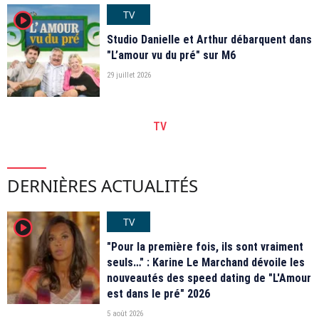
TV
player2
Studio Danielle et Arthur débarquent dans
"L’amour vu du pré" sur M6
29 juillet 2026
TV
DERNIÈRES ACTUALITÉS
TV
player2
"Pour la première fois, ils sont vraiment
seuls…" : Karine Le Marchand dévoile les
nouveautés des speed dating de "L'Amour
est dans le pré" 2026
5 août 2026