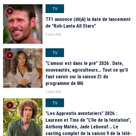
TV
player2
TF1 annonce (déjà) la date de lancement
de "Koh-Lanta All Stars"
4 août 2026
TV
player2
"L'amour est dans le pré" 2026 : Date,
nouveautés, agriculteurs… Tout ce qu'il
faut savoir sur la saison 21 du
programme de M6
2 août 2026
TV
player2
"Les Apprentis aventuriers" 2026 :
Laureen et Tino de "L'île de la tentation",
Anthony Matéo, Jade Leboeuf... Le
casting complet de la saison 9 de la télé-