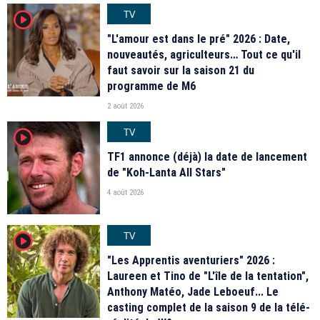
TV
player2
"L'amour est dans le pré" 2026 : Date,
nouveautés, agriculteurs… Tout ce qu'il
faut savoir sur la saison 21 du
programme de M6
2 août 2026
TV
player2
TF1 annonce (déjà) la date de lancement
de "Koh-Lanta All Stars"
4 août 2026
TV
player2
"Les Apprentis aventuriers" 2026 :
Laureen et Tino de "L'île de la tentation",
Anthony Matéo, Jade Leboeuf... Le
casting complet de la saison 9 de la télé-