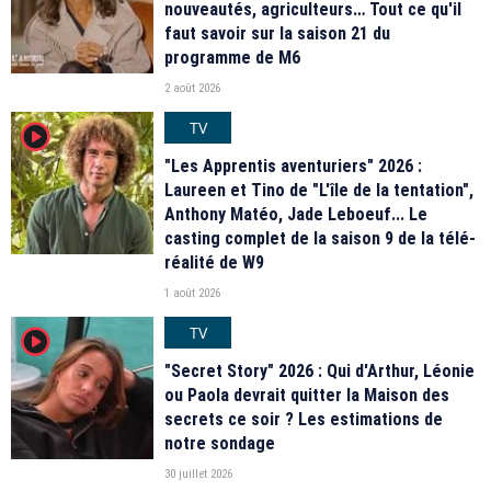
nouveautés, agriculteurs… Tout ce qu'il
faut savoir sur la saison 21 du
programme de M6
2 août 2026
TV
player2
"Les Apprentis aventuriers" 2026 :
Laureen et Tino de "L'île de la tentation",
Anthony Matéo, Jade Leboeuf... Le
casting complet de la saison 9 de la télé-
réalité de W9
1 août 2026
TV
player2
"Secret Story" 2026 : Qui d'Arthur, Léonie
ou Paola devrait quitter la Maison des
secrets ce soir ? Les estimations de
notre sondage
30 juillet 2026