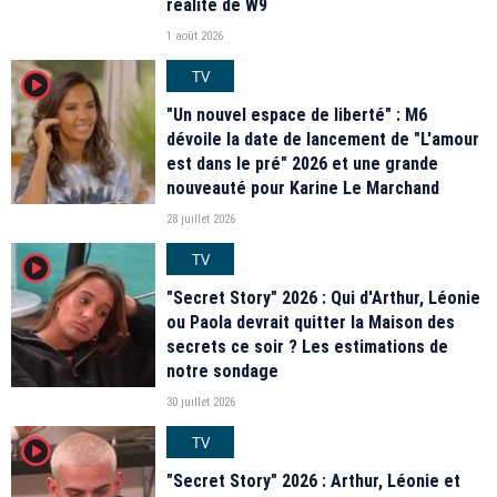
réalité de W9
1 août 2026
TV
player2
"Un nouvel espace de liberté" : M6
dévoile la date de lancement de "L'amour
est dans le pré" 2026 et une grande
nouveauté pour Karine Le Marchand
28 juillet 2026
TV
player2
"Secret Story" 2026 : Qui d'Arthur, Léonie
ou Paola devrait quitter la Maison des
secrets ce soir ? Les estimations de
notre sondage
30 juillet 2026
TV
player2
"Secret Story" 2026 : Arthur, Léonie et