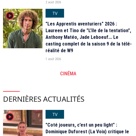
2 août 2026
TV
player2
"Les Apprentis aventuriers" 2026 :
Laureen et Tino de "L'île de la tentation",
Anthony Matéo, Jade Leboeuf... Le
casting complet de la saison 9 de la télé-
réalité de W9
1 août 2026
CINÉMA
DERNIÈRES ACTUALITÉS
TV
player2
"Coté joueurs, c’est un peu light" :
Dominique Duforest (La Voix) critique le