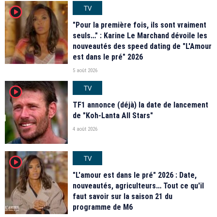
TV
player2
"Pour la première fois, ils sont vraiment
seuls…" : Karine Le Marchand dévoile les
nouveautés des speed dating de "L'Amour
est dans le pré" 2026
5 août 2026
TV
player2
TF1 annonce (déjà) la date de lancement
de "Koh-Lanta All Stars"
4 août 2026
TV
player2
"L'amour est dans le pré" 2026 : Date,
nouveautés, agriculteurs… Tout ce qu'il
faut savoir sur la saison 21 du
programme de M6