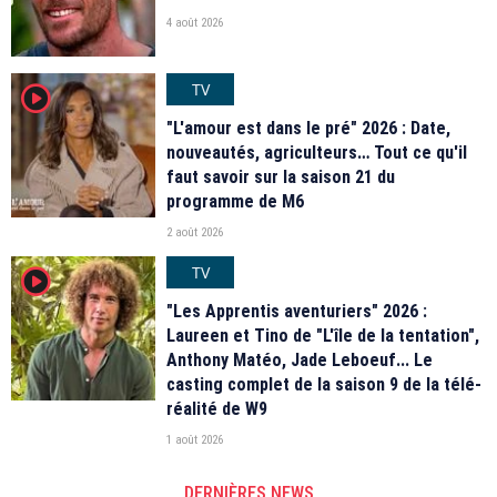
4 août 2026
TV
player2
"L'amour est dans le pré" 2026 : Date,
nouveautés, agriculteurs… Tout ce qu'il
faut savoir sur la saison 21 du
programme de M6
2 août 2026
TV
player2
"Les Apprentis aventuriers" 2026 :
Laureen et Tino de "L'île de la tentation",
Anthony Matéo, Jade Leboeuf... Le
casting complet de la saison 9 de la télé-
réalité de W9
1 août 2026
DERNIÈRES NEWS