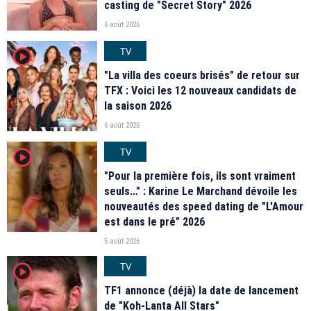
casting de "Secret Story" 2026
6 août 2026
TV
player2
"La villa des coeurs brisés" de retour sur
TFX : Voici les 12 nouveaux candidats de
la saison 2026
6 août 2026
TV
player2
"Pour la première fois, ils sont vraiment
seuls…" : Karine Le Marchand dévoile les
nouveautés des speed dating de "L'Amour
est dans le pré" 2026
5 août 2026
TV
player2
TF1 annonce (déjà) la date de lancement
de "Koh-Lanta All Stars"