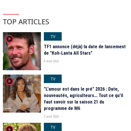
TOP ARTICLES
TV
player2
TF1 annonce (déjà) la date de lancement
de "Koh-Lanta All Stars"
4 août 2026
TV
player2
"L'amour est dans le pré" 2026 : Date,
nouveautés, agriculteurs… Tout ce qu'il
faut savoir sur la saison 21 du
programme de M6
2 août 2026
TV
player2