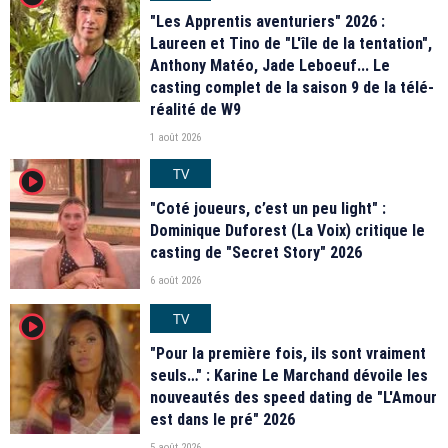
"Les Apprentis aventuriers" 2026 :
Laureen et Tino de "L'île de la tentation",
Anthony Matéo, Jade Leboeuf... Le
casting complet de la saison 9 de la télé-
réalité de W9
1 août 2026
TV
player2
"Coté joueurs, c’est un peu light" :
Dominique Duforest (La Voix) critique le
casting de "Secret Story" 2026
6 août 2026
TV
player2
"Pour la première fois, ils sont vraiment
seuls…" : Karine Le Marchand dévoile les
nouveautés des speed dating de "L'Amour
est dans le pré" 2026
5 août 2026