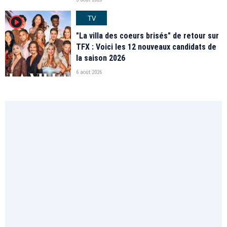
TV
player2
"La villa des coeurs brisés" de retour sur
TFX : Voici les 12 nouveaux candidats de
la saison 2026
6 août 2026