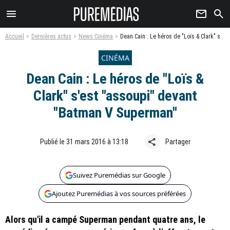
menu
newsletter
search
Accueil
Dernières actus
News Cinéma
Dean Cain : Le héros de "Loïs & Clark" s'est "assoupi" devant "Batman V Superman"
CINÉMA
Dean Cain : Le héros de "Loïs &
Clark" s'est "assoupi" devant
"Batman V Superman"
share
Publié le 31 mars 2016 à 13:18
Partager
Suivez Puremédias sur Google
Ajoutez Puremédias à vos sources préférées
Alors qu'il a campé Superman pendant quatre ans, le