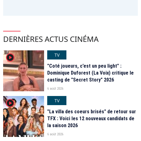
DERNIÈRES ACTUS CINÉMA
TV
player2
"Coté joueurs, c’est un peu light" :
Dominique Duforest (La Voix) critique le
casting de "Secret Story" 2026
6 août 2026
TV
player2
"La villa des coeurs brisés" de retour sur
TFX : Voici les 12 nouveaux candidats de
la saison 2026
6 août 2026