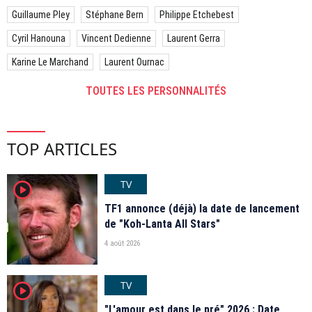
Guillaume Pley
Stéphane Bern
Philippe Etchebest
Cyril Hanouna
Vincent Dedienne
Laurent Gerra
Karine Le Marchand
Laurent Ournac
TOUTES LES PERSONNALITÉS
TOP ARTICLES
TV
player2
TF1 annonce (déjà) la date de lancement
de "Koh-Lanta All Stars"
4 août 2026
TV
player2
"L'amour est dans le pré" 2026 : Date,