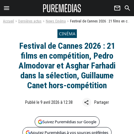
menu
newsletter
search
Accueil
Dernières actus
News Cinéma
Festival de Cannes 2026 : 21 films en compétition, Pedro Almodovar et Asghar Farhadi dans la sélection, Guillaume Canet hors-compétition
CINÉMA
Festival de Cannes 2026 : 21
films en compétition, Pedro
Almodovar et Asghar Farhadi
dans la sélection, Guillaume
Canet hors-compétition
share
Publié le 9 avril 2026 à 12:38
Partager
Suivez Puremédias sur Google
Ajoutez Puremédias à vos sources préférées