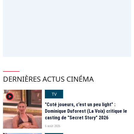
DERNIÈRES ACTUS CINÉMA
TV
player2
"Coté joueurs, c’est un peu light" :
Dominique Duforest (La Voix) critique le
casting de "Secret Story" 2026
6 août 2026