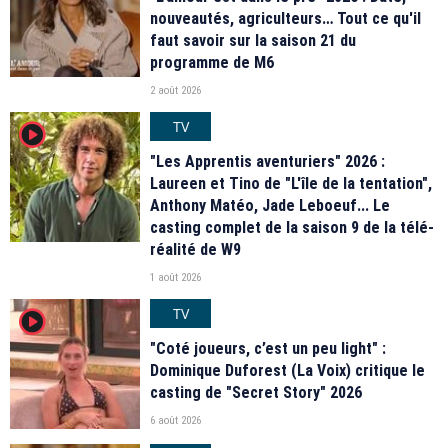
nouveautés, agriculteurs… Tout ce qu'il
faut savoir sur la saison 21 du
programme de M6
2 août 2026
TV
player2
"Les Apprentis aventuriers" 2026 :
Laureen et Tino de "L'île de la tentation",
Anthony Matéo, Jade Leboeuf... Le
casting complet de la saison 9 de la télé-
réalité de W9
1 août 2026
TV
player2
"Coté joueurs, c’est un peu light" :
Dominique Duforest (La Voix) critique le
casting de "Secret Story" 2026
6 août 2026