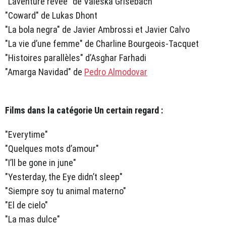
"L’aventure rêvée" de Valeska Grisebach
"Coward" de Lukas Dhont
"La bola negra" de Javier Ambrossi et Javier Calvo
"La vie d’une femme" de Charline Bourgeois-Tacquet
"Histoires parallèles" d’Asghar Farhadi
"Amarga Navidad" de
Pedro Almodovar
Films dans la catégorie Un certain regard :
"Everytime"
"Quelques mots d’amour"
"I’ll be gone in june"
"Yesterday, the Eye didn’t sleep"
"Siempre soy tu animal materno"
"El de cielo"
"La mas dulce"