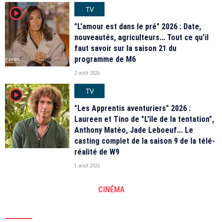
TV
player2
"L'amour est dans le pré" 2026 : Date,
nouveautés, agriculteurs… Tout ce qu'il
faut savoir sur la saison 21 du
programme de M6
2 août 2026
TV
player2
"Les Apprentis aventuriers" 2026 :
Laureen et Tino de "L'île de la tentation",
Anthony Matéo, Jade Leboeuf... Le
casting complet de la saison 9 de la télé-
réalité de W9
1 août 2026
CINÉMA