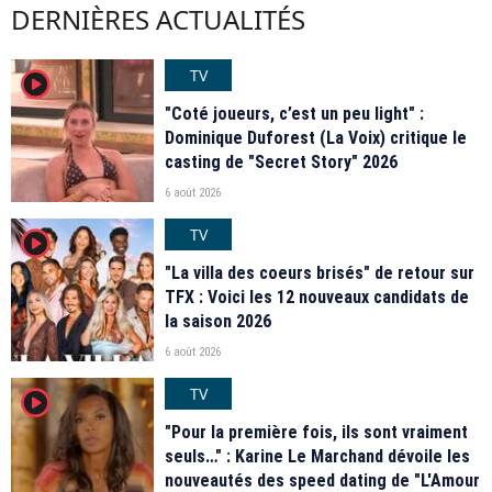
DERNIÈRES ACTUALITÉS
TV
player2
"Coté joueurs, c’est un peu light" :
Dominique Duforest (La Voix) critique le
casting de "Secret Story" 2026
6 août 2026
TV
player2
"La villa des coeurs brisés" de retour sur
TFX : Voici les 12 nouveaux candidats de
la saison 2026
6 août 2026
TV
player2
"Pour la première fois, ils sont vraiment
seuls…" : Karine Le Marchand dévoile les
nouveautés des speed dating de "L'Amour