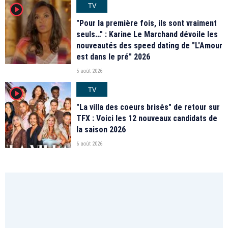
TV
player2
"Pour la première fois, ils sont vraiment
seuls…" : Karine Le Marchand dévoile les
nouveautés des speed dating de "L'Amour
est dans le pré" 2026
5 août 2026
TV
player2
"La villa des coeurs brisés" de retour sur
TFX : Voici les 12 nouveaux candidats de
la saison 2026
6 août 2026