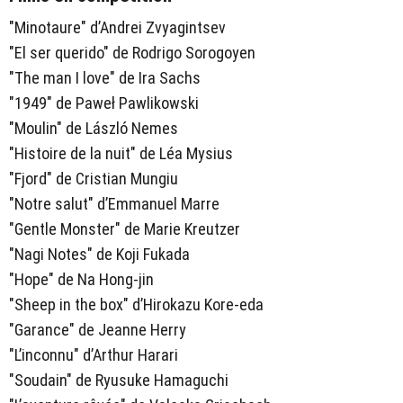
"Minotaure" d’Andrei Zvyagintsev
"El ser querido" de Rodrigo Sorogoyen
"The man I love" de Ira Sachs
"1949" de Paweł Pawlikowski
"Moulin" de László Nemes
"Histoire de la nuit" de Léa Mysius
"Fjord" de Cristian Mungiu
"Notre salut" d’Emmanuel Marre
"Gentle Monster" de Marie Kreutzer
"Nagi Notes" de Koji Fukada
"Hope" de Na Hong-jin
"Sheep in the box" d’Hirokazu Kore-eda
"Garance" de Jeanne Herry
"L’inconnu" d’Arthur Harari
"Soudain" de Ryusuke Hamaguchi