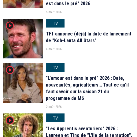
est dans le pré" 2026
5 août 2026
TV
player2
TF1 annonce (déjà) la date de lancement
de "Koh-Lanta All Stars"
4 août 2026
TV
player2
"L'amour est dans le pré" 2026 : Date,
nouveautés, agriculteurs… Tout ce qu'il
faut savoir sur la saison 21 du
programme de M6
2 août 2026
TV
player2
"Les Apprentis aventuriers" 2026 :
Laureen et Tino de "L'île de la tentation",