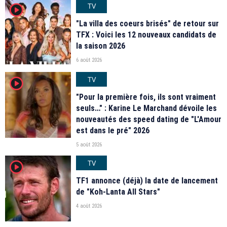
TV
player2
"La villa des coeurs brisés" de retour sur
TFX : Voici les 12 nouveaux candidats de
la saison 2026
6 août 2026
TV
player2
"Pour la première fois, ils sont vraiment
seuls…" : Karine Le Marchand dévoile les
nouveautés des speed dating de "L'Amour
est dans le pré" 2026
5 août 2026
TV
player2
TF1 annonce (déjà) la date de lancement
de "Koh-Lanta All Stars"
4 août 2026