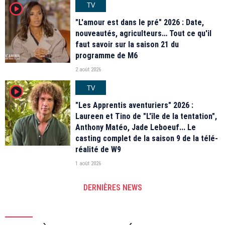
TV
player2
"L'amour est dans le pré" 2026 : Date,
nouveautés, agriculteurs… Tout ce qu'il
faut savoir sur la saison 21 du
programme de M6
2 août 2026
TV
player2
"Les Apprentis aventuriers" 2026 :
Laureen et Tino de "L'île de la tentation",
Anthony Matéo, Jade Leboeuf... Le
casting complet de la saison 9 de la télé-
réalité de W9
1 août 2026
DERNIÈRES NEWS