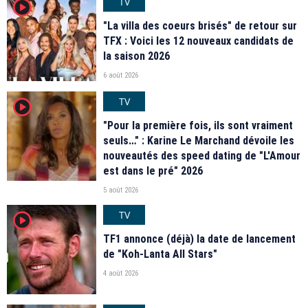
TV
player2
"La villa des coeurs brisés" de retour sur
TFX : Voici les 12 nouveaux candidats de
la saison 2026
6 août 2026
TV
player2
"Pour la première fois, ils sont vraiment
seuls…" : Karine Le Marchand dévoile les
nouveautés des speed dating de "L'Amour
est dans le pré" 2026
5 août 2026
TV
player2
TF1 annonce (déjà) la date de lancement
de "Koh-Lanta All Stars"
4 août 2026