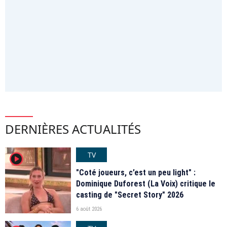
DERNIÈRES ACTUALITÉS
TV
player2
"Coté joueurs, c’est un peu light" :
Dominique Duforest (La Voix) critique le
casting de "Secret Story" 2026
6 août 2026