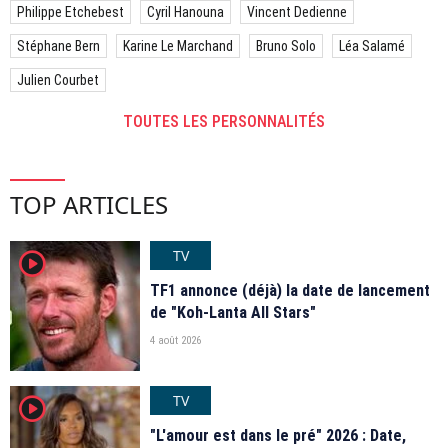
Philippe Etchebest
Cyril Hanouna
Vincent Dedienne
Stéphane Bern
Karine Le Marchand
Bruno Solo
Léa Salamé
Julien Courbet
TOUTES LES PERSONNALITÉS
TOP ARTICLES
TV
player2
TF1 annonce (déjà) la date de lancement
de "Koh-Lanta All Stars"
4 août 2026
TV
player2
"L'amour est dans le pré" 2026 : Date,