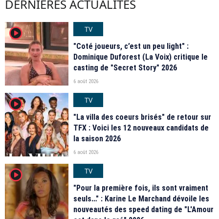
DERNIÈRES ACTUALITÉS
TV
player2
"Coté joueurs, c’est un peu light" :
Dominique Duforest (La Voix) critique le
casting de "Secret Story" 2026
6 août 2026
TV
player2
"La villa des coeurs brisés" de retour sur
TFX : Voici les 12 nouveaux candidats de
la saison 2026
6 août 2026
TV
player2
"Pour la première fois, ils sont vraiment
seuls…" : Karine Le Marchand dévoile les
nouveautés des speed dating de "L'Amour