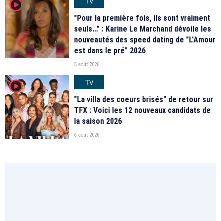
TV
player2
"Pour la première fois, ils sont vraiment
seuls…" : Karine Le Marchand dévoile les
nouveautés des speed dating de "L'Amour
est dans le pré" 2026
5 août 2026
TV
player2
"La villa des coeurs brisés" de retour sur
TFX : Voici les 12 nouveaux candidats de
la saison 2026
6 août 2026