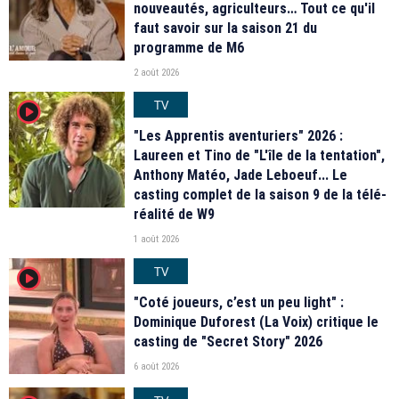
nouveautés, agriculteurs… Tout ce qu'il
faut savoir sur la saison 21 du
programme de M6
2 août 2026
TV
player2
"Les Apprentis aventuriers" 2026 :
Laureen et Tino de "L'île de la tentation",
Anthony Matéo, Jade Leboeuf... Le
casting complet de la saison 9 de la télé-
réalité de W9
1 août 2026
TV
player2
"Coté joueurs, c’est un peu light" :
Dominique Duforest (La Voix) critique le
casting de "Secret Story" 2026
6 août 2026