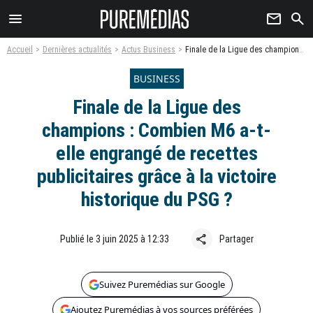
menu
newsletter
search
Accueil
Dernières actualités
Actus Business
Finale de la Ligue des champions : Combien M6 a-t-elle engrangé de recettes publicitaires grâce à la victoire historique du PSG ?
BUSINESS
Finale de la Ligue des
champions : Combien M6 a-t-
elle engrangé de recettes
publicitaires grâce à la victoire
historique du PSG ?
share
Publié le 3 juin 2025 à 12:33
Partager
Suivez Puremédias sur Google
Ajoutez Puremédias à vos sources préférées