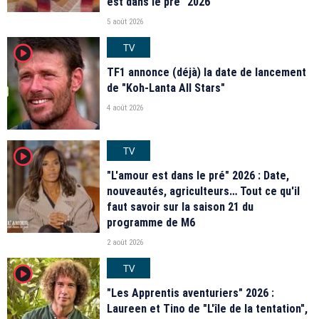
est dans le pré" 2026
5 août 2026
TV
player2
TF1 annonce (déjà) la date de lancement
de "Koh-Lanta All Stars"
4 août 2026
TV
player2
"L'amour est dans le pré" 2026 : Date,
nouveautés, agriculteurs… Tout ce qu'il
faut savoir sur la saison 21 du
programme de M6
2 août 2026
TV
player2
"Les Apprentis aventuriers" 2026 :
Laureen et Tino de "L'île de la tentation",