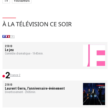
TV
Youtubeurs
À LA TÉLÉVISION CE SOIR
TF1
21h10
Le jeu
Comédie dramatique - 1h45min.
France 2
21h10
Laurent Gerra, l'anniversaire-événement
Divertissement - 2h05min.