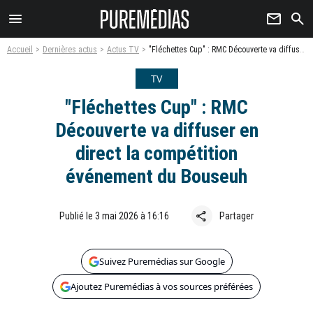
menu
newsletter
search
Accueil
Dernières actus
Actus TV
"Fléchettes Cup" : RMC Découverte va diffuser en direct la compétition événement du Bouseuh
TV
"Fléchettes Cup" : RMC
Découverte va diffuser en
direct la compétition
événement du Bouseuh
share
Publié le 3 mai 2026 à 16:16
Partager
Suivez Puremédias sur Google
Ajoutez Puremédias à vos sources préférées