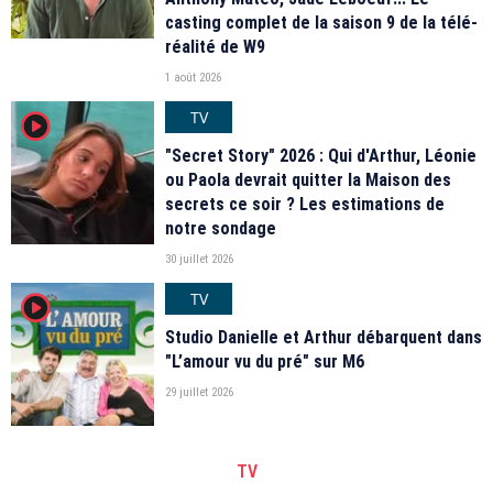
casting complet de la saison 9 de la télé-
réalité de W9
1 août 2026
TV
player2
"Secret Story" 2026 : Qui d'Arthur, Léonie
ou Paola devrait quitter la Maison des
secrets ce soir ? Les estimations de
notre sondage
30 juillet 2026
TV
player2
Studio Danielle et Arthur débarquent dans
"L’amour vu du pré" sur M6
29 juillet 2026
TV