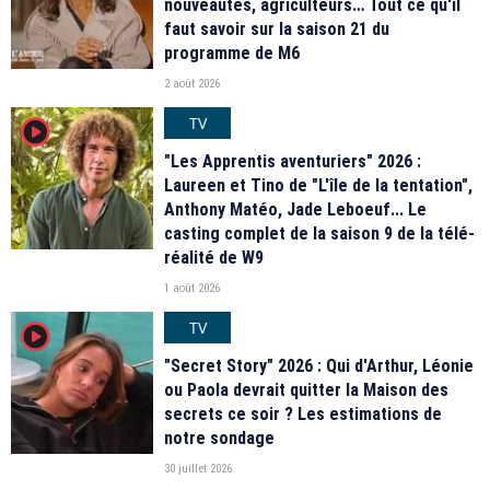
nouveautés, agriculteurs… Tout ce qu'il
faut savoir sur la saison 21 du
programme de M6
2 août 2026
TV
player2
"Les Apprentis aventuriers" 2026 :
Laureen et Tino de "L'île de la tentation",
Anthony Matéo, Jade Leboeuf... Le
casting complet de la saison 9 de la télé-
réalité de W9
1 août 2026
TV
player2
"Secret Story" 2026 : Qui d'Arthur, Léonie
ou Paola devrait quitter la Maison des
secrets ce soir ? Les estimations de
notre sondage
30 juillet 2026