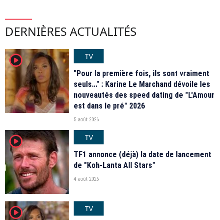
DERNIÈRES ACTUALITÉS
TV
player2
"Pour la première fois, ils sont vraiment
seuls…" : Karine Le Marchand dévoile les
nouveautés des speed dating de "L'Amour
est dans le pré" 2026
5 août 2026
TV
player2
TF1 annonce (déjà) la date de lancement
de "Koh-Lanta All Stars"
4 août 2026
TV
player2