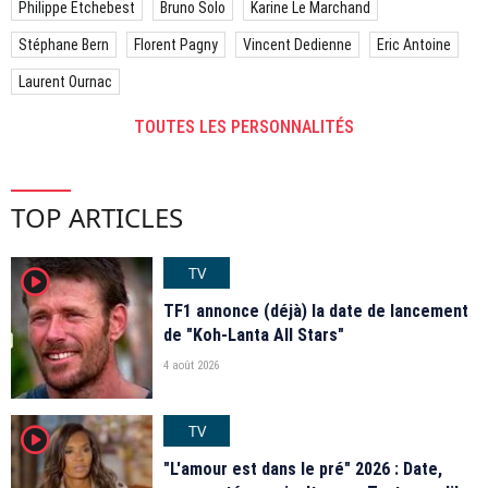
Philippe Etchebest
Bruno Solo
Karine Le Marchand
Stéphane Bern
Florent Pagny
Vincent Dedienne
Eric Antoine
Laurent Ournac
TOUTES LES PERSONNALITÉS
TOP ARTICLES
TV
player2
TF1 annonce (déjà) la date de lancement
de "Koh-Lanta All Stars"
4 août 2026
TV
player2
"L'amour est dans le pré" 2026 : Date,