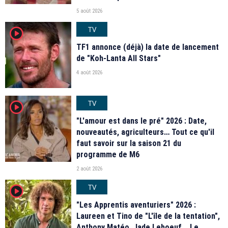
5 août 2026
TV
player2
TF1 annonce (déjà) la date de lancement
de "Koh-Lanta All Stars"
4 août 2026
TV
player2
"L'amour est dans le pré" 2026 : Date,
nouveautés, agriculteurs… Tout ce qu'il
faut savoir sur la saison 21 du
programme de M6
2 août 2026
TV
player2
"Les Apprentis aventuriers" 2026 :
Laureen et Tino de "L'île de la tentation",
Anthony Matéo, Jade Leboeuf... Le