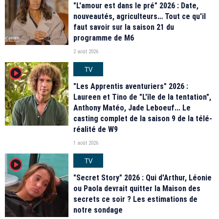
"L'amour est dans le pré" 2026 : Date,
nouveautés, agriculteurs… Tout ce qu'il
faut savoir sur la saison 21 du
programme de M6
2 août 2026
TV
player2
"Les Apprentis aventuriers" 2026 :
Laureen et Tino de "L'île de la tentation",
Anthony Matéo, Jade Leboeuf... Le
casting complet de la saison 9 de la télé-
réalité de W9
1 août 2026
TV
player2
"Secret Story" 2026 : Qui d'Arthur, Léonie
ou Paola devrait quitter la Maison des
secrets ce soir ? Les estimations de
notre sondage