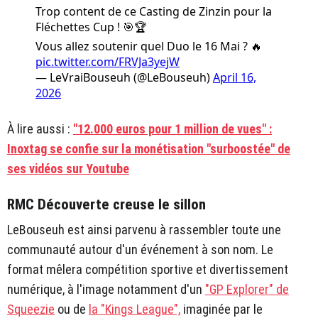
Trop content de ce Casting de Zinzin pour la
Fléchettes Cup ! 🎯🏆
Vous allez soutenir quel Duo le 16 Mai ? 🔥
pic.twitter.com/FRVJa3yejW
— LeVraiBouseuh (@LeBouseuh)
April 16,
2026
À lire aussi :
"12.000 euros pour 1 million de vues" :
Inoxtag se confie sur la monétisation "surboostée" de
ses vidéos sur Youtube
RMC Découverte creuse le sillon
LeBouseuh est ainsi parvenu à rassembler toute une
communauté autour d'un événement à son nom. Le
format mêlera compétition sportive et divertissement
numérique, à l'image notamment d'un
"GP Explorer" de
Squeezie
ou de
la "Kings League",
imaginée par le