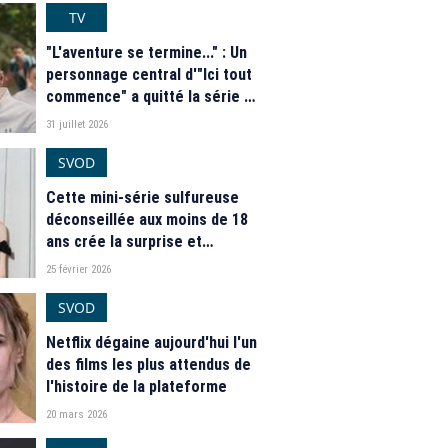
"Flashback" sur TF1
TV
"L'aventure se termine..." : Un
personnage central d'"Ici tout
commence" a quitté la série de
TF1
31 juillet 2026
SVOD
Cette mini-série sulfureuse
déconseillée aux moins de 18
ans crée la surprise et
s'impose au sommet du top
25 février 2026
mondial dans 37 pays
SVOD
Netflix dégaine aujourd'hui l'un
des films les plus attendus de
l'histoire de la plateforme
20 mars 2026