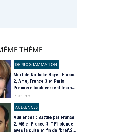
 MÊME THÈME
DÉPROGRAMMATION
Mort de Nathalie Baye : France
2, Arte, France 3 et Paris
Première bouleversent leurs
grilles pour lui rendre
19 avril 2026
hommage
AUDIENCES
Audiences : Battue par France
2, M6 et France 3, TF1 plonge
avec la suite et fin de "bref.2",