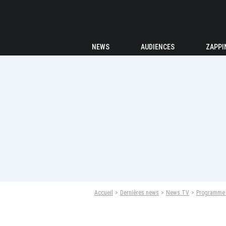
NEWS
AUDIENCES
ZAPPI
Accueil
Dernières news
News TV
Programme