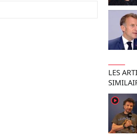
LES ART
SIMILAI
player2