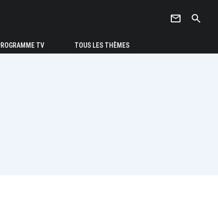
newsletter
search
PROGRAMME TV
TOUS LES THÈMES