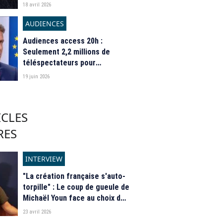
Baye
18 avril 2026
AUDIENCES
Audiences access 20h :
Seulement 2,2 millions de
téléspectateurs pour
l'entretien d'Emmanuel Macron
19 juin 2026
par Caroline Roux sur France 2
ICLES
RES
INTERVIEW
"La création française s'auto-
torpille" : Le coup de gueule de
Michaël Youn face au choix de
M6 de diffuser "Un p'tit truc en
23 avril 2026
plus" face à sa série