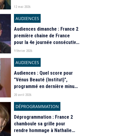
talonnée par Jamy Gourmaud
12 mai 2026
sur France 5
AUDIENCES
Audiences dimanche : France 2
première chaine de France
pour la 4e journée consécutive
grâce aux Jeux Olympiques
9 février 2026
2026, nouveau record
historique pour "En Société"
AUDIENCES
sur France 5
Audiences : Quel score pour
"Vénus Beauté (Institut)",
programmé en dernière minute
sur France 2 en hommage à
20 avril 2026
Nathalie Baye ?
DÉPROGRAMMATION
Déprogrammation : France 2
chamboule sa grille pour
rendre hommage à Nathalie