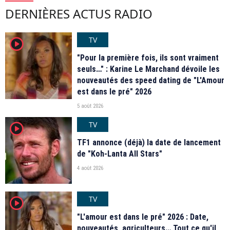
DERNIÈRES ACTUS RADIO
TV
player2
"Pour la première fois, ils sont vraiment
seuls…" : Karine Le Marchand dévoile les
nouveautés des speed dating de "L'Amour
est dans le pré" 2026
5 août 2026
TV
player2
TF1 annonce (déjà) la date de lancement
de "Koh-Lanta All Stars"
4 août 2026
TV
player2
"L'amour est dans le pré" 2026 : Date,
nouveautés, agriculteurs… Tout ce qu'il