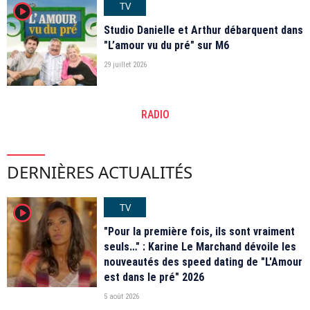
TV
player2
Studio Danielle et Arthur débarquent dans
"L’amour vu du pré" sur M6
29 juillet 2026
RADIO
DERNIÈRES ACTUALITÉS
TV
player2
"Pour la première fois, ils sont vraiment
seuls…" : Karine Le Marchand dévoile les
nouveautés des speed dating de "L'Amour
est dans le pré" 2026
5 août 2026