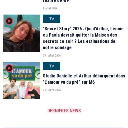
réalité de W9
1 août 2026
TV
player2
"Secret Story" 2026 : Qui d'Arthur, Léonie
ou Paola devrait quitter la Maison des
secrets ce soir ? Les estimations de
notre sondage
30 juillet 2026
TV
player2
Studio Danielle et Arthur débarquent dans
"L’amour vu du pré" sur M6
29 juillet 2026
DERNIÈRES NEWS