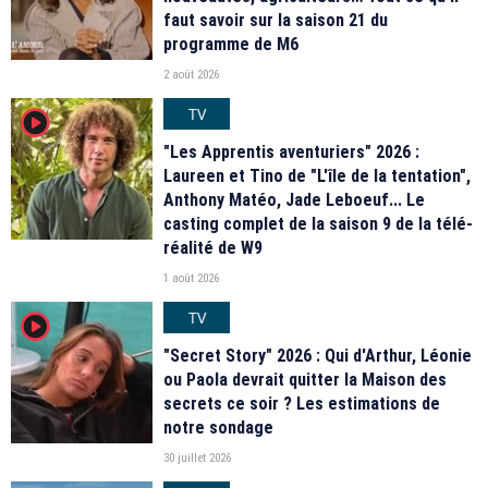
faut savoir sur la saison 21 du
programme de M6
2 août 2026
TV
player2
"Les Apprentis aventuriers" 2026 :
Laureen et Tino de "L'île de la tentation",
Anthony Matéo, Jade Leboeuf... Le
casting complet de la saison 9 de la télé-
réalité de W9
1 août 2026
TV
player2
"Secret Story" 2026 : Qui d'Arthur, Léonie
ou Paola devrait quitter la Maison des
secrets ce soir ? Les estimations de
notre sondage
30 juillet 2026