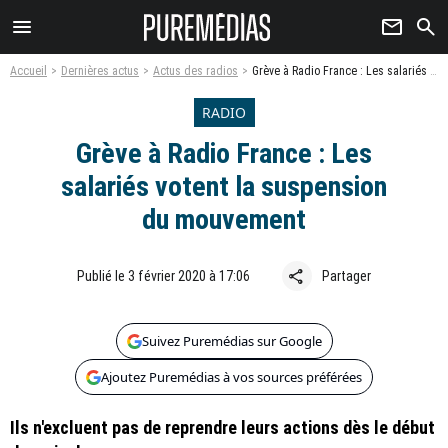
menu
newsletter
search
Accueil
Dernières actus
Actus des radios
Grève à Radio France : Les salariés votent la suspension du mouvement
RADIO
Grève à Radio France : Les
salariés votent la suspension
du mouvement
share
Publié le 3 février 2020 à 17:06
Partager
Suivez Puremédias sur Google
Ajoutez Puremédias à vos sources préférées
Ils n'excluent pas de reprendre leurs actions dès le début