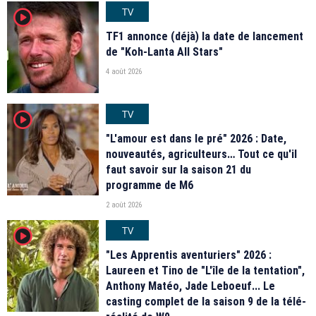
TV
player2
TF1 annonce (déjà) la date de lancement
de "Koh-Lanta All Stars"
4 août 2026
TV
player2
"L'amour est dans le pré" 2026 : Date,
nouveautés, agriculteurs… Tout ce qu'il
faut savoir sur la saison 21 du
programme de M6
2 août 2026
TV
player2
"Les Apprentis aventuriers" 2026 :
Laureen et Tino de "L'île de la tentation",
Anthony Matéo, Jade Leboeuf... Le
casting complet de la saison 9 de la télé-