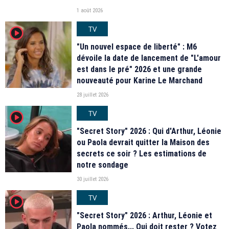
1 août 2026
TV
player2
"Un nouvel espace de liberté" : M6
dévoile la date de lancement de "L'amour
est dans le pré" 2026 et une grande
nouveauté pour Karine Le Marchand
28 juillet 2026
TV
player2
"Secret Story" 2026 : Qui d'Arthur, Léonie
ou Paola devrait quitter la Maison des
secrets ce soir ? Les estimations de
notre sondage
30 juillet 2026
TV
player2
"Secret Story" 2026 : Arthur, Léonie et
Paola nommés... Qui doit rester ? Votez