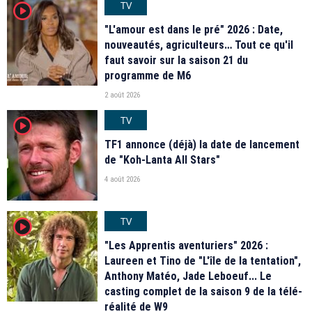
TV
player2
"L'amour est dans le pré" 2026 : Date,
nouveautés, agriculteurs… Tout ce qu'il
faut savoir sur la saison 21 du
programme de M6
2 août 2026
TV
player2
TF1 annonce (déjà) la date de lancement
de "Koh-Lanta All Stars"
4 août 2026
TV
player2
"Les Apprentis aventuriers" 2026 :
Laureen et Tino de "L'île de la tentation",
Anthony Matéo, Jade Leboeuf... Le
casting complet de la saison 9 de la télé-
réalité de W9