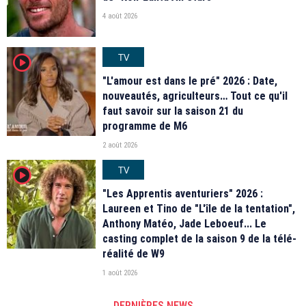
4 août 2026
TV
player2
"L'amour est dans le pré" 2026 : Date,
nouveautés, agriculteurs… Tout ce qu'il
faut savoir sur la saison 21 du
programme de M6
2 août 2026
TV
player2
"Les Apprentis aventuriers" 2026 :
Laureen et Tino de "L'île de la tentation",
Anthony Matéo, Jade Leboeuf... Le
casting complet de la saison 9 de la télé-
réalité de W9
1 août 2026
DERNIÈRES NEWS