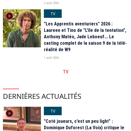
2 août 2026
TV
player2
"Les Apprentis aventuriers" 2026 :
Laureen et Tino de "L'île de la tentation",
Anthony Matéo, Jade Leboeuf... Le
casting complet de la saison 9 de la télé-
réalité de W9
1 août 2026
TV
DERNIÈRES ACTUALITÉS
TV
player2
"Coté joueurs, c’est un peu light" :
Dominique Duforest (La Voix) critique le