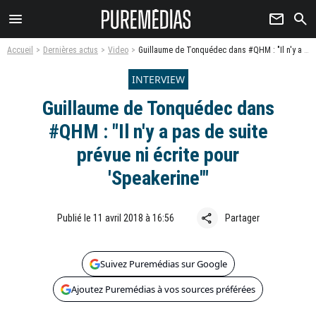
menu
newsletter
search
Accueil
Dernières actus
Video
Guillaume de Tonquédec dans #QHM : "Il n'y a pas de suite prévue ni écrite pour 'Speakerine'"
INTERVIEW
Guillaume de Tonquédec dans
#QHM : "Il n'y a pas de suite
prévue ni écrite pour
'Speakerine'"
share
Publié le 11 avril 2018 à 16:56
Partager
Suivez Puremédias sur Google
Ajoutez Puremédias à vos sources préférées