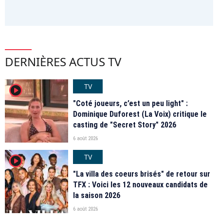
DERNIÈRES ACTUS TV
TV
player2
"Coté joueurs, c’est un peu light" :
Dominique Duforest (La Voix) critique le
casting de "Secret Story" 2026
6 août 2026
TV
player2
"La villa des coeurs brisés" de retour sur
TFX : Voici les 12 nouveaux candidats de
la saison 2026
6 août 2026