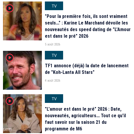
TV
player2
"Pour la première fois, ils sont vraiment
seuls…" : Karine Le Marchand dévoile les
nouveautés des speed dating de "L'Amour
est dans le pré" 2026
5 août 2026
TV
player2
TF1 annonce (déjà) la date de lancement
de "Koh-Lanta All Stars"
4 août 2026
TV
player2
"L'amour est dans le pré" 2026 : Date,
nouveautés, agriculteurs… Tout ce qu'il
faut savoir sur la saison 21 du
programme de M6