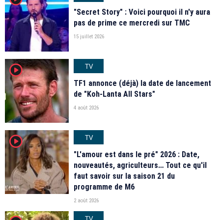
"Secret Story" : Voici pourquoi il n'y aura
pas de prime ce mercredi sur TMC
15 juillet 2026
TV
player2
TF1 annonce (déjà) la date de lancement
de "Koh-Lanta All Stars"
4 août 2026
TV
player2
"L'amour est dans le pré" 2026 : Date,
nouveautés, agriculteurs… Tout ce qu'il
faut savoir sur la saison 21 du
programme de M6
2 août 2026
TV