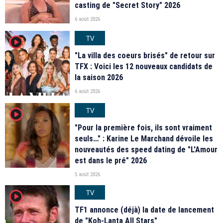
casting de "Secret Story" 2026
6 août 2026
TV
player2
"La villa des coeurs brisés" de retour sur
TFX : Voici les 12 nouveaux candidats de
la saison 2026
6 août 2026
TV
player2
"Pour la première fois, ils sont vraiment
seuls…" : Karine Le Marchand dévoile les
nouveautés des speed dating de "L'Amour
est dans le pré" 2026
5 août 2026
TV
player2
TF1 annonce (déjà) la date de lancement
de "Koh-Lanta All Stars"