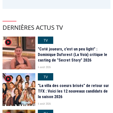
DERNIÈRES ACTUS TV
TV
player2
"Coté joueurs, c’est un peu light" :
Dominique Duforest (La Voix) critique le
casting de "Secret Story" 2026
6 août 2026
TV
player2
"La villa des coeurs brisés" de retour sur
TFX : Voici les 12 nouveaux candidats de
la saison 2026
6 août 2026