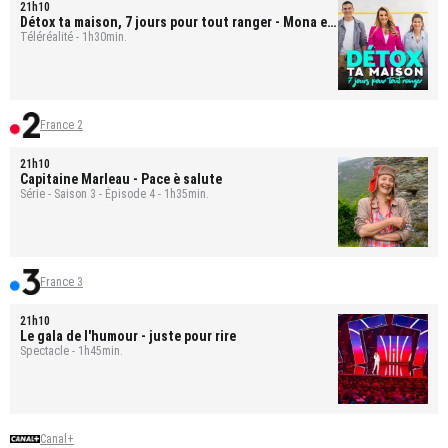
21h10
Détox ta maison, 7 jours pour tout ranger
- Mona et
Bastien
Téléréalité - 1h30min.
France 2
21h10
Capitaine Marleau
- Pace è salute
Série - Saison 3 - Épisode 4 - 1h35min.
France 3
21h10
Le gala de l'humour - juste pour rire
Spectacle - 1h45min.
Canal+