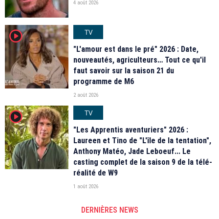
4 août 2026
TV
player2
"L'amour est dans le pré" 2026 : Date,
nouveautés, agriculteurs… Tout ce qu'il
faut savoir sur la saison 21 du
programme de M6
2 août 2026
TV
player2
"Les Apprentis aventuriers" 2026 :
Laureen et Tino de "L'île de la tentation",
Anthony Matéo, Jade Leboeuf... Le
casting complet de la saison 9 de la télé-
réalité de W9
1 août 2026
DERNIÈRES NEWS