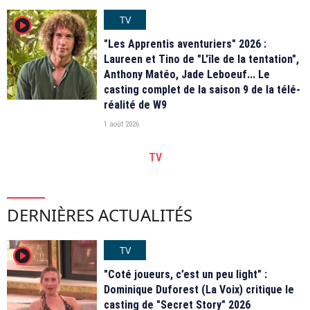
TV
player2
"Les Apprentis aventuriers" 2026 :
Laureen et Tino de "L'île de la tentation",
Anthony Matéo, Jade Leboeuf... Le
casting complet de la saison 9 de la télé-
réalité de W9
1 août 2026
TV
DERNIÈRES ACTUALITÉS
TV
player2
"Coté joueurs, c’est un peu light" :
Dominique Duforest (La Voix) critique le
casting de "Secret Story" 2026