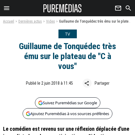
menu
newsletter
search
Accueil
Dernières actus
Video
Guillaume de Tonquédec très ému sur le plateau de "C à vous"
TV
Guillaume de Tonquédec très
ému sur le plateau de "C à
vous"
share
Publié le 2 juin 2018 à 11:45
Partager
Suivez Puremédias sur Google
Ajoutez Puremédias à vos sources préférées
Le comédien est revenu sur une réflexion déplacée d'une