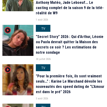
Anthony Matéo, Jade Leboeuf... Le
casting complet de la saison 9 de la télé-
réalité de W9
1 août 2026
TV
player2
"Secret Story" 2026 : Qui d'Arthur, Léonie
ou Paola devrait quitter la Maison des
secrets ce soir ? Les estimations de
notre sondage
30 juillet 2026
TV
player2
"Pour la première fois, ils sont vraiment
seuls…" : Karine Le Marchand dévoile les
nouveautés des speed dating de "L'Amour
est dans le pré" 2026
5 août 2026