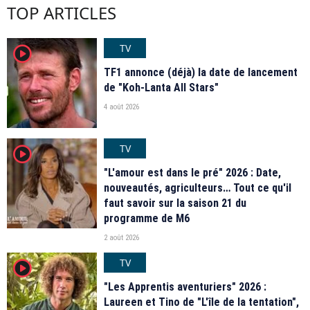
TOP ARTICLES
TV
player2
TF1 annonce (déjà) la date de lancement
de "Koh-Lanta All Stars"
4 août 2026
TV
player2
"L'amour est dans le pré" 2026 : Date,
nouveautés, agriculteurs… Tout ce qu'il
faut savoir sur la saison 21 du
programme de M6
2 août 2026
TV
player2
"Les Apprentis aventuriers" 2026 :
Laureen et Tino de "L'île de la tentation",