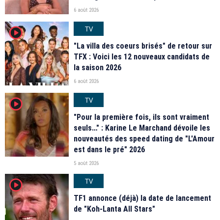
6 août 2026
TV
player2
"La villa des coeurs brisés" de retour sur
TFX : Voici les 12 nouveaux candidats de
la saison 2026
6 août 2026
TV
player2
"Pour la première fois, ils sont vraiment
seuls…" : Karine Le Marchand dévoile les
nouveautés des speed dating de "L'Amour
est dans le pré" 2026
5 août 2026
TV
player2
TF1 annonce (déjà) la date de lancement
de "Koh-Lanta All Stars"