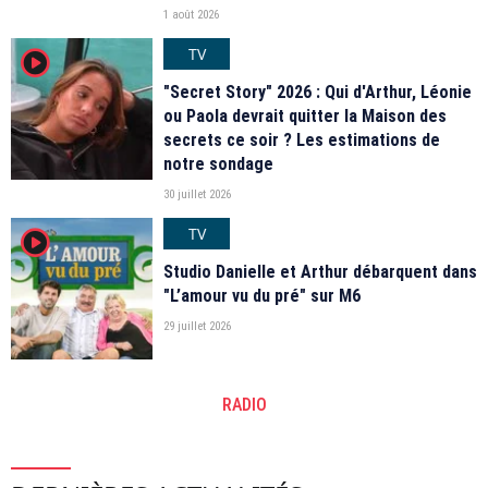
1 août 2026
TV
player2
"Secret Story" 2026 : Qui d'Arthur, Léonie
ou Paola devrait quitter la Maison des
secrets ce soir ? Les estimations de
notre sondage
30 juillet 2026
TV
player2
Studio Danielle et Arthur débarquent dans
"L’amour vu du pré" sur M6
29 juillet 2026
RADIO