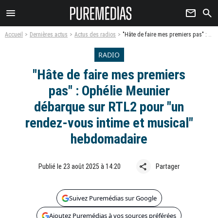
menu
newsletter
search
Accueil
Dernières actus
Actus des radios
"Hâte de faire mes premiers pas" : Ophélie Meunier débarque sur RTL2 pour "un rendez-vous intime et musical" hebdomadaire
RADIO
"Hâte de faire mes premiers
pas" : Ophélie Meunier
débarque sur RTL2 pour "un
rendez-vous intime et musical"
hebdomadaire
share
Publié le 23 août 2025 à 14:20
Partager
Suivez Puremédias sur Google
Ajoutez Puremédias à vos sources préférées