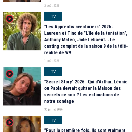
2 août 2026
TV
player2
"Les Apprentis aventuriers" 2026 :
Laureen et Tino de "L'île de la tentation",
Anthony Matéo, Jade Leboeuf... Le
casting complet de la saison 9 de la télé-
réalité de W9
1 août 2026
TV
player2
"Secret Story" 2026 : Qui d'Arthur, Léonie
ou Paola devrait quitter la Maison des
secrets ce soir ? Les estimations de
notre sondage
30 juillet 2026
TV
player2
"Pour la première fois, ils sont vraiment