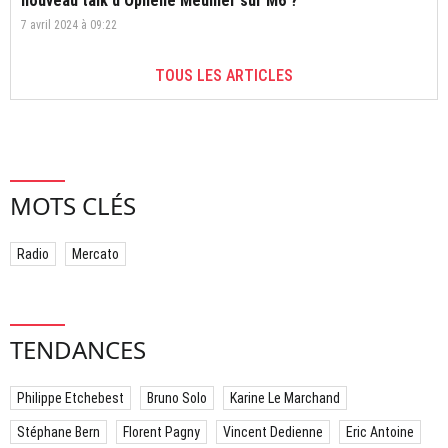
nouveau talk d'Ophélie Meunier sur M6 ?
7 avril 2024 à 09:22
TOUS LES ARTICLES
MOTS CLÉS
Radio
Mercato
TENDANCES
Philippe Etchebest
Bruno Solo
Karine Le Marchand
Stéphane Bern
Florent Pagny
Vincent Dedienne
Eric Antoine