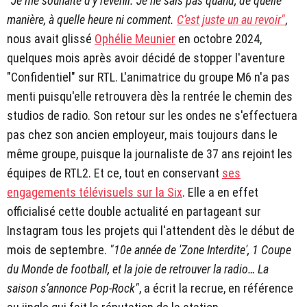
"Je me souhaite d’y revenir. Je ne sais pas quand, de quelle
manière, à quelle heure ni comment.
C’est juste un au revoir"
,
nous
avait glissé
Ophélie Meunier
en octobre 2024,
quelques mois après avoir décidé de stopper l'aventure
"Confidentiel" sur RTL. L'animatrice du groupe M6 n'a pas
menti puisqu'elle retrouvera dès la rentrée le chemin des
studios de radio. Son retour sur les ondes ne s'effectuera
pas chez son ancien employeur, mais toujours dans le
même groupe, puisque la journaliste de 37 ans rejoint les
équipes de RTL2. Et ce, tout en conservant
ses
engagements télévisuels sur la Six
. Elle a en effet
officialisé cette double actualité en partageant sur
Instagram tous les projets qui l'attendent dès le début de
mois de septembre.
"10e année de 'Zone Interdite', 1 Coupe
du Monde de football, et la joie de retrouver la radio… La
saison s’annonce Pop-Rock"
, a écrit la recrue, en référence