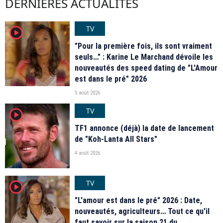
DERNIÈRES ACTUALITÉS
TV
player2
"Pour la première fois, ils sont vraiment
seuls…" : Karine Le Marchand dévoile les
nouveautés des speed dating de "L'Amour
est dans le pré" 2026
5 août 2026
TV
player2
TF1 annonce (déjà) la date de lancement
de "Koh-Lanta All Stars"
4 août 2026
TV
player2
"L'amour est dans le pré" 2026 : Date,
nouveautés, agriculteurs… Tout ce qu'il
faut savoir sur la saison 21 du