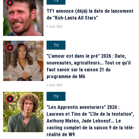
TV
player2
TF1 annonce (déjà) la date de lancement
de "Koh-Lanta All Stars"
4 août 2026
TV
player2
"L'amour est dans le pré" 2026 : Date,
nouveautés, agriculteurs… Tout ce qu'il
faut savoir sur la saison 21 du
programme de M6
2 août 2026
TV
player2
"Les Apprentis aventuriers" 2026 :
Laureen et Tino de "L'île de la tentation",
Anthony Matéo, Jade Leboeuf... Le
casting complet de la saison 9 de la télé-
réalité de W9