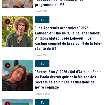
programme de M6
2 août 2026
TV
player2
"Les Apprentis aventuriers" 2026 :
Laureen et Tino de "L'île de la tentation",
Anthony Matéo, Jade Leboeuf... Le
casting complet de la saison 9 de la télé-
réalité de W9
1 août 2026
TV
player2
"Secret Story" 2026 : Qui d'Arthur, Léonie
ou Paola devrait quitter la Maison des
secrets ce soir ? Les estimations de
notre sondage
30 juillet 2026
TV
player2