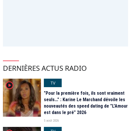
DERNIÈRES ACTUS RADIO
TV
player2
"Pour la première fois, ils sont vraiment
seuls…" : Karine Le Marchand dévoile les
nouveautés des speed dating de "L'Amour
est dans le pré" 2026
5 août 2026