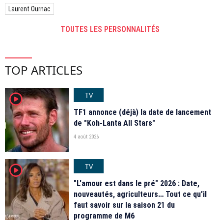
Laurent Ournac
TOUTES LES PERSONNALITÉS
TOP ARTICLES
TV
player2
TF1 annonce (déjà) la date de lancement
de "Koh-Lanta All Stars"
4 août 2026
TV
player2
"L'amour est dans le pré" 2026 : Date,
nouveautés, agriculteurs… Tout ce qu'il
faut savoir sur la saison 21 du
programme de M6