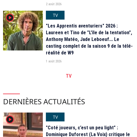
2 août 2026
TV
player2
"Les Apprentis aventuriers" 2026 :
Laureen et Tino de "L'île de la tentation",
Anthony Matéo, Jade Leboeuf... Le
casting complet de la saison 9 de la télé-
réalité de W9
1 août 2026
TV
DERNIÈRES ACTUALITÉS
TV
player2
"Coté joueurs, c’est un peu light" :
Dominique Duforest (La Voix) critique le