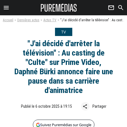
menu
newsletter
search
Accueil
Dernières actus
Actus TV
"J'ai décidé d'arrêter la télévision" : Au casting de "Culte" sur Prime Video, Daphné Bürki annonce faire une pause dans sa carrière d'animatrice
TV
"J'ai décidé d'arrêter la
télévision" : Au casting de
"Culte" sur Prime Video,
Daphné Bürki annonce faire une
pause dans sa carrière
d'animatrice
share
Publié le 6 octobre 2025 à 19:15
Partager
Suivez Puremédias sur Google