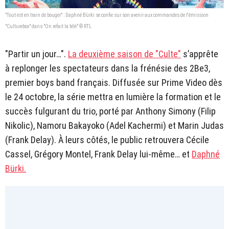
"Tout est en train de bouger" : Daphné Bürki se confie sur son avenir aux commandes de l'émission
"Culturebox" dans "On refait la télé" © RTL
"Partir un jour…".
La deuxième saison de "Culte"
s’apprête
à replonger les spectateurs dans la frénésie des 2Be3,
premier boys band français. Diffusée sur Prime Video dès
le 24 octobre, la série mettra en lumière la formation et le
succès fulgurant du trio, porté par Anthony Simony (Filip
Nikolic), Namoru Bakayoko (Adel Kachermi) et Marin Judas
(Frank Delay). À leurs côtés, le public retrouvera Cécile
Cassel, Grégory Montel, Frank Delay lui-même… et
Daphné
Bürki.