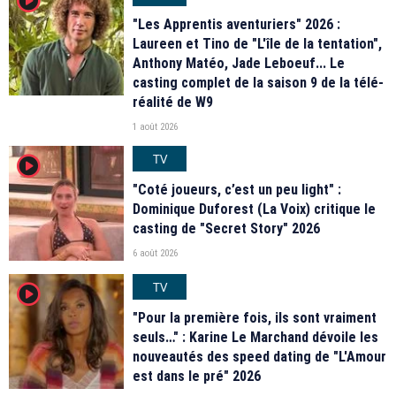
"Les Apprentis aventuriers" 2026 :
Laureen et Tino de "L'île de la tentation",
Anthony Matéo, Jade Leboeuf... Le
casting complet de la saison 9 de la télé-
réalité de W9
1 août 2026
TV
player2
"Coté joueurs, c’est un peu light" :
Dominique Duforest (La Voix) critique le
casting de "Secret Story" 2026
6 août 2026
TV
player2
"Pour la première fois, ils sont vraiment
seuls…" : Karine Le Marchand dévoile les
nouveautés des speed dating de "L'Amour
est dans le pré" 2026