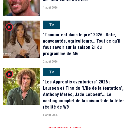
4 août 2026
TV
player2
"L'amour est dans le pré" 2026 : Date,
nouveautés, agriculteurs… Tout ce qu'il
faut savoir sur la saison 21 du
programme de M6
2 août 2026
TV
player2
"Les Apprentis aventuriers" 2026 :
Laureen et Tino de "L'île de la tentation",
Anthony Matéo, Jade Leboeuf... Le
casting complet de la saison 9 de la télé-
réalité de W9
1 août 2026