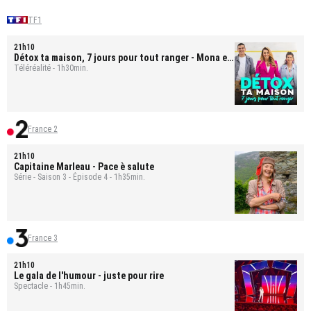
TF1
21h10
Détox ta maison, 7 jours pour tout ranger
- Mona et
Bastien
Téléréalité - 1h30min.
France 2
21h10
Capitaine Marleau
- Pace è salute
Série - Saison 3 - Épisode 4 - 1h35min.
France 3
21h10
Le gala de l'humour - juste pour rire
Spectacle - 1h45min.