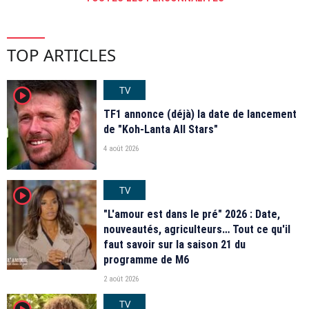
TOP ARTICLES
TV
player2
TF1 annonce (déjà) la date de lancement
de "Koh-Lanta All Stars"
4 août 2026
TV
player2
"L'amour est dans le pré" 2026 : Date,
nouveautés, agriculteurs… Tout ce qu'il
faut savoir sur la saison 21 du
programme de M6
2 août 2026
TV
player2