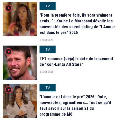
TV
player2
"Pour la première fois, ils sont vraiment
seuls…" : Karine Le Marchand dévoile les
nouveautés des speed dating de "L'Amour
est dans le pré" 2026
5 août 2026
TV
player2
TF1 annonce (déjà) la date de lancement
de "Koh-Lanta All Stars"
4 août 2026
TV
player2
"L'amour est dans le pré" 2026 : Date,
nouveautés, agriculteurs… Tout ce qu'il
faut savoir sur la saison 21 du
programme de M6