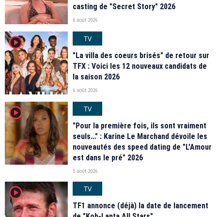
casting de "Secret Story" 2026
6 août 2026
TV
player2
"La villa des coeurs brisés" de retour sur
TFX : Voici les 12 nouveaux candidats de
la saison 2026
6 août 2026
TV
player2
"Pour la première fois, ils sont vraiment
seuls…" : Karine Le Marchand dévoile les
nouveautés des speed dating de "L'Amour
est dans le pré" 2026
5 août 2026
TV
player2
TF1 annonce (déjà) la date de lancement
de "Koh-Lanta All Stars"