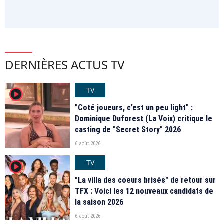
DERNIÈRES ACTUS TV
TV
player2
"Coté joueurs, c’est un peu light" :
Dominique Duforest (La Voix) critique le
casting de "Secret Story" 2026
6 août 2026
TV
player2
"La villa des coeurs brisés" de retour sur
TFX : Voici les 12 nouveaux candidats de
la saison 2026
6 août 2026