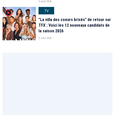
5 août 2026
TV
player2
"La villa des coeurs brisés" de retour sur
TFX : Voici les 12 nouveaux candidats de
la saison 2026
6 août 2026