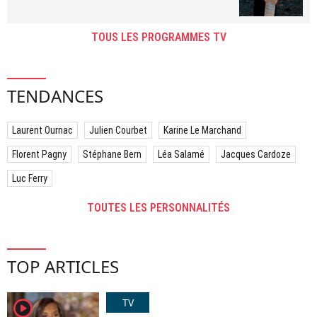
TOUS LES PROGRAMMES TV
TENDANCES
Laurent Ournac
Julien Courbet
Karine Le Marchand
Florent Pagny
Stéphane Bern
Léa Salamé
Jacques Cardoze
Luc Ferry
TOUTES LES PERSONNALITÉS
TOP ARTICLES
TV
player2