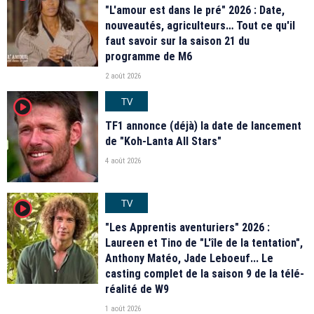
"L'amour est dans le pré" 2026 : Date,
nouveautés, agriculteurs… Tout ce qu'il
faut savoir sur la saison 21 du
programme de M6
2 août 2026
TV
player2
TF1 annonce (déjà) la date de lancement
de "Koh-Lanta All Stars"
4 août 2026
TV
player2
"Les Apprentis aventuriers" 2026 :
Laureen et Tino de "L'île de la tentation",
Anthony Matéo, Jade Leboeuf... Le
casting complet de la saison 9 de la télé-
réalité de W9
1 août 2026