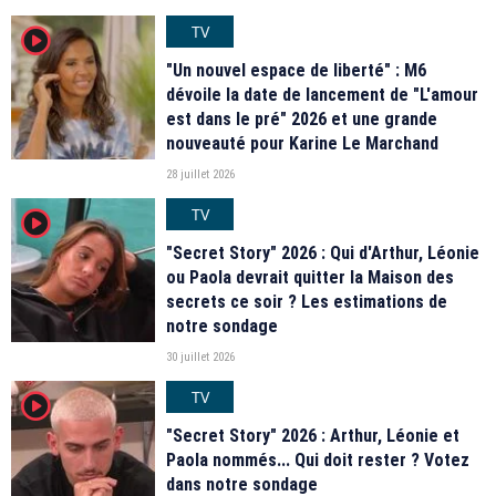
TV
player2
"Un nouvel espace de liberté" : M6
dévoile la date de lancement de "L'amour
est dans le pré" 2026 et une grande
nouveauté pour Karine Le Marchand
28 juillet 2026
TV
player2
"Secret Story" 2026 : Qui d'Arthur, Léonie
ou Paola devrait quitter la Maison des
secrets ce soir ? Les estimations de
notre sondage
30 juillet 2026
TV
player2
"Secret Story" 2026 : Arthur, Léonie et
Paola nommés... Qui doit rester ? Votez
dans notre sondage