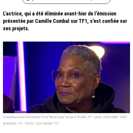
L’actrice, qui a été éliminée avant-hier de l’émission
présentée par Camille Combal sur TF1, s’est confiée sur
ses projets.
La bande-annonce faite avec de l'IA de "Mask Singer" saison 8. © vidéo : TF1 / photo : GRAPHISME : GARY
MERIENNE / TF1 - PHOTO : EDDY BRIERE / TF1