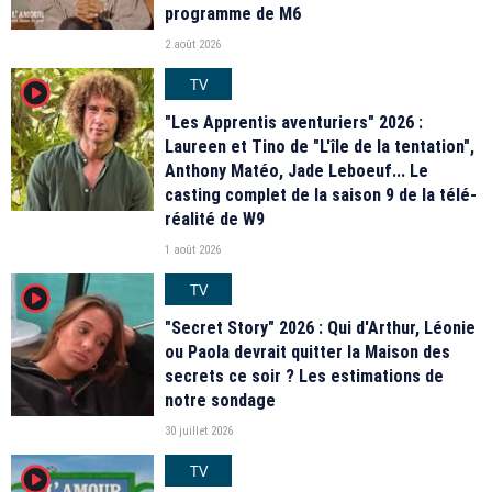
programme de M6
2 août 2026
TV
player2
"Les Apprentis aventuriers" 2026 :
Laureen et Tino de "L'île de la tentation",
Anthony Matéo, Jade Leboeuf... Le
casting complet de la saison 9 de la télé-
réalité de W9
1 août 2026
TV
player2
"Secret Story" 2026 : Qui d'Arthur, Léonie
ou Paola devrait quitter la Maison des
secrets ce soir ? Les estimations de
notre sondage
30 juillet 2026
TV
player2