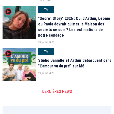
1 août 2026
TV
player2
"Secret Story" 2026 : Qui d'Arthur, Léonie
ou Paola devrait quitter la Maison des
secrets ce soir ? Les estimations de
notre sondage
30 juillet 2026
TV
player2
Studio Danielle et Arthur débarquent dans
"L’amour vu du pré" sur M6
29 juillet 2026
DERNIÈRES NEWS