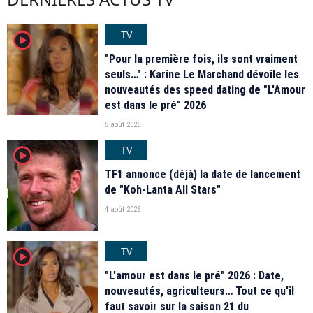
TV
player2
"Pour la première fois, ils sont vraiment
seuls…" : Karine Le Marchand dévoile les
nouveautés des speed dating de "L'Amour
est dans le pré" 2026
5 août 2026
TV
player2
TF1 annonce (déjà) la date de lancement
de "Koh-Lanta All Stars"
4 août 2026
TV
player2
"L'amour est dans le pré" 2026 : Date,
nouveautés, agriculteurs… Tout ce qu'il
faut savoir sur la saison 21 du