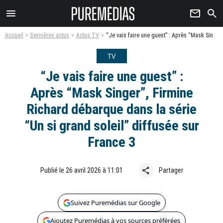
menu
newsletter
search
Accueil
Dernières actus
Actus TV
“Je vais faire une guest” : Après “Mask Singer”, Firmine Richard débarque dans la série “Un si grand soleil” diffusée sur France 3
TV
“Je vais faire une guest” :
Après “Mask Singer”, Firmine
Richard débarque dans la série
“Un si grand soleil” diffusée sur
France 3
share
Publié le 26 avril 2026 à 11:01
Partager
Suivez Puremédias sur Google
Ajoutez Puremédias à vos sources préférées