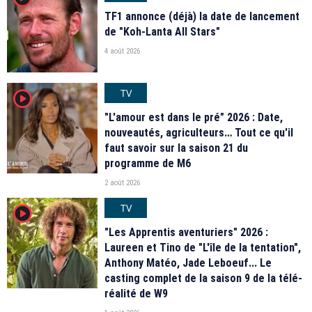
TF1 annonce (déjà) la date de lancement
de "Koh-Lanta All Stars"
4 août 2026
TV
player2
"L'amour est dans le pré" 2026 : Date,
nouveautés, agriculteurs… Tout ce qu'il
faut savoir sur la saison 21 du
programme de M6
2 août 2026
TV
player2
"Les Apprentis aventuriers" 2026 :
Laureen et Tino de "L'île de la tentation",
Anthony Matéo, Jade Leboeuf... Le
casting complet de la saison 9 de la télé-
réalité de W9