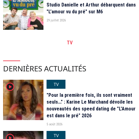
Studio Danielle et Arthur débarquent dans
"L’amour vu du pré" sur M6
29 juillet 2026
TV
DERNIÈRES ACTUALITÉS
TV
player2
"Pour la première fois, ils sont vraiment
seuls…" : Karine Le Marchand dévoile les
nouveautés des speed dating de "L'Amour
est dans le pré" 2026
5 août 2026
TV
player2