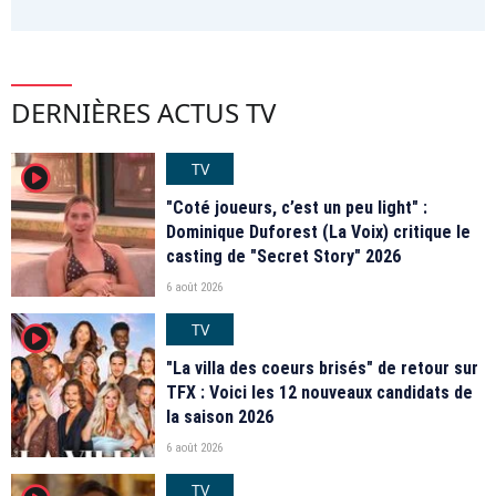
DERNIÈRES ACTUS TV
TV
player2
"Coté joueurs, c’est un peu light" :
Dominique Duforest (La Voix) critique le
casting de "Secret Story" 2026
6 août 2026
TV
player2
"La villa des coeurs brisés" de retour sur
TFX : Voici les 12 nouveaux candidats de
la saison 2026
6 août 2026
TV