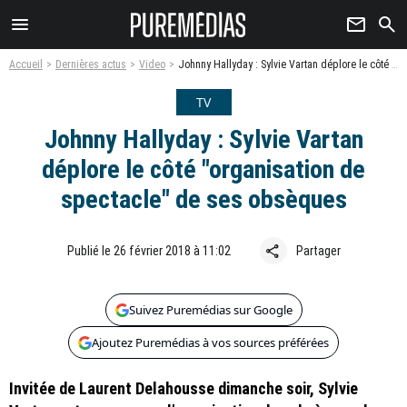
menu
newsletter
search
Accueil
Dernières actus
Video
Johnny Hallyday : Sylvie Vartan déplore le côté "organisation de spectacle" de ses obsèques
TV
Johnny Hallyday : Sylvie Vartan
déplore le côté "organisation de
spectacle" de ses obsèques
share
Publié le 26 février 2018 à 11:02
Partager
Suivez Puremédias sur Google
Ajoutez Puremédias à vos sources préférées
Invitée de Laurent Delahousse dimanche soir, Sylvie