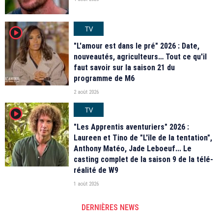
TV
player2
"L'amour est dans le pré" 2026 : Date,
nouveautés, agriculteurs… Tout ce qu'il
faut savoir sur la saison 21 du
programme de M6
2 août 2026
TV
player2
"Les Apprentis aventuriers" 2026 :
Laureen et Tino de "L'île de la tentation",
Anthony Matéo, Jade Leboeuf... Le
casting complet de la saison 9 de la télé-
réalité de W9
1 août 2026
DERNIÈRES NEWS