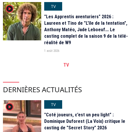
TV
player2
"Les Apprentis aventuriers" 2026 :
Laureen et Tino de "L'île de la tentation",
Anthony Matéo, Jade Leboeuf... Le
casting complet de la saison 9 de la télé-
réalité de W9
1 août 2026
TV
DERNIÈRES ACTUALITÉS
TV
player2
"Coté joueurs, c’est un peu light" :
Dominique Duforest (La Voix) critique le
casting de "Secret Story" 2026