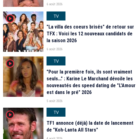
6 août 2026
TV
player2
"La villa des coeurs brisés" de retour sur
TFX : Voici les 12 nouveaux candidats de
la saison 2026
6 août 2026
TV
player2
"Pour la première fois, ils sont vraiment
seuls…" : Karine Le Marchand dévoile les
nouveautés des speed dating de "L'Amour
est dans le pré" 2026
5 août 2026
TV
player2
TF1 annonce (déjà) la date de lancement
de "Koh-Lanta All Stars"
4 août 2026