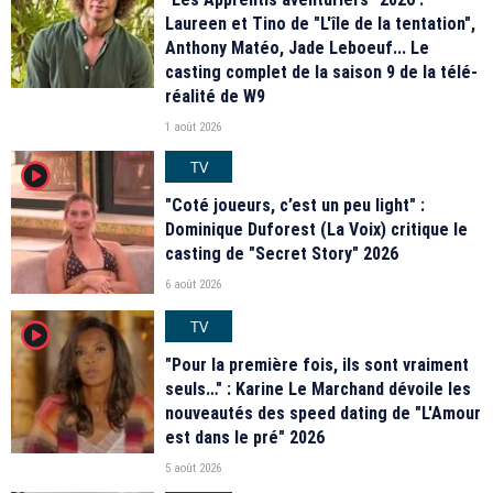
Laureen et Tino de "L'île de la tentation",
Anthony Matéo, Jade Leboeuf... Le
casting complet de la saison 9 de la télé-
réalité de W9
1 août 2026
TV
player2
"Coté joueurs, c’est un peu light" :
Dominique Duforest (La Voix) critique le
casting de "Secret Story" 2026
6 août 2026
TV
player2
"Pour la première fois, ils sont vraiment
seuls…" : Karine Le Marchand dévoile les
nouveautés des speed dating de "L'Amour
est dans le pré" 2026
5 août 2026