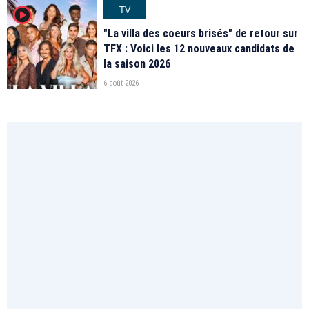
TV
player2
"La villa des coeurs brisés" de retour sur
TFX : Voici les 12 nouveaux candidats de
la saison 2026
6 août 2026