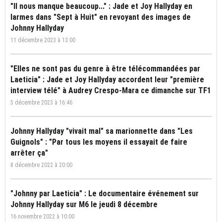
"Il nous manque beaucoup..." : Jade et Joy Hallyday en
larmes dans "Sept à Huit" en revoyant des images de
Johnny Hallyday
11 décembre 2023 à 13:00
"Elles ne sont pas du genre à être télécommandées par
Laeticia" : Jade et Joy Hallyday accordent leur "première
interview télé" à Audrey Crespo-Mara ce dimanche sur TF1
5 décembre 2023 à 16:46
Johnny Hallyday "vivait mal" sa marionnette dans "Les
Guignols" : "Par tous les moyens il essayait de faire
arrêter ça"
8 décembre 2022 à 20:00
"Johnny par Laeticia" : Le documentaire événement sur
Johnny Hallyday sur M6 le jeudi 8 décembre
16 novembre 2022 à 10:00