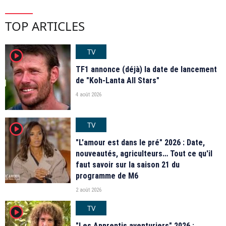
TOP ARTICLES
TV
player2
TF1 annonce (déjà) la date de lancement
de "Koh-Lanta All Stars"
4 août 2026
TV
player2
"L'amour est dans le pré" 2026 : Date,
nouveautés, agriculteurs… Tout ce qu'il
faut savoir sur la saison 21 du
programme de M6
2 août 2026
TV
player2
"Les Apprentis aventuriers" 2026 :