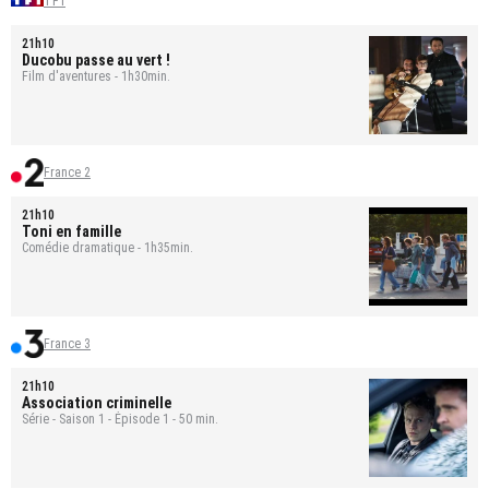
TF1
21h10
Ducobu passe au vert !
Film d'aventures - 1h30min.
France 2
21h10
Toni en famille
Comédie dramatique - 1h35min.
France 3
21h10
Association criminelle
Série - Saison 1 - Épisode 1 - 50 min.