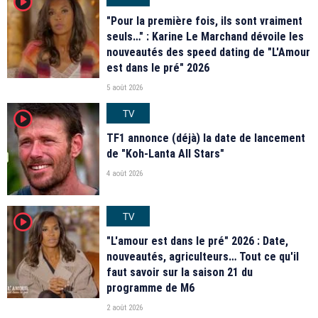
player2
"Pour la première fois, ils sont vraiment
seuls…" : Karine Le Marchand dévoile les
nouveautés des speed dating de "L'Amour
est dans le pré" 2026
5 août 2026
TV
player2
TF1 annonce (déjà) la date de lancement
de "Koh-Lanta All Stars"
4 août 2026
TV
player2
"L'amour est dans le pré" 2026 : Date,
nouveautés, agriculteurs… Tout ce qu'il
faut savoir sur la saison 21 du
programme de M6
2 août 2026