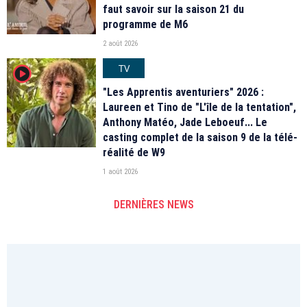
faut savoir sur la saison 21 du
programme de M6
2 août 2026
TV
player2
"Les Apprentis aventuriers" 2026 :
Laureen et Tino de "L'île de la tentation",
Anthony Matéo, Jade Leboeuf... Le
casting complet de la saison 9 de la télé-
réalité de W9
1 août 2026
DERNIÈRES NEWS