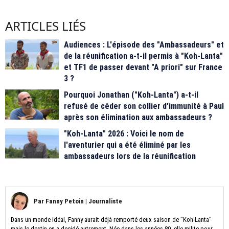
ARTICLES LIÉS
Audiences : L'épisode des "Ambassadeurs" et
de la réunification a-t-il permis à "Koh-Lanta"
et TF1 de passer devant "A priori" sur France
3 ?
Pourquoi Jonathan ("Koh-Lanta") a-t-il
refusé de céder son collier d'immunité à Paul
après son élimination aux ambassadeurs ?
"Koh-Lanta" 2026 : Voici le nom de
l'aventurier qui a été éliminé par les
ambassadeurs lors de la réunification
Par
Fanny Petoin
|
Journaliste
Dans un monde idéal, Fanny aurait déjà remporté deux saison de "Koh-Lanta"
mais le destin en a decidé autrement. Née dans les années 80, elle milite pour