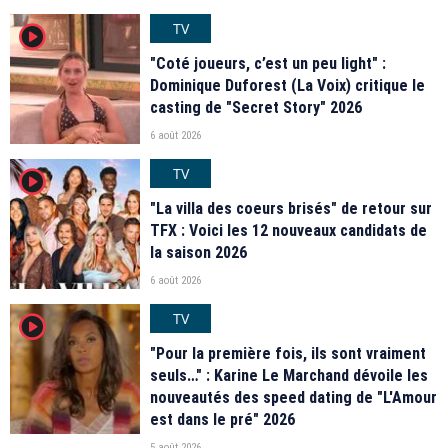
TV
player2
"Coté joueurs, c’est un peu light" :
Dominique Duforest (La Voix) critique le
casting de "Secret Story" 2026
6 août 2026
TV
player2
"La villa des coeurs brisés" de retour sur
TFX : Voici les 12 nouveaux candidats de
la saison 2026
6 août 2026
TV
player2
"Pour la première fois, ils sont vraiment
seuls…" : Karine Le Marchand dévoile les
nouveautés des speed dating de "L'Amour
est dans le pré" 2026
5 août 2026