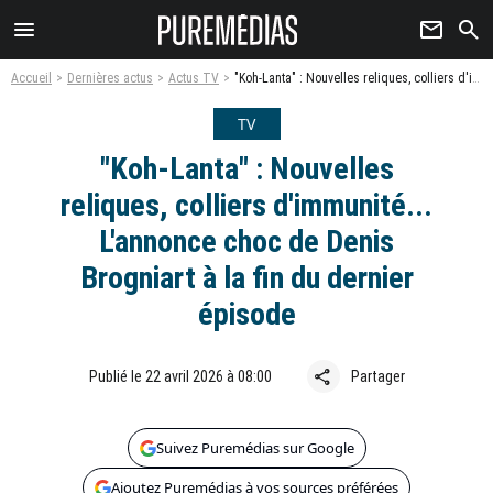
menu
newsletter
search
Accueil
Dernières actus
Actus TV
"Koh-Lanta" : Nouvelles reliques, colliers d'immunité... L'annonce choc de Denis Brogniart à la fin du dernier épisode
TV
"Koh-Lanta" : Nouvelles
reliques, colliers d'immunité...
L'annonce choc de Denis
Brogniart à la fin du dernier
épisode
share
Publié le 22 avril 2026 à 08:00
Partager
Suivez Puremédias sur Google
Ajoutez Puremédias à vos sources préférées