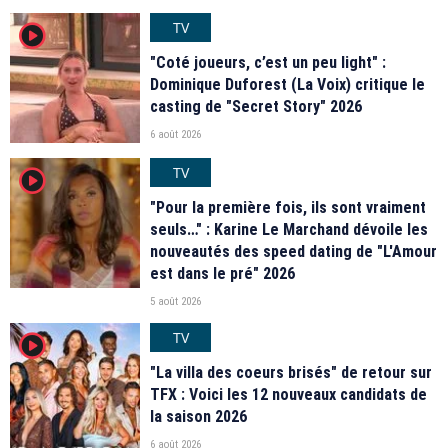
TV
player2
"Coté joueurs, c’est un peu light" :
Dominique Duforest (La Voix) critique le
casting de "Secret Story" 2026
6 août 2026
TV
player2
"Pour la première fois, ils sont vraiment
seuls…" : Karine Le Marchand dévoile les
nouveautés des speed dating de "L'Amour
est dans le pré" 2026
5 août 2026
TV
player2
"La villa des coeurs brisés" de retour sur
TFX : Voici les 12 nouveaux candidats de
la saison 2026
6 août 2026