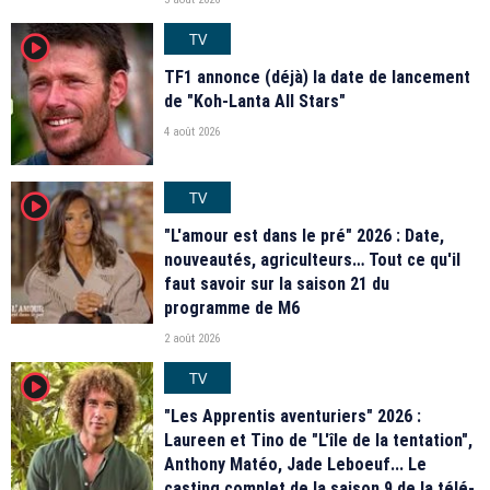
TV
player2
TF1 annonce (déjà) la date de lancement
de "Koh-Lanta All Stars"
4 août 2026
TV
player2
"L'amour est dans le pré" 2026 : Date,
nouveautés, agriculteurs… Tout ce qu'il
faut savoir sur la saison 21 du
programme de M6
2 août 2026
TV
player2
"Les Apprentis aventuriers" 2026 :
Laureen et Tino de "L'île de la tentation",
Anthony Matéo, Jade Leboeuf... Le
casting complet de la saison 9 de la télé-