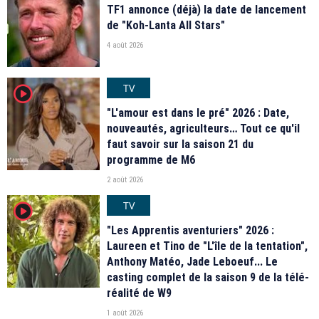
TF1 annonce (déjà) la date de lancement
de "Koh-Lanta All Stars"
4 août 2026
TV
player2
"L'amour est dans le pré" 2026 : Date,
nouveautés, agriculteurs… Tout ce qu'il
faut savoir sur la saison 21 du
programme de M6
2 août 2026
TV
player2
"Les Apprentis aventuriers" 2026 :
Laureen et Tino de "L'île de la tentation",
Anthony Matéo, Jade Leboeuf... Le
casting complet de la saison 9 de la télé-
réalité de W9
1 août 2026