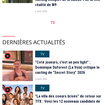
réalité de W9
1 août 2026
TV
DERNIÈRES ACTUALITÉS
TV
player2
"Coté joueurs, c’est un peu light" :
Dominique Duforest (La Voix) critique le
casting de "Secret Story" 2026
6 août 2026
TV
player2
"La villa des coeurs brisés" de retour sur
TFX : Voici les 12 nouveaux candidats de