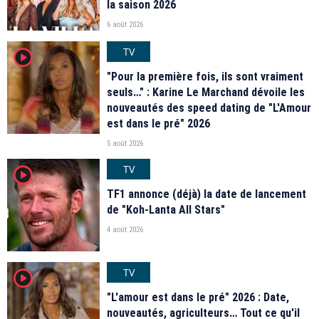
la saison 2026
6 août 2026
TV
player2
"Pour la première fois, ils sont vraiment
seuls…" : Karine Le Marchand dévoile les
nouveautés des speed dating de "L'Amour
est dans le pré" 2026
5 août 2026
TV
player2
TF1 annonce (déjà) la date de lancement
de "Koh-Lanta All Stars"
4 août 2026
TV
player2
"L'amour est dans le pré" 2026 : Date,
nouveautés, agriculteurs… Tout ce qu'il