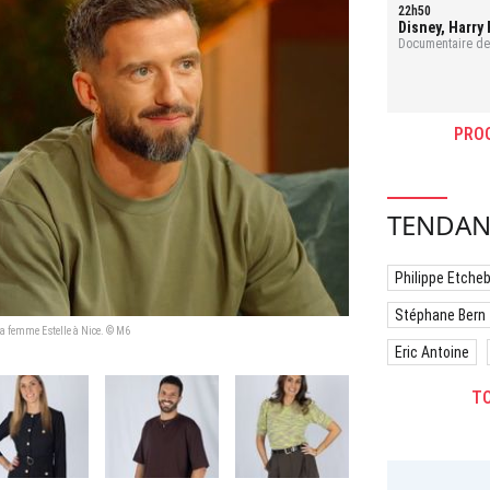
22h50
Disney, Harry 
vie rêvée des
Documentaire de 
PRO
TENDAN
Philippe Etche
Stéphane Bern
 sa femme Estelle à Nice. © M6
Eric Antoine
TO