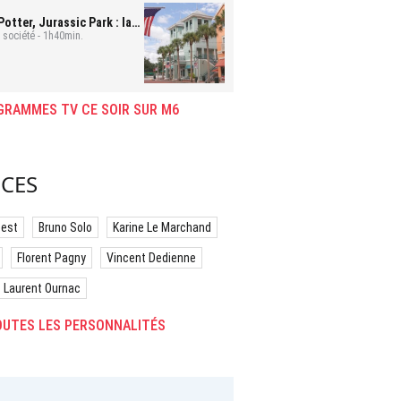
Potter, Jurassic Park : la
 Français d'Orlando
société - 1h40min.
GRAMMES TV CE SOIR SUR M6
CES
best
Bruno Solo
Karine Le Marchand
Florent Pagny
Vincent Dedienne
Laurent Ournac
UTES LES PERSONNALITÉS