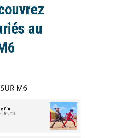
écouvrez
ariés au
 M6
 SUR M6
e film
 - 1h45min.