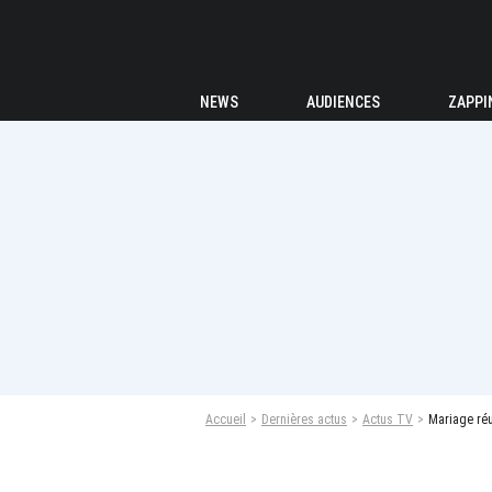
NEWS
AUDIENCES
ZAPPI
Accueil
Dernières actus
Actus TV
Mariage réu