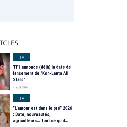
ICLES
TV
TF1 annonce (déjà) la date de
lancement de "Koh-Lanta All
Stars"
4 août 2026
TV
"L'amour est dans le pré" 2026
: Date, nouveautés,
agriculteurs… Tout ce qu'il
faut savoir sur la saison 21 du