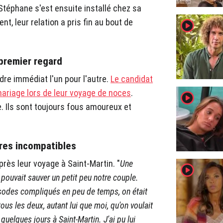
 Stéphane s'est ensuite installé chez sa
 leur relation a pris fin au bout de
player2
 premier regard
dre immédiat l'un pour l'autre.
Le candidat
iage lors de leur voyage de noces
.
player2
 Ils sont toujours fous amoureux et
ères incompatibles
après leur voyage à Saint-Martin. "
Une
player2
 pouvait sauver un petit peu notre couple.
pisodes compliqués en peu de temps, on était
ous les deux, autant lui que moi, qu'on voulait
uelques jours à Saint-Martin. J'ai pu lui