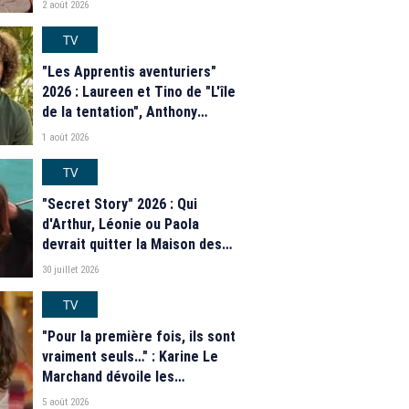
2 août 2026
programme de M6
TV
"Les Apprentis aventuriers"
2026 : Laureen et Tino de "L'île
de la tentation", Anthony
Matéo, Jade Leboeuf... Le
1 août 2026
casting complet de la saison 9
de la télé-réalité de W9
TV
"Secret Story" 2026 : Qui
d'Arthur, Léonie ou Paola
devrait quitter la Maison des
secrets ce soir ? Les
30 juillet 2026
estimations de notre sondage
TV
"Pour la première fois, ils sont
vraiment seuls…" : Karine Le
Marchand dévoile les
nouveautés des speed dating
5 août 2026