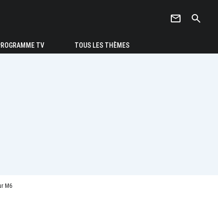
newsletter
search
PROGRAMME TV
TOUS LES THÈMES
ur M6