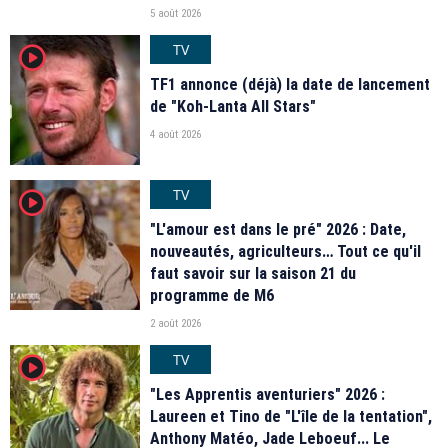
5 août 2026
TV
player2
TF1 annonce (déjà) la date de lancement
de "Koh-Lanta All Stars"
4 août 2026
TV
player2
"L'amour est dans le pré" 2026 : Date,
nouveautés, agriculteurs… Tout ce qu'il
faut savoir sur la saison 21 du
programme de M6
2 août 2026
TV
player2
"Les Apprentis aventuriers" 2026 :
Laureen et Tino de "L'île de la tentation",
Anthony Matéo, Jade Leboeuf... Le