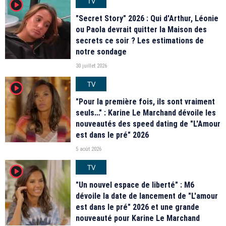
TV
player2
"Secret Story" 2026 : Qui d'Arthur, Léonie
ou Paola devrait quitter la Maison des
secrets ce soir ? Les estimations de
notre sondage
30 juillet 2026
TV
player2
"Pour la première fois, ils sont vraiment
seuls…" : Karine Le Marchand dévoile les
nouveautés des speed dating de "L'Amour
est dans le pré" 2026
5 août 2026
TV
player2
"Un nouvel espace de liberté" : M6
dévoile la date de lancement de "L'amour
est dans le pré" 2026 et une grande
nouveauté pour Karine Le Marchand