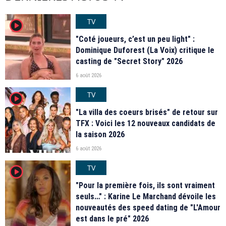
TV
player2
"Coté joueurs, c’est un peu light" :
Dominique Duforest (La Voix) critique le
casting de "Secret Story" 2026
6 août 2026
TV
player2
"La villa des coeurs brisés" de retour sur
TFX : Voici les 12 nouveaux candidats de
la saison 2026
6 août 2026
TV
player2
"Pour la première fois, ils sont vraiment
seuls…" : Karine Le Marchand dévoile les
nouveautés des speed dating de "L'Amour
est dans le pré" 2026