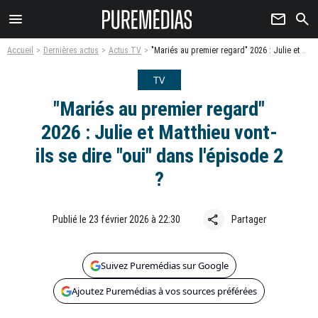
menu
newsletter
search
Accueil
Dernières actus
Actus TV
"Mariés au premier regard" 2026 : Julie et Matthieu vont-ils se dire "oui" dans l'épisode 2 ?
TV
"Mariés au premier regard"
2026 : Julie et Matthieu vont-
ils se dire "oui" dans l'épisode 2
?
share
Publié le 23 février 2026 à 22:30
Partager
Suivez Puremédias sur Google
Ajoutez Puremédias à vos sources préférées