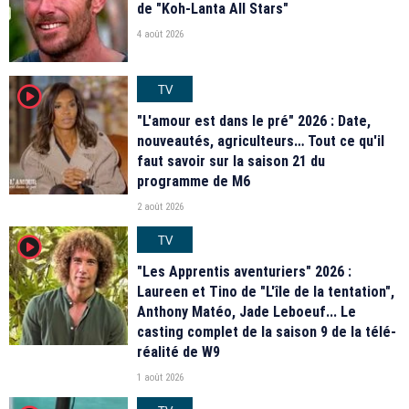
de "Koh-Lanta All Stars"
4 août 2026
TV
player2
"L'amour est dans le pré" 2026 : Date,
nouveautés, agriculteurs… Tout ce qu'il
faut savoir sur la saison 21 du
programme de M6
2 août 2026
TV
player2
"Les Apprentis aventuriers" 2026 :
Laureen et Tino de "L'île de la tentation",
Anthony Matéo, Jade Leboeuf... Le
casting complet de la saison 9 de la télé-
réalité de W9
1 août 2026