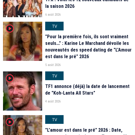
la saison 2026
6 août 2026
TV
player2
"Pour la première fois, ils sont vraiment
seuls…" : Karine Le Marchand dévoile les
nouveautés des speed dating de "L'Amour
est dans le pré" 2026
5 août 2026
TV
player2
TF1 annonce (déjà) la date de lancement
de "Koh-Lanta All Stars"
4 août 2026
TV
player2
"L'amour est dans le pré" 2026 : Date,