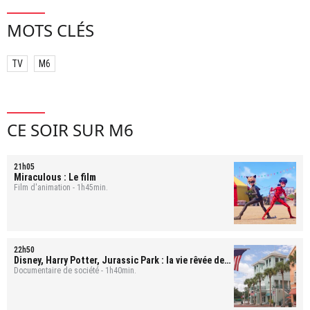
MOTS CLÉS
TV
M6
CE SOIR SUR M6
21h05
Miraculous : Le film
Film d'animation - 1h45min.
22h50
Disney, Harry Potter, Jurassic Park : la vie rêvée des
Français d'Orlando
Documentaire de société - 1h40min.