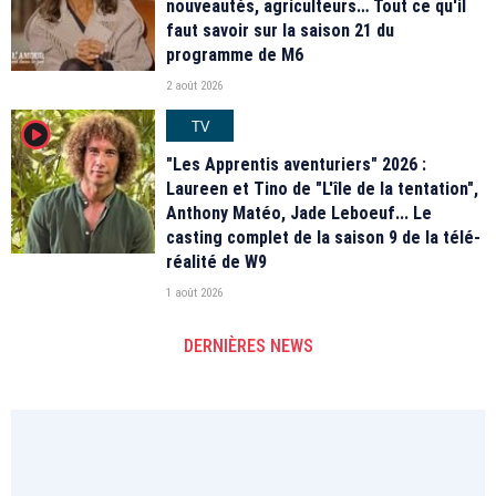
nouveautés, agriculteurs… Tout ce qu'il
faut savoir sur la saison 21 du
programme de M6
2 août 2026
TV
player2
"Les Apprentis aventuriers" 2026 :
Laureen et Tino de "L'île de la tentation",
Anthony Matéo, Jade Leboeuf... Le
casting complet de la saison 9 de la télé-
réalité de W9
1 août 2026
DERNIÈRES NEWS