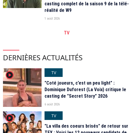
casting complet de la saison 9 de la télé-
réalité de W9
1 août 2026
TV
DERNIÈRES ACTUALITÉS
TV
player2
"Coté joueurs, c’est un peu light" :
Dominique Duforest (La Voix) critique le
casting de "Secret Story" 2026
6 août 2026
TV
player2
"La villa des coeurs brisés" de retour sur
TFX : Voici les 12 nouveaux candidats de