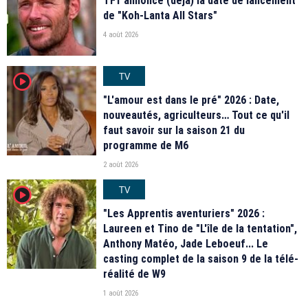
TF1 annonce (déjà) la date de lancement
de "Koh-Lanta All Stars"
4 août 2026
TV
player2
"L'amour est dans le pré" 2026 : Date,
nouveautés, agriculteurs… Tout ce qu'il
faut savoir sur la saison 21 du
programme de M6
2 août 2026
TV
player2
"Les Apprentis aventuriers" 2026 :
Laureen et Tino de "L'île de la tentation",
Anthony Matéo, Jade Leboeuf... Le
casting complet de la saison 9 de la télé-
réalité de W9
1 août 2026