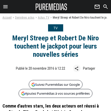
menu
newsletter
search
Accueil
Dernières actus
Actus TV
Meryl Streep et Robert De Niro touchent le jackpot pour leurs nouvelles séries
TV
Meryl Streep et Robert De Niro
touchent le jackpot pour leurs
nouvelles séries
share
Publié le 20 novembre 2016 à 12:22
Partager
Suivez Puremédias sur Google
Ajoutez Puremédias à vos sources préférées
Comme d'autres stars, les deux acteurs ont réussi à