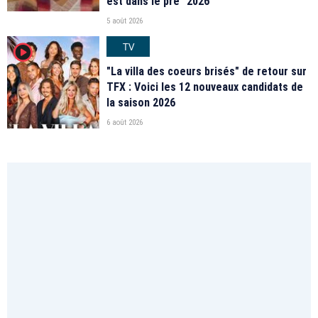
est dans le pré" 2026
5 août 2026
TV
player2
"La villa des coeurs brisés" de retour sur
TFX : Voici les 12 nouveaux candidats de
la saison 2026
6 août 2026