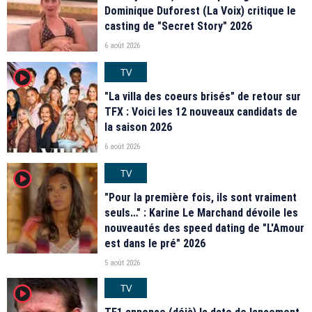
Dominique Duforest (La Voix) critique le
casting de "Secret Story" 2026
6 août 2026
TV
player2
"La villa des coeurs brisés" de retour sur
TFX : Voici les 12 nouveaux candidats de
la saison 2026
6 août 2026
TV
player2
"Pour la première fois, ils sont vraiment
seuls…" : Karine Le Marchand dévoile les
nouveautés des speed dating de "L'Amour
est dans le pré" 2026
5 août 2026
TV
player2