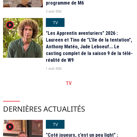
programme de M6
2 août 2026
TV
player2
"Les Apprentis aventuriers" 2026 :
Laureen et Tino de "L'île de la tentation",
Anthony Matéo, Jade Leboeuf... Le
casting complet de la saison 9 de la télé-
réalité de W9
1 août 2026
TV
DERNIÈRES ACTUALITÉS
TV
player2
"Coté joueurs, c’est un peu light" :