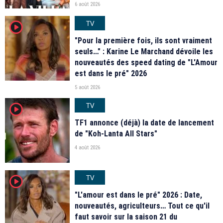
6 août 2026
TV
player2
"Pour la première fois, ils sont vraiment
seuls…" : Karine Le Marchand dévoile les
nouveautés des speed dating de "L'Amour
est dans le pré" 2026
5 août 2026
TV
player2
TF1 annonce (déjà) la date de lancement
de "Koh-Lanta All Stars"
4 août 2026
TV
player2
"L'amour est dans le pré" 2026 : Date,
nouveautés, agriculteurs… Tout ce qu'il
faut savoir sur la saison 21 du