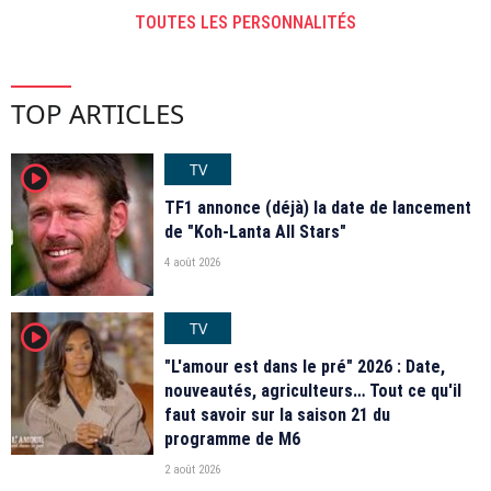
TOUTES LES PERSONNALITÉS
TOP ARTICLES
TV
player2
TF1 annonce (déjà) la date de lancement
de "Koh-Lanta All Stars"
4 août 2026
TV
player2
"L'amour est dans le pré" 2026 : Date,
nouveautés, agriculteurs… Tout ce qu'il
faut savoir sur la saison 21 du
programme de M6
2 août 2026