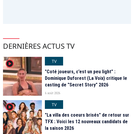
DERNIÈRES ACTUS TV
TV
player2
"Coté joueurs, c’est un peu light" :
Dominique Duforest (La Voix) critique le
casting de "Secret Story" 2026
6 août 2026
TV
player2
"La villa des coeurs brisés" de retour sur
TFX : Voici les 12 nouveaux candidats de
la saison 2026