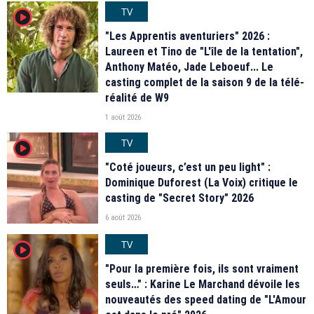
TV
player2
"Les Apprentis aventuriers" 2026 :
Laureen et Tino de "L'île de la tentation",
Anthony Matéo, Jade Leboeuf... Le
casting complet de la saison 9 de la télé-
réalité de W9
1 août 2026
TV
player2
"Coté joueurs, c’est un peu light" :
Dominique Duforest (La Voix) critique le
casting de "Secret Story" 2026
6 août 2026
TV
player2
"Pour la première fois, ils sont vraiment
seuls…" : Karine Le Marchand dévoile les
nouveautés des speed dating de "L'Amour