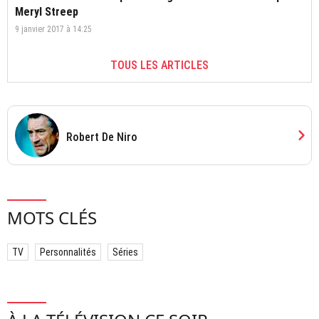
Meryl Streep
9 janvier 2017 à 14:25
TOUS LES ARTICLES
chevron_right
Robert De Niro
MOTS CLÉS
TV
Personnalités
Séries