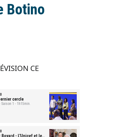
e Botino
LÉVISION CE
0
ernier cercle
- Saison 1 - 1h15min.
0
t Boyard
- L'Unicef et le