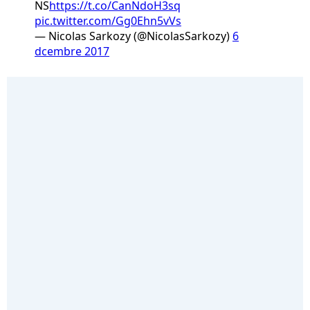
NS
https://t.co/CanNdoH3sq
pic.twitter.com/Gg0Ehn5vVs
— Nicolas Sarkozy (@NicolasSarkozy)
6
dcembre 2017