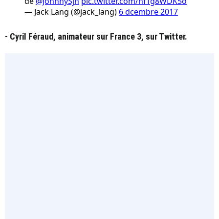
de
@JohnnySjh
pic.twitter.com/hfTg8WDK5o
— Jack Lang (@jack_lang)
6 dcembre 2017
- Cyril Féraud, animateur sur France 3, sur Twitter.