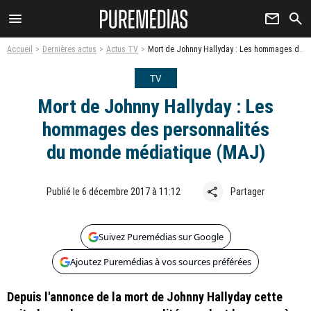
menu
newsletter
search
Accueil
Dernières actus
Actus TV
Mort de Johnny Hallyday : Les hommages des personnalités du monde médiatique (MAJ)
TV
Mort de Johnny Hallyday : Les
hommages des personnalités
du monde médiatique (MAJ)
share
Publié le 6 décembre 2017 à 11:12
Partager
Suivez Puremédias sur Google
Ajoutez Puremédias à vos sources préférées
Depuis l'annonce de la mort de Johnny Hallyday cette