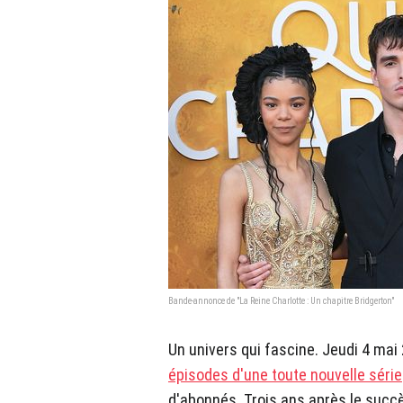
Bande-annonce de "La Reine Charlotte : Un chapitre Bridgerton"
Un univers qui fascine. Jeudi 4 mai 
épisodes d'une toute nouvelle série
d'abonnés. Trois ans après le suc