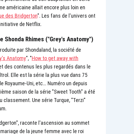
me américaine allait encore plus loin en
ue des Bridgerton
". Les fans de l'univers ont
itiative de Netflix.
ée Shonda Rhimes ("Grey's Anatomy")
produite par Shondaland, la société de
y's Anatomy
", "
How to get away with
et des contenus les plus regardés dans le
rol. Elle est la série la plus vue dans 75
, le Royaume-Uni, etc... Numéro un depuis
xième saison de la série "Sweet Tooth" a été
u classement. Une série Turque, "Terzi"
um.
ridgerton", raconte l'ascension au sommet
 mariage de la jeune femme avec le roi