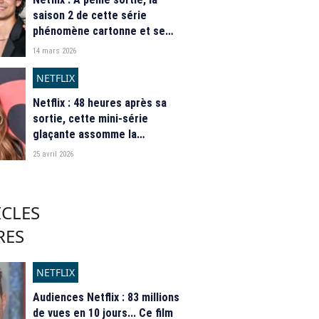
saison 2 de cette série
phénomène cartonne et se
hisse au sommet du Top dans
14 mars 2026
plus de 50 pays
NETFLIX
Netflix : 48 heures après sa
sortie, cette mini-série
glaçante assomme la
concurrence et s'installe au
25 avril 2026
sommet du Top mondial
ICLES
RES
NETFLIX
Audiences Netflix : 83 millions
de vues en 10 jours... Ce film