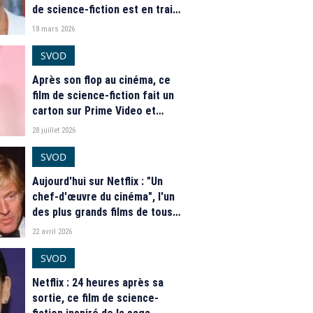
de science-fiction est en train
de devenir un phénomène
18 mars 2026
mondial
SVOD
Après son flop au cinéma, ce
film de science-fiction fait un
carton sur Prime Video et
domine le Top mondial
28 juillet 2026
SVOD
Aujourd'hui sur Netflix : "Un
chef-d'œuvre du cinéma", l'un
des plus grands films de tous
les temps débarque
22 avril 2026
SVOD
Netflix : 24 heures après sa
sortie, ce film de science-