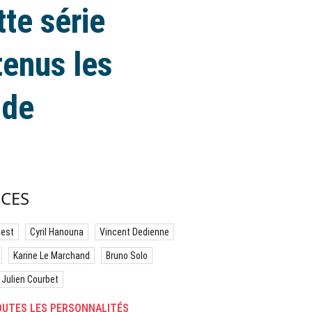
tte série
enus les
nde
CES
best
Cyril Hanouna
Vincent Dedienne
Karine Le Marchand
Bruno Solo
Julien Courbet
UTES LES PERSONNALITÉS