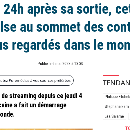
: 24h après sa sortie, ce
ulse au sommet des cont
us regardés dans le mo
Publié le 6 mai 2023 à 13:30
outez Puremédias à vos sources préférées
TENDAN
 de streaming depuis ce jeudi 4
Philippe Etche
caine a fait un démarrage
Stéphane Bern
monde.
Léa Salamé
TO