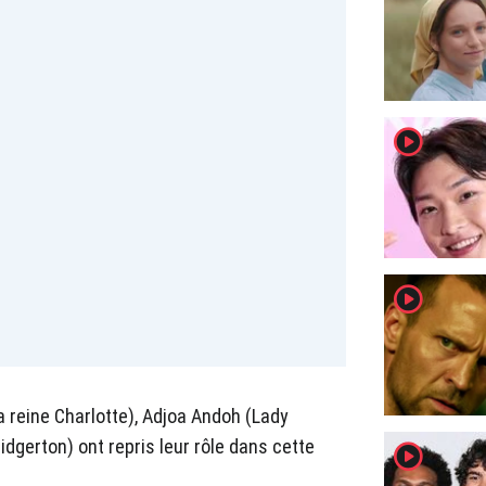
player2
player2
a reine Charlotte), Adjoa Andoh (Lady
dgerton) ont repris leur rôle dans cette
player2