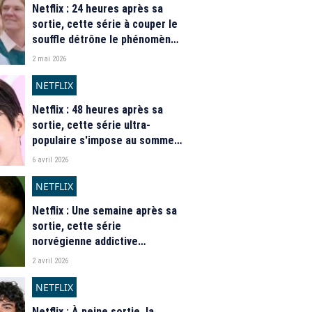
Netflix : 24 heures après sa
sortie, cette série à couper le
souffle détrône le phénomène
"Unchosen" au sommet du top
2 mai 2026
mondial
NETFLIX
Netflix : 48 heures après sa
sortie, cette série ultra-
populaire s'impose au sommet
du top mondial
6 avril 2026
NETFLIX
Netflix : Une semaine après sa
sortie, cette série
norvégienne addictive
s'impose au sommet du top
2 avril 2026
mondial
NETFLIX
Netflix : À peine sortie, la