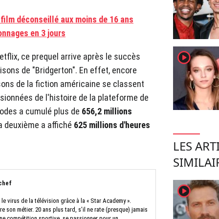
n film déconseillé aux moins de 16 ans
onnages en 3 jours
player2
flix, ce prequel arrive après le succès
ons de "Bridgerton". En effet, encore
sons de la fiction américaine se classent
isionnées de l'histoire de la plateforme de
sodes a cumulé plus de
656,2 millions
a deuxième a affiché
625 millions d'heures
LES ART
SIMILAI
chef
player2
e virus de la télévision grâce à la « Star Academy ».
ire son métier. 20 ans plus tard, s’il ne rate (presque) jamais
 une compétition sportive, se passionner pour un