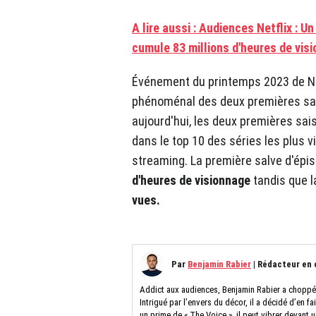
A lire aussi : Audiences Netflix : U
cumule 83 millions d'heures de visi
Événement du printemps 2023 de Net
phénoménal des deux premières sais
aujourd'hui, les deux premières sai
dans le top 10 des séries les plus v
streaming. La première salve d'épi
d'heures de visionnage
tandis que l
vues.
Par
Benjamin Rabier
|
Rédacteur en 
Addict aux audiences, Benjamin Rabier a choppé l
Intrigué par l’envers du décor, il a décidé d’en fa
un prime de « The Voice », il peut vibrer devant