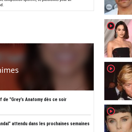
nd.
player2
player2
himes
ff de "Grey's Anatomy dès ce soir
player2
andal" attendu dans les prochaines semaines