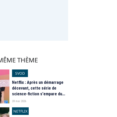
 MÊME THÈME
SVOD
Netflix : Après un démarrage
décevant, cette série de
science-fiction s'empare du
sommet du top, 7 jours après
28 mai 2026
sa sortie
NETFLIX