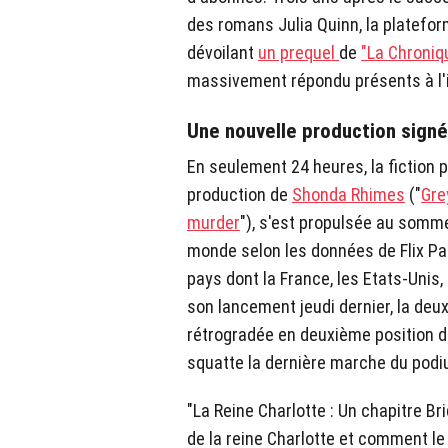
des romans Julia Quinn, la platefor
dévoilant
un prequel
de
"La Chroniq
massivement répondu présents à l'in
Une nouvelle production sign
En seulement 24 heures, la fiction 
production de
Shonda Rhimes
("
Gre
murder
"), s'est propulsée au somm
monde selon les données de Flix Palt
pays dont la France, les Etats-Unis
son lancement jeudi dernier, la deu
rétrogradée en deuxième position d
squatte la dernière marche du podi
"La Reine Charlotte : Un chapitre B
de la reine Charlotte et comment le