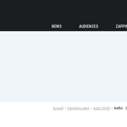
NEWS
AUDIENCES
ZAPPI
Accueil
Dernières news
Actus SVOD
Netflix :