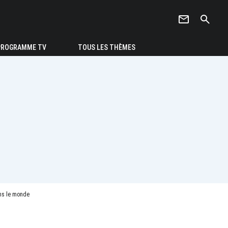
newsletter
search
PROGRAMME TV
TOUS LES THÈMES
ans le monde