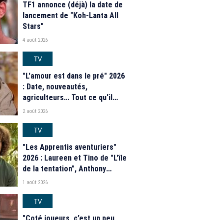
TF1 annonce (déjà) la date de
lancement de "Koh-Lanta All
Stars"
4 août 2026
TV
"L'amour est dans le pré" 2026
: Date, nouveautés,
agriculteurs… Tout ce qu'il
faut savoir sur la saison 21 du
2 août 2026
programme de M6
TV
"Les Apprentis aventuriers"
2026 : Laureen et Tino de "L'île
de la tentation", Anthony
Matéo, Jade Leboeuf... Le
1 août 2026
casting complet de la saison 9
de la télé-réalité de W9
TV
"Coté joueurs, c’est un peu