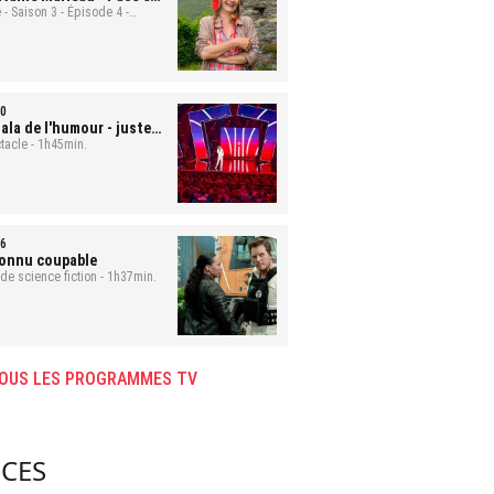
ute
 - Saison 3 - Épisode 4 -
min.
0
ala de l'humour - juste
 rire
tacle - 1h45min.
6
onnu coupable
 de science fiction - 1h37min.
OUS LES PROGRAMMES TV
CES