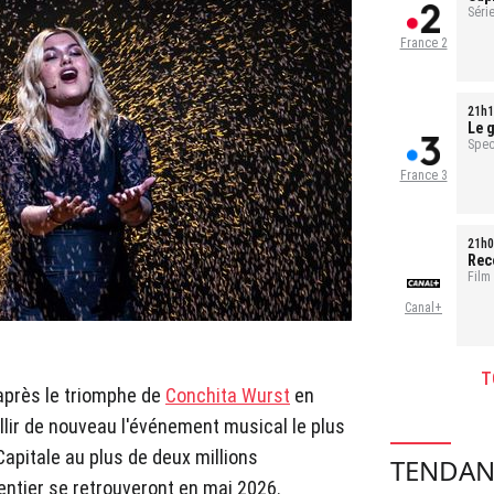
sal
Série
1h35
France 2
21h1
Le g
pour
Spec
France 3
21h0
Rec
Film
Canal+
T
après le triomphe de
Conchita Wurst
en
illir de nouveau l'événement musical le plus
 Capitale au plus de deux millions
TENDAN
entier se retrouveront en mai 2026.