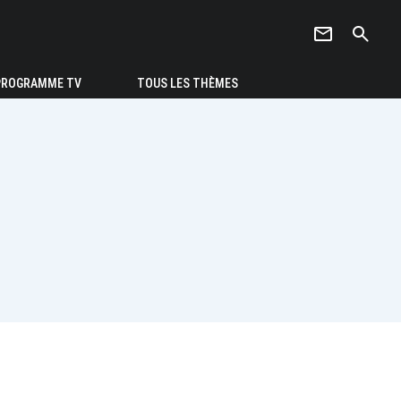
newsletter
search
PROGRAMME TV
TOUS LES THÈMES