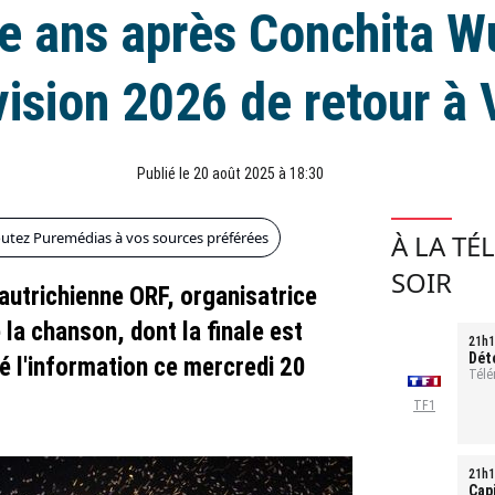
e ans après Conchita Wu
vision 2026 de retour à
Publié le 20 août 2025 à 18:30
outez Puremédias à vos sources préférées
À LA TÉ
SOIR
 autrichienne ORF, organisatrice
 la chanson, dont la finale est
21h1
Dét
sé l'information ce mercredi 20
tou
Télé
TF1
21h1
Cap