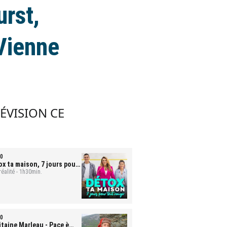
rst,
 Vienne
LÉVISION CE
0
ox ta maison, 7 jours pour
t ranger
réalité - 1h30min.
- Mona et Bastien
0
itaine Marleau
- Pace è