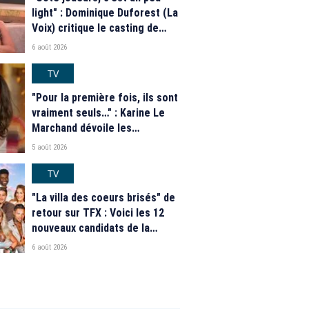
light" : Dominique Duforest (La
Voix) critique le casting de
"Secret Story" 2026
6 août 2026
TV
"Pour la première fois, ils sont
vraiment seuls…" : Karine Le
Marchand dévoile les
nouveautés des speed dating
5 août 2026
de "L'Amour est dans le pré"
2026
TV
"La villa des coeurs brisés" de
retour sur TFX : Voici les 12
nouveaux candidats de la
saison 2026
6 août 2026