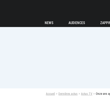
NEWS
AUDIENCES
ZAPPI
Accueil
Dernières actus
Actus TV
Onze ans ap