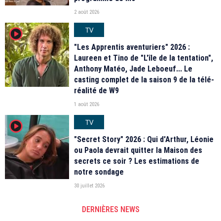
2 août 2026
TV
player2
"Les Apprentis aventuriers" 2026 :
Laureen et Tino de "L'île de la tentation",
Anthony Matéo, Jade Leboeuf... Le
casting complet de la saison 9 de la télé-
réalité de W9
1 août 2026
TV
player2
"Secret Story" 2026 : Qui d'Arthur, Léonie
ou Paola devrait quitter la Maison des
secrets ce soir ? Les estimations de
notre sondage
30 juillet 2026
DERNIÈRES NEWS