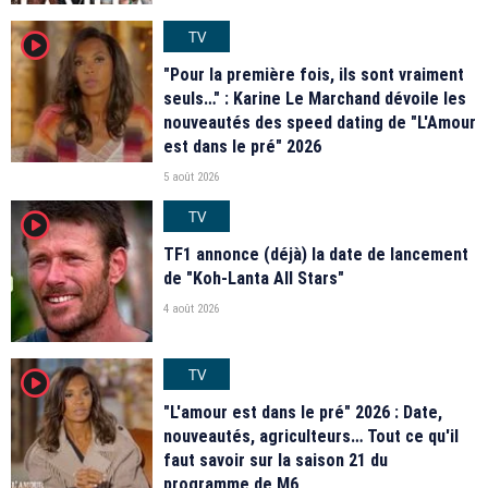
TV
player2
"Pour la première fois, ils sont vraiment
seuls…" : Karine Le Marchand dévoile les
nouveautés des speed dating de "L'Amour
est dans le pré" 2026
5 août 2026
TV
player2
TF1 annonce (déjà) la date de lancement
de "Koh-Lanta All Stars"
4 août 2026
TV
player2
"L'amour est dans le pré" 2026 : Date,
nouveautés, agriculteurs… Tout ce qu'il
faut savoir sur la saison 21 du
programme de M6