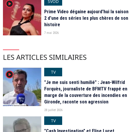
SVOD
player2
Prime Video dégaine aujourd'hui la saison
2 d'une des séries les plus chères de son
histoire
7 mai 2026
LES ARTICLES SIMILAIRES
TV
player2
"Je me suis senti humilié" : Jean-Wilfrid
Forquès, journaliste de BFMTV frappé en
marge de la couverture des incendies en
Gironde, raconte son agression
28 juillet 2026
TV
"Cash Investigation" et Elise Lucet