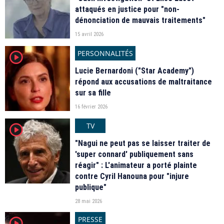
attaqués en justice pour "non-
dénonciation de mauvais traitements"
15 avril 2026
PERSONNALITÉS
player2
Lucie Bernardoni ("Star Academy")
répond aux accusations de maltraitance
sur sa fille
16 février 2026
TV
player2
"Nagui ne peut pas se laisser traiter de
'super connard' publiquement sans
réagir" : L'animateur a porté plainte
contre Cyril Hanouna pour "injure
publique"
28 mai 2026
PRESSE
player2