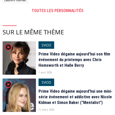
TOUTES LES PERSONNALITÉS
SUR LE MÊME THÈME
SVOD
player2
Prime Video dégaine aujourd'hui son film
événement du printemps avec Chris
Hemsworth et Halle Berry
1 avril 2026
SVOD
player2
Prime Video dégaine aujourd’hui une mini-
série événement et addictive avec Nicole
Kidman et Simon Baker ("Mentalist")
11 mars 2026