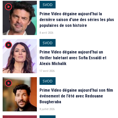
SVOD
player2
Prime Video dégaine aujourd’hui la
dernière saison d'une des séries les plus
populaires de son histoire
8 avril 2026
SVOD
player2
Prime Video dégaine aujourd'hui un
thriller haletant avec Sofia Essaïdi et
Alexis Michalik
17 avril 2026
SVOD
player2
Prime Video dégaine aujourd’hui son film
événement de l’été avec Redouane
Bougheraba
8 juillet 2026