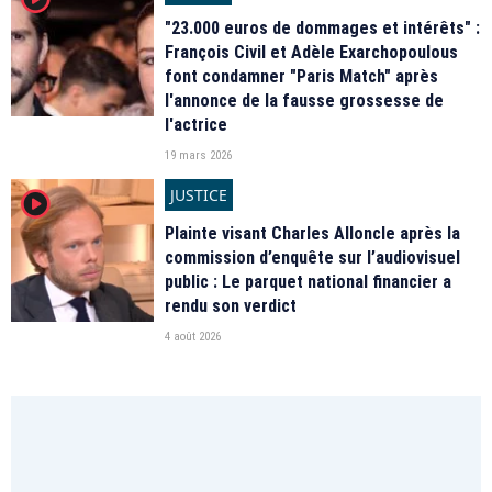
"23.000 euros de dommages et intérêts" :
François Civil et Adèle Exarchopoulous
font condamner "Paris Match" après
l'annonce de la fausse grossesse de
l'actrice
19 mars 2026
JUSTICE
player2
Plainte visant Charles Alloncle après la
commission d’enquête sur l’audiovisuel
public : Le parquet national financier a
rendu son verdict
4 août 2026