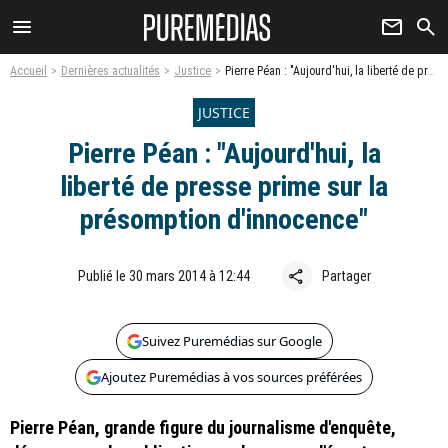
menu
newsletter
search
Accueil
Dernières actualités
Justice
Pierre Péan : "Aujourd'hui, la liberté de presse prime sur la présomption d'innocence"
JUSTICE
Pierre Péan : "Aujourd'hui, la
liberté de presse prime sur la
présomption d'innocence"
share
Publié le 30 mars 2014 à 12:44
Partager
Suivez Puremédias sur Google
Ajoutez Puremédias à vos sources préférées
Pierre Péan, grande figure du journalisme d'enquête,