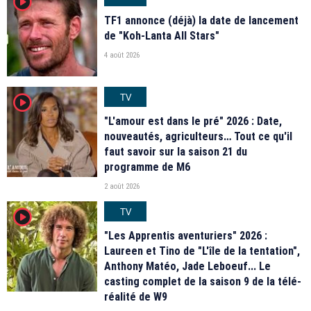
player2
TF1 annonce (déjà) la date de lancement
de "Koh-Lanta All Stars"
4 août 2026
TV
player2
"L'amour est dans le pré" 2026 : Date,
nouveautés, agriculteurs… Tout ce qu'il
faut savoir sur la saison 21 du
programme de M6
2 août 2026
TV
player2
"Les Apprentis aventuriers" 2026 :
Laureen et Tino de "L'île de la tentation",
Anthony Matéo, Jade Leboeuf... Le
casting complet de la saison 9 de la télé-
réalité de W9