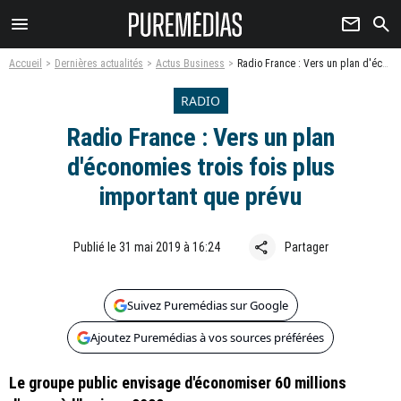
menu
newsletter
search
Accueil
Dernières actualités
Actus Business
Radio France : Vers un plan d'économies trois fois plus important que prévu
RADIO
Radio France : Vers un plan
d'économies trois fois plus
important que prévu
share
Publié le 31 mai 2019 à 16:24
Partager
Suivez Puremédias sur Google
Ajoutez Puremédias à vos sources préférées
Le groupe public envisage d'économiser 60 millions