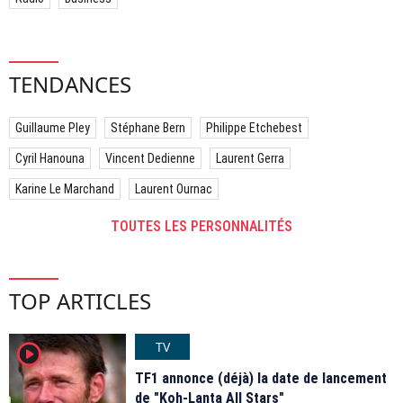
TENDANCES
Guillaume Pley
Stéphane Bern
Philippe Etchebest
Cyril Hanouna
Vincent Dedienne
Laurent Gerra
Karine Le Marchand
Laurent Ournac
TOUTES LES PERSONNALITÉS
TOP ARTICLES
TV
player2
TF1 annonce (déjà) la date de lancement
de "Koh-Lanta All Stars"