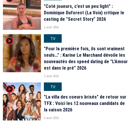
"Coté joueurs, c’est un peu light" :
Dominique Duforest (La Voix) critique le
casting de "Secret Story" 2026
6 août 2026
TV
player2
"Pour la première fois, ils sont vraiment
seuls…" : Karine Le Marchand dévoile les
nouveautés des speed dating de "L'Amour
est dans le pré" 2026
5 août 2026
TV
player2
"La villa des coeurs brisés" de retour sur
TFX : Voici les 12 nouveaux candidats de
la saison 2026
6 août 2026