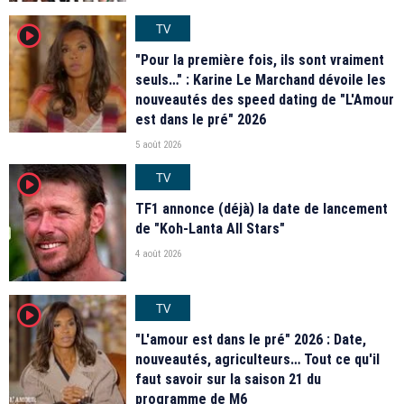
TV
player2
"Pour la première fois, ils sont vraiment
seuls…" : Karine Le Marchand dévoile les
nouveautés des speed dating de "L'Amour
est dans le pré" 2026
5 août 2026
TV
player2
TF1 annonce (déjà) la date de lancement
de "Koh-Lanta All Stars"
4 août 2026
TV
player2
"L'amour est dans le pré" 2026 : Date,
nouveautés, agriculteurs… Tout ce qu'il
faut savoir sur la saison 21 du
programme de M6