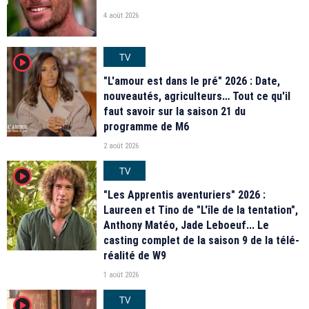
4 août 2026
TV
player2
"L'amour est dans le pré" 2026 : Date,
nouveautés, agriculteurs… Tout ce qu'il
faut savoir sur la saison 21 du
programme de M6
2 août 2026
TV
player2
"Les Apprentis aventuriers" 2026 :
Laureen et Tino de "L'île de la tentation",
Anthony Matéo, Jade Leboeuf... Le
casting complet de la saison 9 de la télé-
réalité de W9
1 août 2026
TV
player2