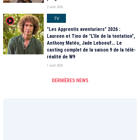
2 août 2026
TV
player2
"Les Apprentis aventuriers" 2026 :
Laureen et Tino de "L'île de la tentation",
Anthony Matéo, Jade Leboeuf... Le
casting complet de la saison 9 de la télé-
réalité de W9
1 août 2026
DERNIÈRES NEWS