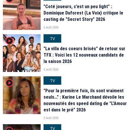
"Coté joueurs, c’est un peu light" :
Dominique Duforest (La Voix) critique le
casting de "Secret Story" 2026
6 août 2026
TV
player2
"La villa des coeurs brisés" de retour sur
TFX : Voici les 12 nouveaux candidats de
la saison 2026
6 août 2026
TV
player2
"Pour la première fois, ils sont vraiment
seuls…" : Karine Le Marchand dévoile les
nouveautés des speed dating de "L'Amour
est dans le pré" 2026
5 août 2026
TV