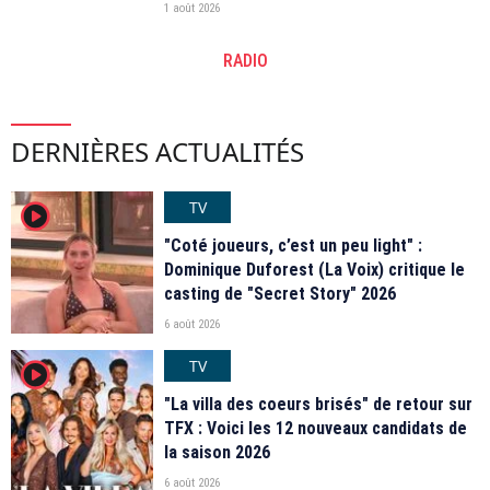
1 août 2026
RADIO
DERNIÈRES ACTUALITÉS
TV
player2
"Coté joueurs, c’est un peu light" :
Dominique Duforest (La Voix) critique le
casting de "Secret Story" 2026
6 août 2026
TV
player2
"La villa des coeurs brisés" de retour sur
TFX : Voici les 12 nouveaux candidats de
la saison 2026
6 août 2026