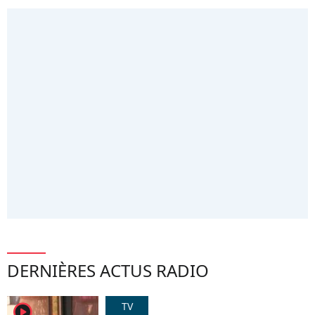
DERNIÈRES ACTUS RADIO
TV
player2